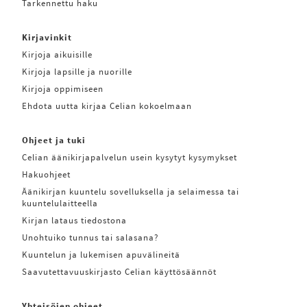
Tarkennettu haku
Kirjavinkit
Kirjoja aikuisille
Kirjoja lapsille ja nuorille
Kirjoja oppimiseen
Ehdota uutta kirjaa Celian kokoelmaan
Ohjeet ja tuki
Celian äänikirjapalvelun usein kysytyt kysymykset
Hakuohjeet
Äänikirjan kuuntelu sovelluksella ja selaimessa tai
kuuntelulaitteella
Kirjan lataus tiedostona
Unohtuiko tunnus tai salasana?
Kuuntelun ja lukemisen apuvälineitä
Saavutettavuuskirjasto Celian käyttösäännöt
Yhteisöjen ohjeet