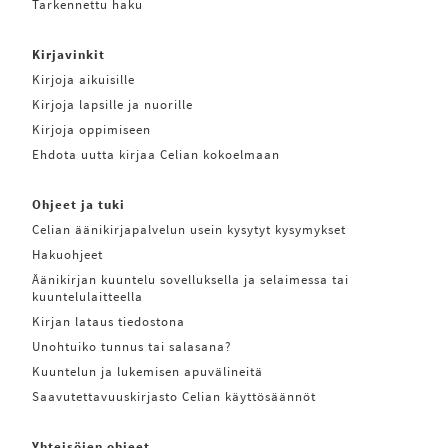
Tarkennettu haku
Kirjavinkit
Kirjoja aikuisille
Kirjoja lapsille ja nuorille
Kirjoja oppimiseen
Ehdota uutta kirjaa Celian kokoelmaan
Ohjeet ja tuki
Celian äänikirjapalvelun usein kysytyt kysymykset
Hakuohjeet
Äänikirjan kuuntelu sovelluksella ja selaimessa tai
kuuntelulaitteella
Kirjan lataus tiedostona
Unohtuiko tunnus tai salasana?
Kuuntelun ja lukemisen apuvälineitä
Saavutettavuuskirjasto Celian käyttösäännöt
Yhteisöjen ohjeet