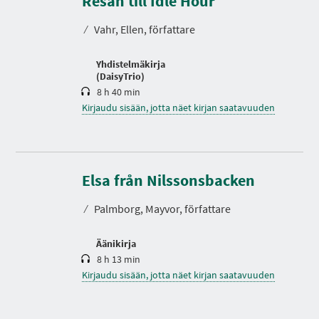
Resan till Idle Hour
I
s
A
t
⁄
Vahr, Ellen, författare
o
Yhdistelmäkirja
(DaisyTrio)
8 h 40 min
Kirjaudu sisään, jotta näet kirjan saatavuuden
K
e
s
Elsa från Nilssonsbacken
t
o
⁄
Palmborg, Mayvor, författare
Äänikirja
8 h 13 min
Kirjaudu sisään, jotta näet kirjan saatavuuden