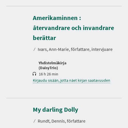
Amerikaminnen :
återvandrare och invandrare
K
e
berättar
s
t
⁄
Ivars, Ann-Marie, författare, intervjuare
o
Yhdistelmäkirja
(DaisyTrio)
16 h 26 min
Kirjaudu sisään, jotta näet kirjan saatavuuden
K
e
s
My darling Dolly
t
o
⁄
Rundt, Dennis, författare