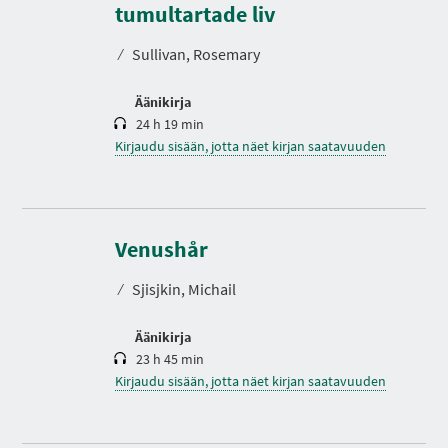
s
tumultartade liv
t
o
⁄
Sullivan, Rosemary
Äänikirja
24 h 19 min
Kirjaudu sisään, jotta näet kirjan saatavuuden
K
e
s
Venushår
t
o
⁄
Sjisjkin, Michail
Äänikirja
23 h 45 min
Kirjaudu sisään, jotta näet kirjan saatavuuden
K