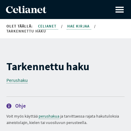
OLET TÄÄLLÄ:
CELIANET
/
HAE KIRJAA
/
TARKENNETTU HAKU
Tarkennettu haku
Perushaku
Ohje
Voit myös käyttää
perushakua
ja tarvittaessa rajata hakutuloksia
aineistolajin, kielen tai vuosiluvun perusteella.