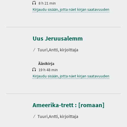
8 h 21 min
Kirjaudu sisään, jotta näet kirjan saatavuuden
K
e
s
Uus Jeruusalemm
t
o
⁄
Tuuri,Antti, kirjoittaja
Äänikirja
19 h 48 min
Kirjaudu sisään, jotta näet kirjan saatavuuden
K
e
s
Ameerika-trett : [romaan]
t
o
⁄
Tuuri,Antti, kirjoittaja