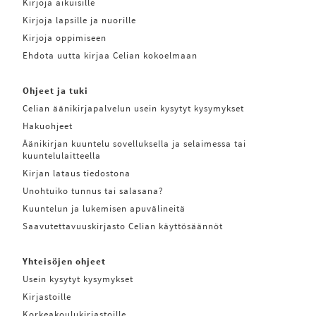
Kirjoja aikuisille
Kirjoja lapsille ja nuorille
Kirjoja oppimiseen
Ehdota uutta kirjaa Celian kokoelmaan
Ohjeet ja tuki
Celian äänikirjapalvelun usein kysytyt kysymykset
Hakuohjeet
Äänikirjan kuuntelu sovelluksella ja selaimessa tai
kuuntelulaitteella
Kirjan lataus tiedostona
Unohtuiko tunnus tai salasana?
Kuuntelun ja lukemisen apuvälineitä
Saavutettavuuskirjasto Celian käyttösäännöt
Yhteisöjen ohjeet
Usein kysytyt kysymykset
Kirjastoille
Korkeakoulukirjastoille