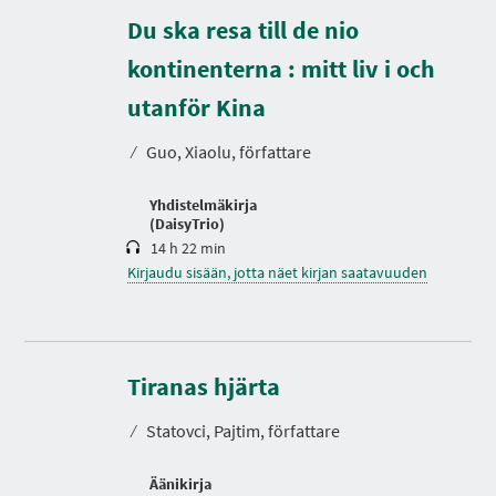
Du ska resa till de nio
kontinenterna : mitt liv i och
K
e
utanför Kina
s
t
⁄
Guo, Xiaolu, författare
o
Yhdistelmäkirja
(DaisyTrio)
14 h 22 min
Kirjaudu sisään, jotta näet kirjan saatavuuden
K
e
s
Tiranas hjärta
t
o
⁄
Statovci, Pajtim, författare
Äänikirja