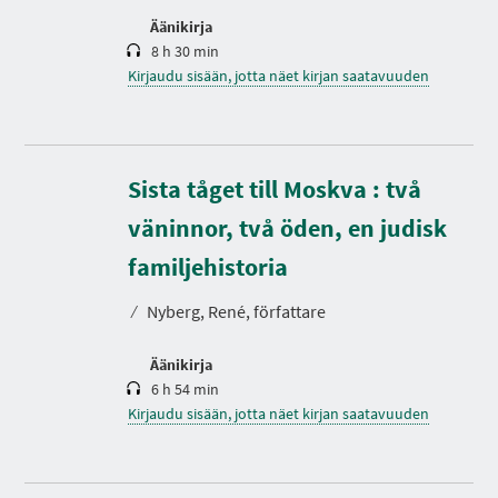
Äänikirja
8 h 30 min
Kirjaudu sisään, jotta näet kirjan saatavuuden
Sista tåget till Moskva : två
väninnor, två öden, en judisk
K
e
s
familjehistoria
t
o
⁄
Nyberg, René, författare
Äänikirja
6 h 54 min
Kirjaudu sisään, jotta näet kirjan saatavuuden