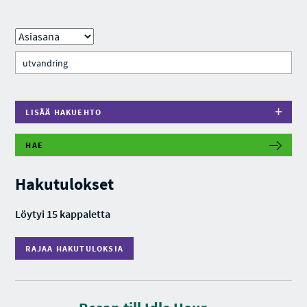
LISÄÄ HAKUEHTO
HAE
R
A
J
Hakutulokset
A
A
H
Löytyi 15 kappaletta
A
K
U
RAJAA HAKUTULOKSIA
T
U
L
O
K
K
S
e