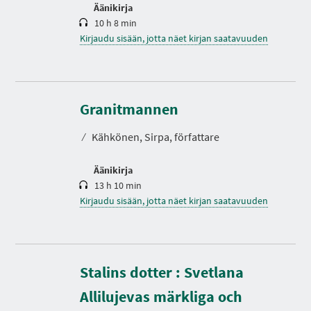
Äänikirja
10 h 8 min
Kirjaudu sisään, jotta näet kirjan saatavuuden
K
e
s
Granitmannen
t
o
⁄
Kähkönen, Sirpa, författare
Äänikirja
13 h 10 min
Kirjaudu sisään, jotta näet kirjan saatavuuden
Stalins dotter : Svetlana
Allilujevas märkliga och
K
e