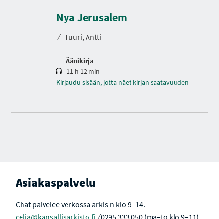
e
s
Nya Jerusalem
t
o
⁄
Tuuri, Antti
Äänikirja
11 h 12 min
Kirjaudu sisään, jotta näet kirjan saatavuuden
Asiakaspalvelu
Chat palvelee verkossa arkisin klo 9–14.
celia@kansallisarkisto.fi
⁄ 0295 333 050 (ma–to klo 9–11)