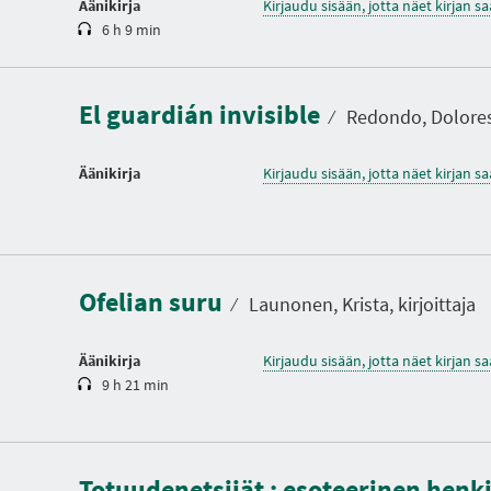
Äänikirja
Kirjaudu sisään, jotta näet kirjan 
6 h 9 min
El guardián invisible
⁄
Redondo, Dolores, 
Äänikirja
Kirjaudu sisään, jotta näet kirjan 
K
e
s
t
Ofelian suru
o
⁄
Launonen, Krista, kirjoittaja
Äänikirja
Kirjaudu sisään, jotta näet kirjan 
9 h 21 min
Totuudenetsijät : esoteerinen henki