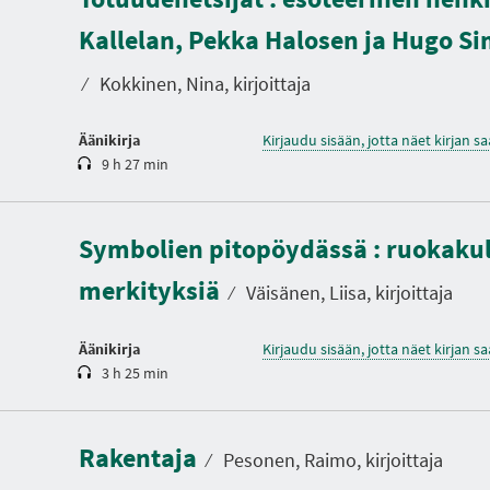
K
e
Kallelan, Pekka Halosen ja Hugo Si
s
t
o
⁄
Kokkinen, Nina, kirjoittaja
Äänikirja
Kirjaudu sisään, jotta näet kirjan 
9 h 27 min
K
e
Symbolien pitopöydässä : ruokakul
s
t
merkityksiä
o
⁄
Väisänen, Liisa, kirjoittaja
Äänikirja
Kirjaudu sisään, jotta näet kirjan 
3 h 25 min
K
e
s
t
Rakentaja
o
⁄
Pesonen, Raimo, kirjoittaja