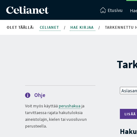
Etusivu
Hae
OLET TÄÄLLÄ:
CELIANET
/
HAE KIRJAA
/
TARKENNETTU 
Tar
Ohje
Voit myös käyttää
perushakua
ja
tarvittaessa rajata hakutuloksia
LISÄÄ
aineistolajin, kielen tai vuosiluvun
perusteella.
Haku