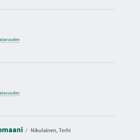
saatavuuden
saatavuuden
romaani
⁄
Nikulainen, Terhi