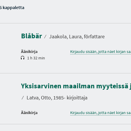
6 kappaletta
K
e
s
t
Blåbär
o
⁄
Jaakola, Laura, författare
Äänikirja
Kirjaudu sisään, jotta näet kirjan 
1 h 32 min
Yksisarvinen maailman myyteissä j
⁄
Latva, Otto, 1985- kirjoittaja
Äänikirja
Kirjaudu sisään, jotta näet kirjan 
K
e
s
t