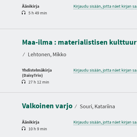
Äänikirja
Kirjaudu sisään, jotta näet kirjan 
5 h 49 min
K
Maa-ilma : materialistisen kulttuur
e
s
t
⁄
Lehtonen, Mikko
o
Yhdistelmäkirja
Kirjaudu sisään, jotta näet kirjan 
(DaisyTrio)
27 h 12 min
K
e
s
t
Valkoinen varjo
o
⁄
Souri, Katariina
Äänikirja
Kirjaudu sisään, jotta näet kirjan 
10 h 9 min
K