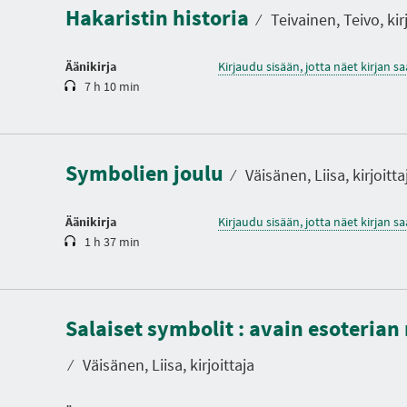
Hakaristin historia
o
⁄
Teivainen, Teivo, kirj
Äänikirja
Kirjaudu sisään, jotta näet kirjan 
7 h 10 min
K
e
s
t
Symbolien joulu
o
⁄
Väisänen, Liisa, kirjoitta
Äänikirja
Kirjaudu sisään, jotta näet kirjan 
1 h 37 min
K
e
Salaiset symbolit : avain esoteria
s
t
o
⁄
Väisänen, Liisa, kirjoittaja