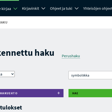
Kirjavinkit
Ohjeet ja tuki
Yhteisöjen ohjee
 kirjaa
HAKU
kennettu haku
Perushaku
 HAKUEHTO
HAE
tulokset