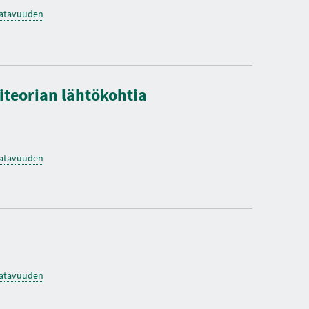
saatavuuden
iteorian lähtökohtia
saatavuuden
saatavuuden