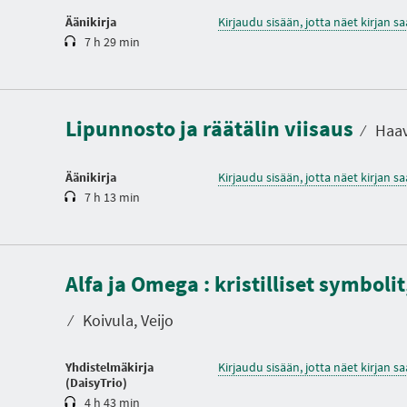
Äänikirja
Kirjaudu sisään, jotta näet kirjan 
7 h 29 min
K
e
s
t
Lipunnosto ja räätälin viisaus
o
⁄
Haavi
Äänikirja
Kirjaudu sisään, jotta näet kirjan 
7 h 13 min
K
Alfa ja Omega : kristilliset symboli
e
s
t
⁄
Koivula, Veijo
o
Yhdistelmäkirja
Kirjaudu sisään, jotta näet kirjan 
(DaisyTrio)
4 h 43 min
K