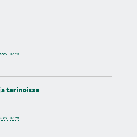
O
K
S
I
A
saatavuuden
a tarinoissa
saatavuuden