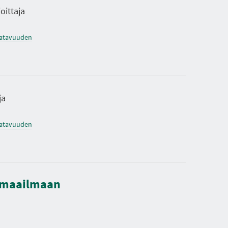
oittaja
saatavuuden
ja
saatavuuden
n maailmaan