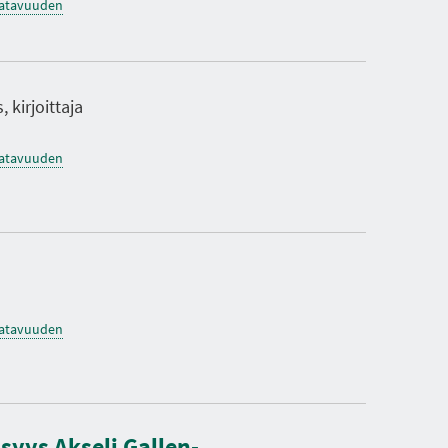
saatavuuden
kirjoittaja
saatavuuden
saatavuuden
syys Akseli Gallen-