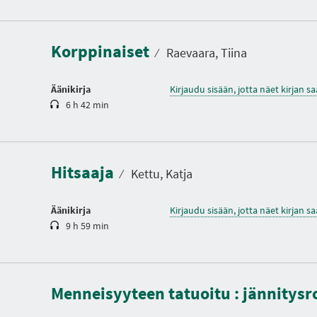
e
s
t
Korppinaiset
o
⁄
Raevaara, Tiina
Äänikirja
Kirjaudu sisään, jotta näet kirjan 
6 h 42 min
K
e
s
t
Hitsaaja
o
⁄
Kettu, Katja
Äänikirja
Kirjaudu sisään, jotta näet kirjan 
9 h 59 min
K
e
s
t
Menneisyyteen tatuoitu : jännitys
o