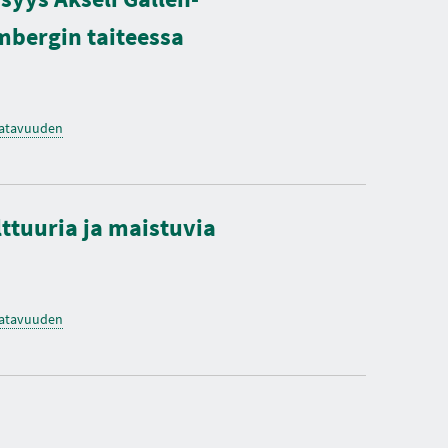
mbergin taiteessa
saatavuuden
ttuuria ja maistuvia
saatavuuden