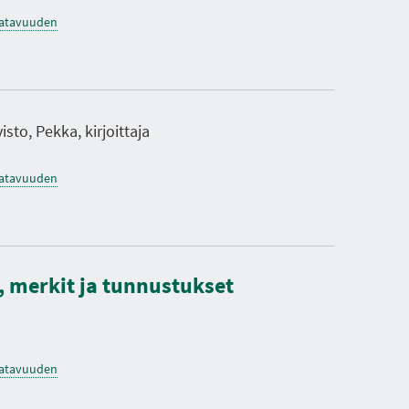
saatavuuden
sto, Pekka, kirjoittaja
saatavuuden
t, merkit ja tunnustukset
saatavuuden