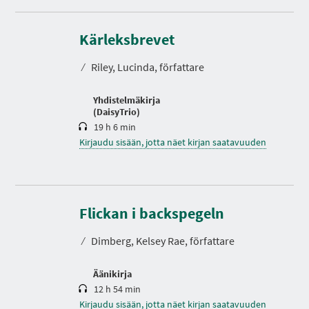
K
e
Kärleksbrevet
s
t
⁄
Riley, Lucinda, författare
o
Yhdistelmäkirja
(DaisyTrio)
19 h 6 min
Kirjaudu sisään, jotta näet kirjan saatavuuden
K
e
s
Flickan i backspegeln
t
o
⁄
Dimberg, Kelsey Rae, författare
Äänikirja
12 h 54 min
Kirjaudu sisään, jotta näet kirjan saatavuuden