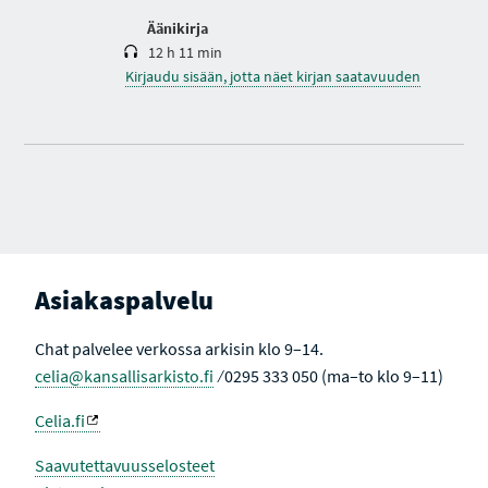
Äänikirja
12 h 11 min
Kirjaudu sisään, jotta näet kirjan saatavuuden
Asiakaspalvelu
Chat palvelee verkossa arkisin klo 9–14.
celia@kansallisarkisto.fi
⁄ 0295 333 050 (ma–to klo 9–11)
Celia.fi
Saavutettavuusselosteet