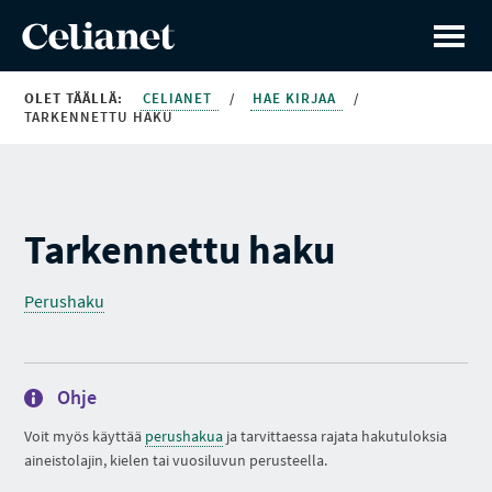
OLET TÄÄLLÄ:
CELIANET
/
HAE KIRJAA
/
TARKENNETTU HAKU
Tarkennettu haku
Perushaku
Ohje
Voit myös käyttää
perushakua
ja tarvittaessa rajata hakutuloksia
aineistolajin, kielen tai vuosiluvun perusteella.