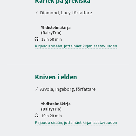
Kärlek på grekiska
I
s
A
t
⁄
Diamond, Lucy, författare
o
Yhdistelmäkirja
(DaisyTrio)
13 h 58 min
Kirjaudu sisään, jotta näet kirjan saatavuuden
K
e
Kniven i elden
s
t
⁄
Arvola, Ingeborg, författare
o
Yhdistelmäkirja
(DaisyTrio)
10 h 28 min
Kirjaudu sisään, jotta näet kirjan saatavuuden