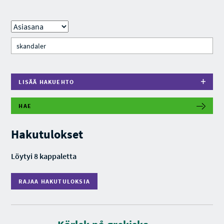
LISÄÄ HAKUEHTO
HAE
R
A
J
Hakutulokset
A
A
H
Löytyi 8 kappaletta
A
K
U
RAJAA HAKUTULOKSIA
T
U
L
O
K
K
S
e