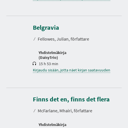
K
e
Belgravia
s
t
⁄
Fellowes, Julian, författare
o
Yhdistelmäkirja
(DaisyTrio)
15 h 53 min
Kirjaudu sisään, jotta näet kirjan saatavuuden
K
e
Finns det en, finns det flera
s
t
⁄
McFarlane, Mhairi, författare
o
Yhdistelmäkirja