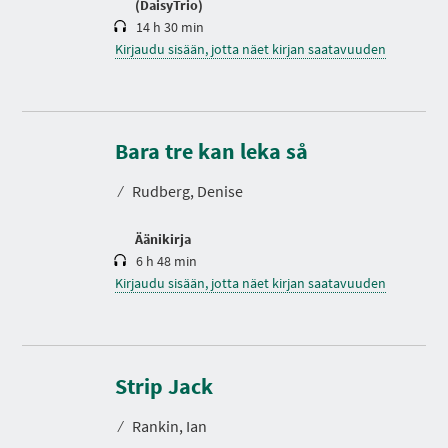
(DaisyTrio)
14 h 30 min
Kirjaudu sisään, jotta näet kirjan saatavuuden
K
e
s
Bara tre kan leka så
t
o
⁄
Rudberg, Denise
Äänikirja
6 h 48 min
Kirjaudu sisään, jotta näet kirjan saatavuuden
K
e
s
Strip Jack
t
o
⁄
Rankin, Ian