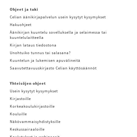
Ohjeet ja tuki
Celian äänikirjapalvelun usein kysytyt kysymykset
Hakuohjeet
Äänikirjan kuuntelu sovelluksella ja selaimessa tai
kuuntelulaitteella
Kirjan lataus tiedostona
Unohtuiko tunnus tai salasana?
Kuuntelun ja lukemisen apuvälineitä
Saavutettavuuskirjasto Celian käyttösäännöt
Yhteisöjen ohjeet
Usein kysytyt kysymykset
Kirjastoille
Korkeakoulukirjastoille
Kouluille
Näkövammaisyhdistyksille
Keskussairaaloille
Koulutukset ja webinaarit