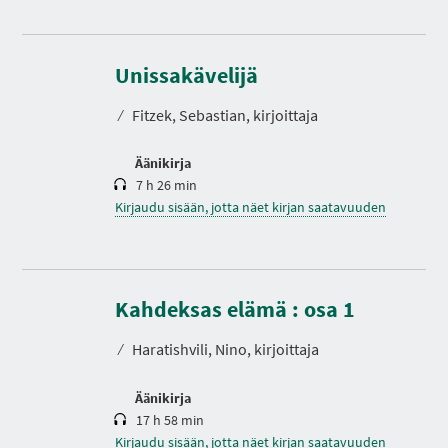
K
e
s
Unissakävelijä
t
o
⁄
Fitzek, Sebastian, kirjoittaja
Äänikirja
7 h 26 min
Kirjaudu sisään, jotta näet kirjan saatavuuden
K
e
s
Kahdeksas elämä : osa 1
t
o
⁄
Haratishvili, Nino, kirjoittaja
Äänikirja
17 h 58 min
Kirjaudu sisään, jotta näet kirjan saatavuuden