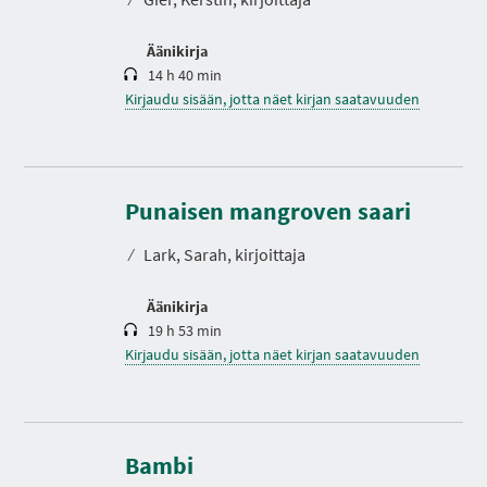
Äänikirja
14 h 40 min
Kirjaudu sisään, jotta näet kirjan saatavuuden
K
e
s
Punaisen mangroven saari
t
o
⁄
Lark, Sarah, kirjoittaja
Äänikirja
19 h 53 min
Kirjaudu sisään, jotta näet kirjan saatavuuden
K
e
s
Bambi
t