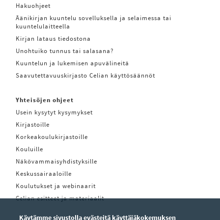
Hakuohjeet
Äänikirjan kuuntelu sovelluksella ja selaimessa tai
kuuntelulaitteella
Kirjan lataus tiedostona
Unohtuiko tunnus tai salasana?
Kuuntelun ja lukemisen apuvälineitä
Saavutettavuuskirjasto Celian käyttösäännöt
Yhteisöjen ohjeet
Usein kysytyt kysymykset
Kirjastoille
Korkeakoulukirjastoille
Kouluille
Näkövammaisyhdistyksille
Keskussairaaloille
Koulutukset ja webinaarit
Celian esitteet ja materiaalit
Käytämme sivustolla evästeitä käyttäjäkokemuksen