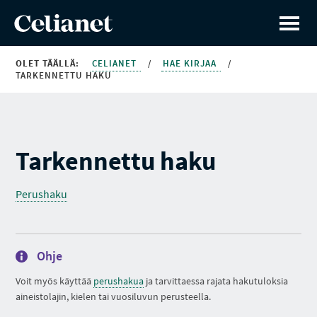
OLET TÄÄLLÄ:
CELIANET
/
HAE KIRJAA
/
TARKENNETTU HAKU
Tarkennettu haku
Perushaku
Ohje
Voit myös käyttää
perushakua
ja tarvittaessa rajata hakutuloksia
aineistolajin, kielen tai vuosiluvun perusteella.