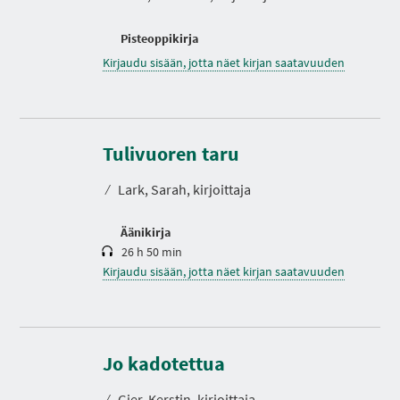
Pisteoppikirja
Kirjaudu sisään, jotta näet kirjan saatavuuden
K
e
s
Tulivuoren taru
t
o
⁄
Lark, Sarah, kirjoittaja
Äänikirja
26 h 50 min
Kirjaudu sisään, jotta näet kirjan saatavuuden
K
e
s
Jo kadotettua
t
o
⁄
Gier, Kerstin, kirjoittaja