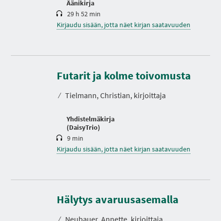
Äänikirja
29 h 52 min
Kirjaudu sisään, jotta näet kirjan saatavuuden
K
e
Futarit ja kolme toivomusta
s
t
⁄
Tielmann, Christian, kirjoittaja
o
Yhdistelmäkirja
(DaisyTrio)
9 min
Kirjaudu sisään, jotta näet kirjan saatavuuden
K
e
Hälytys avaruusasemalla
s
t
⁄
Neubauer, Annette, kirjoittaja