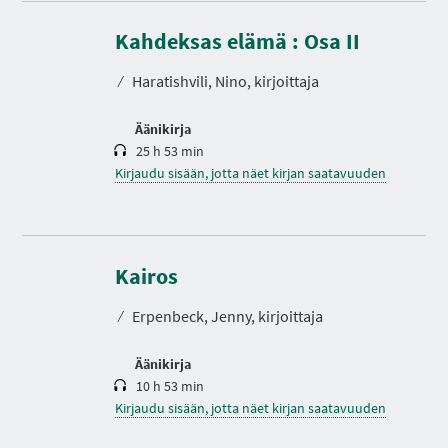
K
e
s
Kahdeksas elämä : Osa II
t
o
⁄
Haratishvili, Nino, kirjoittaja
Äänikirja
25 h 53 min
Kirjaudu sisään, jotta näet kirjan saatavuuden
K
e
s
Kairos
t
o
⁄
Erpenbeck, Jenny, kirjoittaja
Äänikirja
10 h 53 min
Kirjaudu sisään, jotta näet kirjan saatavuuden