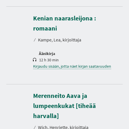
Kenian naarasleijona :
K
e
s
romaani
t
o
⁄
Kampe, Lea, kirjoittaja
Äänikirja
12 h 30 min
Kirjaudu sisään, jotta näet kirjan saatavuuden
Merenneito Aava ja
lumpeenkukat [tiheää
harvalla]
⁄
Wich, Henriette, kirjoittaja