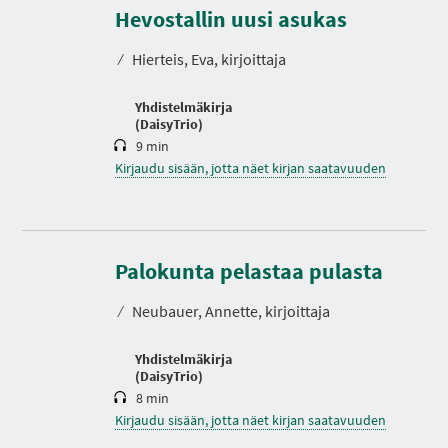
e
Hevostallin uusi asukas
s
t
⁄
Hierteis, Eva, kirjoittaja
o
Yhdistelmäkirja
(DaisyTrio)
9 min
Kirjaudu sisään, jotta näet kirjan saatavuuden
K
e
Palokunta pelastaa pulasta
s
t
⁄
Neubauer, Annette, kirjoittaja
o
Yhdistelmäkirja
(DaisyTrio)
8 min
Kirjaudu sisään, jotta näet kirjan saatavuuden