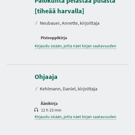
Palokunta pelastaa pulasta
I
A
[tiheää harvalla]
⁄
Neubauer, Annette, kirjoittaja
Pisteoppikirja
Kirjaudu sisään, jotta näet kirjan saatavuuden
K
e
s
Ohjaaja
t
o
⁄
Kehlmann, Daniel, kirjoittaja
Äänikirja
12 h 23 min
Kirjaudu sisään, jotta näet kirjan saatavuuden