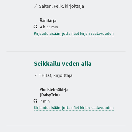
o
⁄
Salten, Felix, kirjoittaja
Äänikirja
4 h 33 min
Kirjaudu sisään, jotta näet kirjan saatavuuden
K
e
Seikkailu veden alla
s
t
⁄
THiLO, kirjoittaja
o
Yhdistelmäkirja
(DaisyTrio)
7 min
Kirjaudu sisään, jotta näet kirjan saatavuuden
K