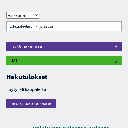
LISÄÄ HAKUEHTO
HAE
R
A
J
Hakutulokset
A
A
H
Löytyi 96 kappaletta
A
K
U
RAJAA HAKUTULOKSIA
T
U
L
O
K
S