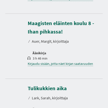
Maagisten eläinten koulu 8 -
K
e
s
Ihan pihkassa!
t
o
⁄
Auer, Margit, kirjoittaja
Äänikirja
3 h 46 min
Kirjaudu sisään, jotta näet kirjan saatavuuden
K
e
s
Tulikukkien aika
t
o
⁄
Lark, Sarah, kirjoittaja