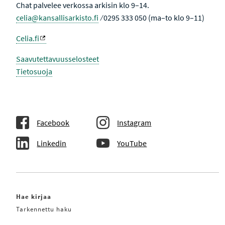
Chat palvelee verkossa arkisin klo 9–14.
U
N
T
celia@kansallisarkisto.fi
⁄ 0295 333 050 (ma–to klo 9–11)
U
L
O
Celia.fi
K
S
I
Saavutettavuusselosteet
S
Tietosuoja
S
A
Facebook
Instagram
Linkedin
YouTube
Hae kirjaa
Tarkennettu haku