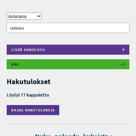
LISÄÄ HAKUEHTO
HAE
R
A
J
Hakutulokset
A
A
H
Löytyi 77 kappaletta
A
K
U
RAJAA HAKUTULOKSIA
T
U
L
O
K
S
K