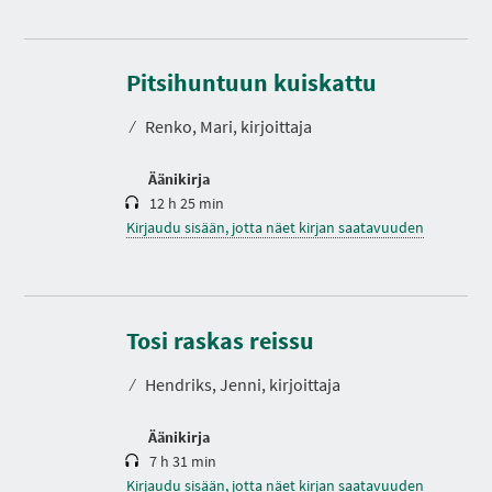
K
e
s
Pitsihuntuun kuiskattu
t
o
⁄
Renko, Mari, kirjoittaja
Äänikirja
12 h 25 min
Kirjaudu sisään, jotta näet kirjan saatavuuden
K
e
s
Tosi raskas reissu
t
o
⁄
Hendriks, Jenni, kirjoittaja
Äänikirja
7 h 31 min
Kirjaudu sisään, jotta näet kirjan saatavuuden