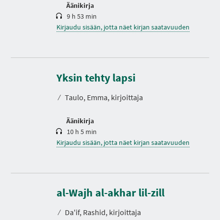
Äänikirja
9 h 53 min
Kirjaudu sisään, jotta näet kirjan saatavuuden
K
e
s
Yksin tehty lapsi
t
o
⁄
Taulo, Emma, kirjoittaja
Äänikirja
10 h 5 min
Kirjaudu sisään, jotta näet kirjan saatavuuden
K
e
s
al-Wajh al-akhar lil-zill
t
o
⁄
Da'if, Rashid, kirjoittaja