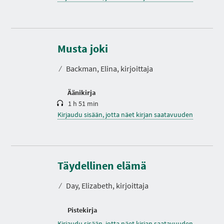
K
e
s
Musta joki
t
o
⁄
Backman, Elina, kirjoittaja
Äänikirja
1 h 51 min
Kirjaudu sisään, jotta näet kirjan saatavuuden
Täydellinen elämä
⁄
Day, Elizabeth, kirjoittaja
Pistekirja
Kirjaudu sisään, jotta näet kirjan saatavuuden