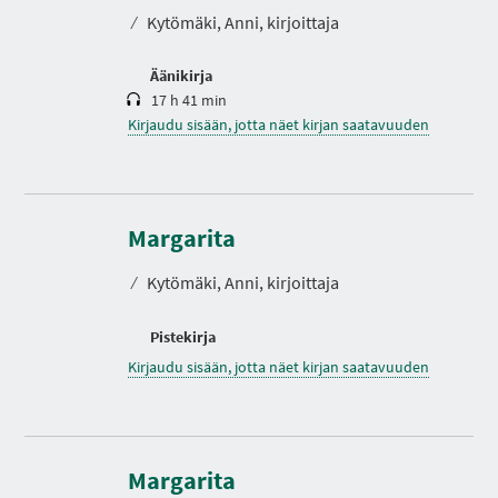
o
⁄
Kytömäki, Anni, kirjoittaja
Äänikirja
17 h 41 min
Kirjaudu sisään, jotta näet kirjan saatavuuden
Margarita
⁄
Kytömäki, Anni, kirjoittaja
Pistekirja
Kirjaudu sisään, jotta näet kirjan saatavuuden
Margarita