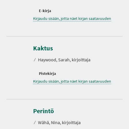
E-kirja
Kirjaudu sisään, jotta näet kirjan saatavuuden
Kaktus
⁄
Haywood, Sarah, kirjoittaja
Pistekirja
Kirjaudu sisään, jotta näet kirjan saatavuuden
K
e
s
Perintö
t
o
⁄
Wähä, Nina, kirjoittaja