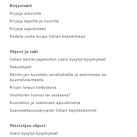
Kirjavinkit
Kirjoja aikuisille
Kirjoja lapsille ja nuorille
Kirjoja oppimiseen
Ehdota uutta kirjaa Celian kokoelmaan
Ohjeet ja tuki
Celian äänikirjapalvelun usein kysytyt kysymykset
Hakuohjeet
Äänikirjan kuuntelu sovelluksella ja selaimessa tai
kuuntelulaitteella
Kirjan lataus tiedostona
Unohtuiko tunnus tai salasana?
Kuuntelun ja lukemisen apuvälineitä
Saavutettavuuskirjasto Celian käyttösäännöt
Yhteisöjen ohjeet
Usein kysytyt kysymykset