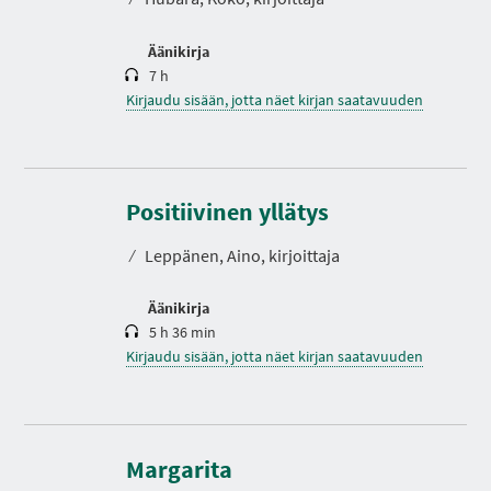
Äänikirja
7 h
Kirjaudu sisään, jotta näet kirjan saatavuuden
K
e
s
Positiivinen yllätys
t
o
⁄
Leppänen, Aino, kirjoittaja
Äänikirja
5 h 36 min
Kirjaudu sisään, jotta näet kirjan saatavuuden
K
e
s
Margarita
t