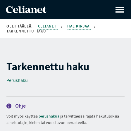
OLET TÄÄLLÄ:
CELIANET
/
HAE KIRJAA
/
TARKENNETTU HAKU
Tarkennettu haku
Perushaku
Ohje
Voit myös käyttää
perushakua
ja tarvittaessa rajata hakutuloksia
aineistolajin, kielen tai vuosiluvun perusteella.