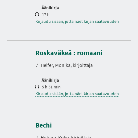
Äänikirja
17 h
Kirjaudu sisään, jotta näet kirjan saatavuuden
K
e
s
Roskaväkeä : romaani
t
o
⁄
Helfer, Monika, kirjoittaja
Äänikirja
5 h 51 min
Kirjaudu sisään, jotta näet kirjan saatavuuden
K
e
s
Bechi
t
o
⁄
Hubara, Koko, kirjoittaja