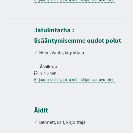
Jatulintarha :
K
e
s
lisääntymisemme oudot polut
t
o
⁄
Helin, Vaula, kirjoittaja
Äänikirja
9 h 6 min
Kirjaudu sisään, jotta näet kirjan saatavuuden
K
e
s
Äidit
t
o
⁄
Bennett, Brit, kirjoittaja