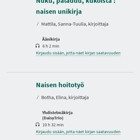
Nuku, palaudu, kukoista :
I
e
A
s
naisen unikirja
t
o
⁄
Mattila, Sanna-Tuulia, kirjoittaja
Äänikirja
6 h 2 min
Kirjaudu sisään, jotta näet kirjan saatavuuden
K
e
Naisen hoitotyö
s
t
⁄
Botha, Elina, kirjoittaja
o
Yhdistelmäkirja
(DaisyTrio)
10 h 32 min
Kirjaudu sisään, jotta näet kirjan saatavuuden