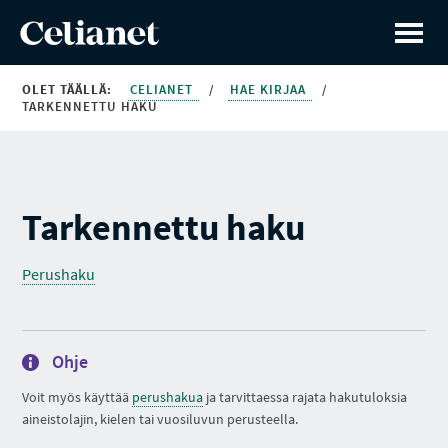
OLET TÄÄLLÄ:
CELIANET
/
HAE KIRJAA
/
TARKENNETTU HAKU
Tarkennettu haku
Perushaku
Ohje
Voit myös käyttää
perushakua
ja tarvittaessa rajata hakutuloksia
aineistolajin, kielen tai vuosiluvun perusteella.