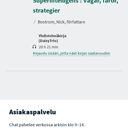
Superintelligens : vägar, faror,
I
K
A
e
strategier
s
t
⁄
Bostrom, Nick, författare
o
Yhdistelmäkirja
(DaisyTrio)
20 h 21 min
Kirjaudu sisään, jotta näet kirjan saatavuuden
Asiakaspalvelu
Chat palvelee verkossa arkisin klo 9–14.