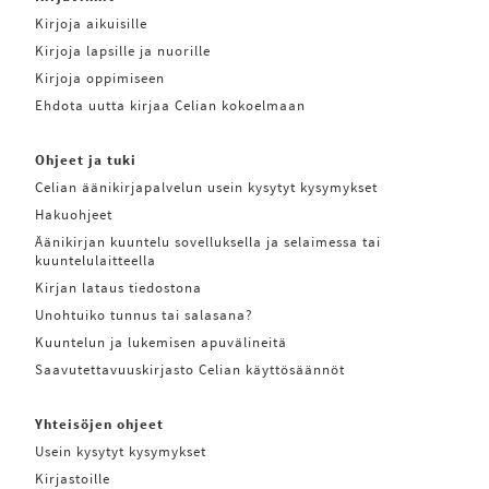
Kirjoja aikuisille
Kirjoja lapsille ja nuorille
Kirjoja oppimiseen
Ehdota uutta kirjaa Celian kokoelmaan
Ohjeet ja tuki
Celian äänikirjapalvelun usein kysytyt kysymykset
Hakuohjeet
Äänikirjan kuuntelu sovelluksella ja selaimessa tai
kuuntelulaitteella
Kirjan lataus tiedostona
Unohtuiko tunnus tai salasana?
Kuuntelun ja lukemisen apuvälineitä
Saavutettavuuskirjasto Celian käyttösäännöt
Yhteisöjen ohjeet
Usein kysytyt kysymykset
Kirjastoille