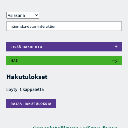
LISÄÄ HAKUEHTO
HAE
R
A
J
Hakutulokset
A
A
H
Löytyi 1 kappaletta
A
K
U
RAJAA HAKUTULOKSIA
T
U
L
O
K
S