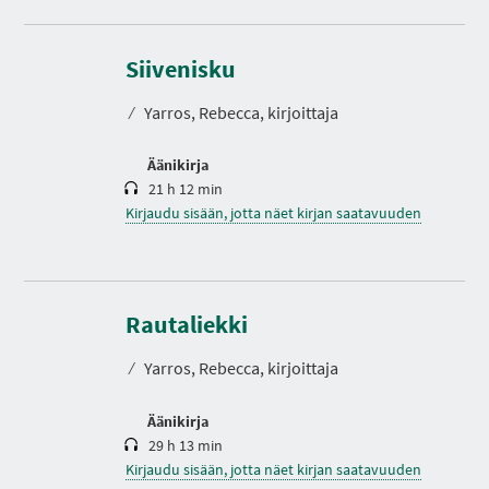
K
e
s
Siivenisku
t
o
⁄
Yarros, Rebecca, kirjoittaja
Äänikirja
21 h 12 min
Kirjaudu sisään, jotta näet kirjan saatavuuden
K
e
s
Rautaliekki
t
o
⁄
Yarros, Rebecca, kirjoittaja
Äänikirja
29 h 13 min
Kirjaudu sisään, jotta näet kirjan saatavuuden