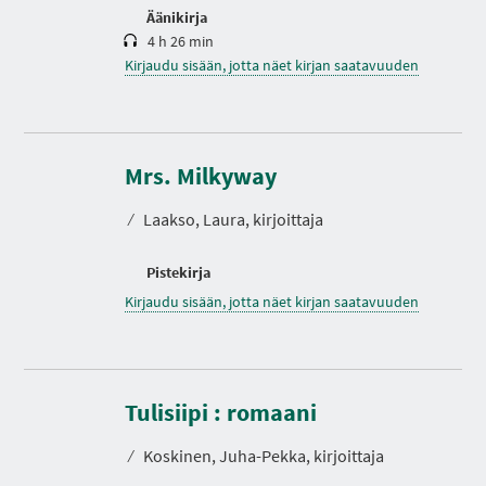
Äänikirja
4 h 26 min
Kirjaudu sisään, jotta näet kirjan saatavuuden
Mrs. Milkyway
⁄
Laakso, Laura, kirjoittaja
Pistekirja
Kirjaudu sisään, jotta näet kirjan saatavuuden
K
e
s
Tulisiipi : romaani
t
o
⁄
Koskinen, Juha-Pekka, kirjoittaja