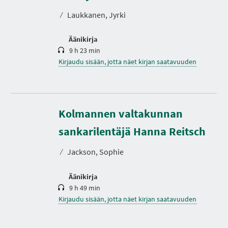
o
⁄
Laukkanen, Jyrki
Äänikirja
9 h 23 min
Kirjaudu sisään, jotta näet kirjan saatavuuden
Kolmannen valtakunnan
K
e
s
sankarilentäjä Hanna Reitsch
t
o
⁄
Jackson, Sophie
Äänikirja
9 h 49 min
Kirjaudu sisään, jotta näet kirjan saatavuuden