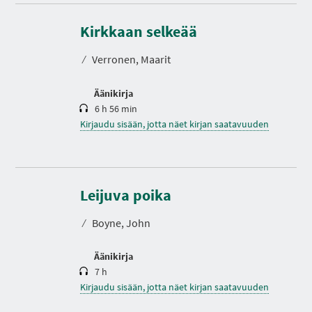
K
e
s
Kirkkaan selkeää
t
o
⁄
Verronen, Maarit
Äänikirja
6 h 56 min
Kirjaudu sisään, jotta näet kirjan saatavuuden
K
e
s
Leijuva poika
t
o
⁄
Boyne, John
Äänikirja
7 h
Kirjaudu sisään, jotta näet kirjan saatavuuden