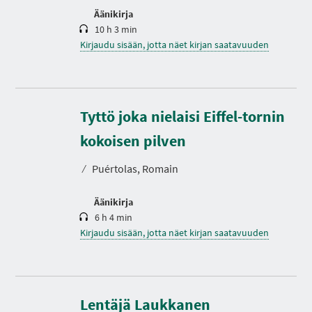
Äänikirja
10 h 3 min
Kirjaudu sisään, jotta näet kirjan saatavuuden
Tyttö joka nielaisi Eiffel-tornin
K
e
s
kokoisen pilven
t
o
⁄
Puértolas, Romain
Äänikirja
6 h 4 min
Kirjaudu sisään, jotta näet kirjan saatavuuden
K
e
s
Lentäjä Laukkanen
t