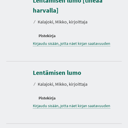
Lentämisen lumo [tiheää
I
A
harvalla]
⁄
Kalajoki, Mikko, kirjoittaja
Pistekirja
Kirjaudu sisään, jotta näet kirjan saatavuuden
Lentämisen lumo
⁄
Kalajoki, Mikko, kirjoittaja
Pistekirja
Kirjaudu sisään, jotta näet kirjan saatavuuden