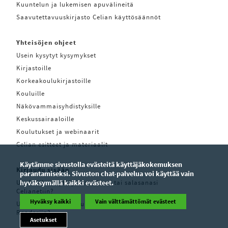
Kuuntelun ja lukemisen apuvälineitä
Saavutettavuuskirjasto Celian käyttösäännöt
Yhteisöjen ohjeet
Usein kysytyt kysymykset
Kirjastoille
Korkeakoulukirjastoille
Kouluille
Näkövammaisyhdistyksille
Keskussairaaloille
Koulutukset ja webinaarit
Celian esitteet ja materiaalit
Käytämme sivustolla evästeitä käyttäjäkokemuksen
Kirjaudu sisään
parantamiseksi. Sivuston chat-palvelua voi käyttää vain
Unohditko käyttäjätunnuksesi tai salasanasi
hyväksymällä kaikki evästeet.
Celianetiin?
Hyväksy kaikki
Vain välttämättömät evästeet
Unohditko käyttäjätunnuksesi tai salasanasi Pratsam
Readeriin?
Asetukset