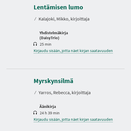
K
e
Lentämisen lumo
s
t
⁄
Kalajoki, Mikko, kirjoittaja
o
Yhdistelmäkirja
(DaisyTrio)
25 min
Kirjaudu sisään, jotta näet kirjan saatavuuden
K
e
s
Myrskynsilmä
t
o
⁄
Yarros, Rebecca, kirjoittaja
Äänikirja
24 h 39 min
Kirjaudu sisään, jotta näet kirjan saatavuuden