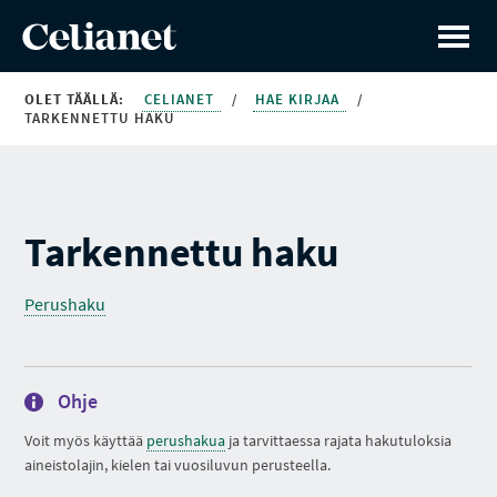
OLET TÄÄLLÄ:
CELIANET
/
HAE KIRJAA
/
TARKENNETTU HAKU
Tarkennettu haku
Perushaku
Ohje
Voit myös käyttää
perushakua
ja tarvittaessa rajata hakutuloksia
aineistolajin, kielen tai vuosiluvun perusteella.