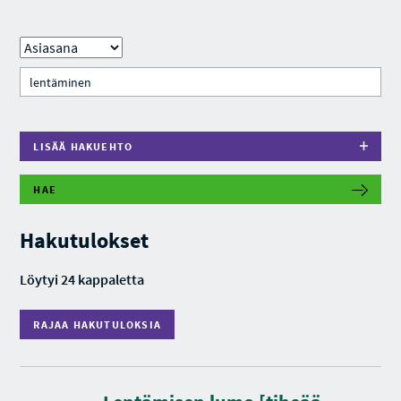
LISÄÄ HAKUEHTO
HAE
R
A
J
Hakutulokset
A
A
H
Löytyi 24 kappaletta
A
K
U
RAJAA HAKUTULOKSIA
T
U
L
O
K
S