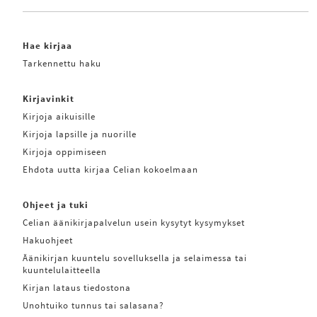
Hae kirjaa
Tarkennettu haku
Kirjavinkit
Kirjoja aikuisille
Kirjoja lapsille ja nuorille
Kirjoja oppimiseen
Ehdota uutta kirjaa Celian kokoelmaan
Ohjeet ja tuki
Celian äänikirjapalvelun usein kysytyt kysymykset
Hakuohjeet
Äänikirjan kuuntelu sovelluksella ja selaimessa tai
kuuntelulaitteella
Kirjan lataus tiedostona
Unohtuiko tunnus tai salasana?