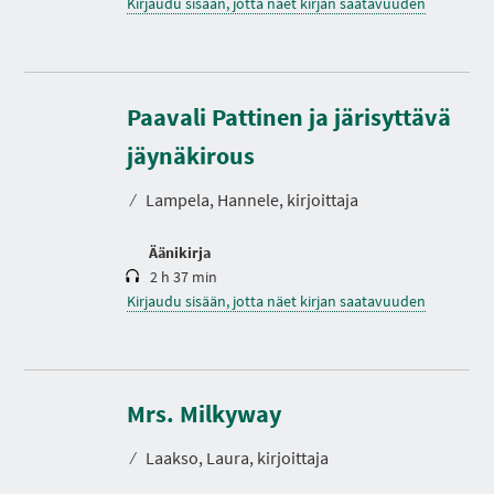
Kirjaudu sisään, jotta näet kirjan saatavuuden
Paavali Pattinen ja järisyttävä
K
e
s
jäynäkirous
t
o
⁄
Lampela, Hannele, kirjoittaja
Äänikirja
2 h 37 min
Kirjaudu sisään, jotta näet kirjan saatavuuden
K
e
s
Mrs. Milkyway
t
o
⁄
Laakso, Laura, kirjoittaja