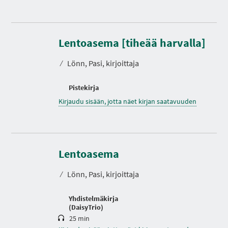
Lentoasema [tiheää harvalla]
⁄
Lönn, Pasi, kirjoittaja
Pistekirja
Kirjaudu sisään, jotta näet kirjan saatavuuden
K
e
Lentoasema
s
t
⁄
Lönn, Pasi, kirjoittaja
o
Yhdistelmäkirja
(DaisyTrio)
25 min