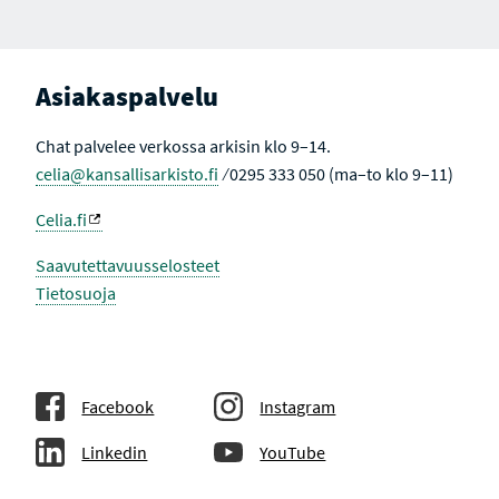
V
K
U
T
L
I
L
I
E
V
Asiakaspalvelu
H
I
A
N
K
E
Chat palvelee verkossa arkisin klo 9–14.
U
N
T
celia@kansallisarkisto.fi
⁄ 0295 333 050 (ma–to klo 9–11)
U
L
O
Celia.fi
K
S
I
Saavutettavuusselosteet
S
Tietosuoja
S
A
Facebook
Instagram
Linkedin
YouTube