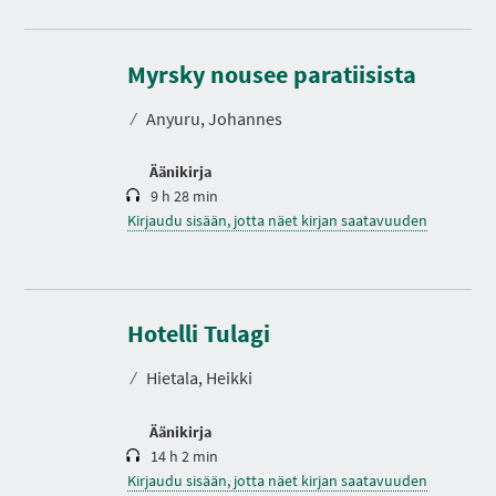
K
e
s
Myrsky nousee paratiisista
t
o
⁄
Anyuru, Johannes
Äänikirja
9 h 28 min
Kirjaudu sisään, jotta näet kirjan saatavuuden
K
e
s
Hotelli Tulagi
t
o
⁄
Hietala, Heikki
Äänikirja
14 h 2 min
Kirjaudu sisään, jotta näet kirjan saatavuuden