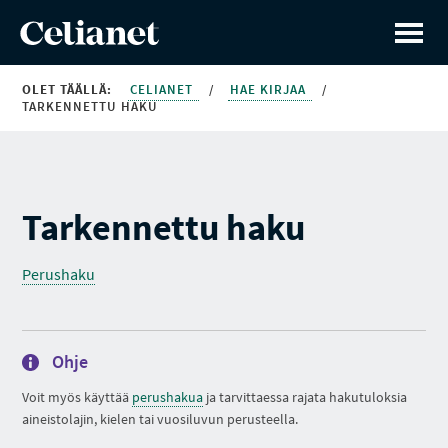
OLET TÄÄLLÄ:
CELIANET
/
HAE KIRJAA
/
TARKENNETTU HAKU
Tarkennettu haku
Perushaku
Ohje
Voit myös käyttää
perushakua
ja tarvittaessa rajata hakutuloksia
aineistolajin, kielen tai vuosiluvun perusteella.