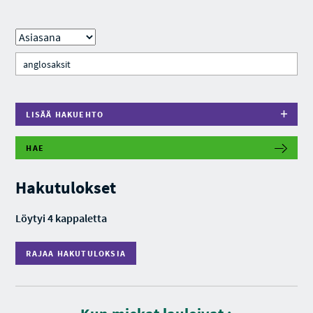
LISÄÄ HAKUEHTO
HAE
R
A
J
Hakutulokset
A
A
H
Löytyi 4 kappaletta
A
K
U
RAJAA HAKUTULOKSIA
T
U
L
O
K
S