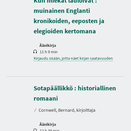
Kun miekat lauloivat :
I
A
K
muinainen Englanti
e
s
kronikoiden, eeposten ja
t
o
elegioiden kertomana
Äänikirja
11 h 9 min
Kirjaudu sisään, jotta näet kirjan saatavuuden
Sotapäällikkö : historiallinen
K
e
s
romaani
t
o
⁄
Cornwell, Bernard, kirjoittaja
Äänikirja
12 h 38 min