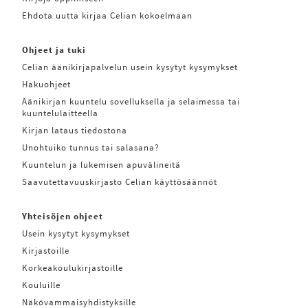
Ehdota uutta kirjaa Celian kokoelmaan
Ohjeet ja tuki
Celian äänikirjapalvelun usein kysytyt kysymykset
Hakuohjeet
Äänikirjan kuuntelu sovelluksella ja selaimessa tai
kuuntelulaitteella
Kirjan lataus tiedostona
Unohtuiko tunnus tai salasana?
Kuuntelun ja lukemisen apuvälineitä
Saavutettavuuskirjasto Celian käyttösäännöt
Yhteisöjen ohjeet
Usein kysytyt kysymykset
Kirjastoille
Korkeakoulukirjastoille
Kouluille
Näkövammaisyhdistyksille