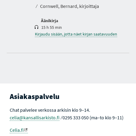
o
⁄
Cornwell, Bernard, kirjoittaja
Äänikirja
15 h 55 min
Kirjaudu sisään, jotta näet kirjan saatavuuden
Asiakaspalvelu
Chat palvelee verkossa arkisin klo 9–14.
celia@kansallisarkisto.fi
⁄ 0295 333 050 (ma–to klo 9–11)
Celia.fi