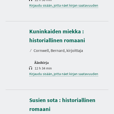
Kirjaudu sisään, jotta näet kirjan saatavuuden
Kuninkaiden miekka :
K
e
s
historiallinen romaani
t
o
⁄
Cornwell, Bernard, kirjoittaja
Äänikirja
12 h 34 min
Kirjaudu sisään, jotta näet kirjan saatavuuden
Susien sota : historiallinen
K
e
s
romaani
t