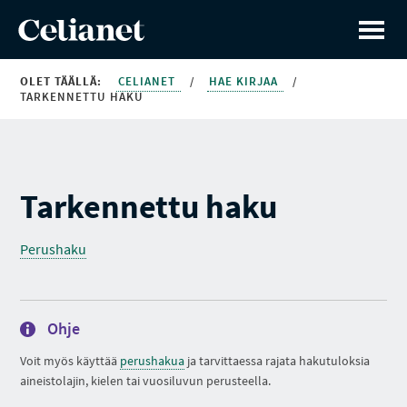
OLET TÄÄLLÄ:
CELIANET
/
HAE KIRJAA
/
TARKENNETTU HAKU
Tarkennettu haku
Perushaku
Ohje
Voit myös käyttää
perushakua
ja tarvittaessa rajata hakutuloksia
aineistolajin, kielen tai vuosiluvun perusteella.