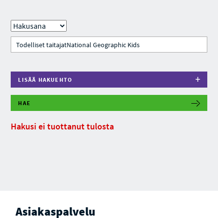
LISÄÄ HAKUEHTO
HAE
Hakusi ei tuottanut tulosta
Asiakaspalvelu