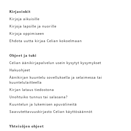
Kirjavinkit
Kirjoja aikuisille
Kirjoja lapsille ja nuorille
Kirjoja oppimiseen
Ehdota uutta kirjaa Celian kokoelmaan
Ohjeet ja tuki
Celian äänikirjapalvelun usein kysytyt kysymykset
Hakuohjeet
Äänikirjan kuuntelu sovelluksella ja selaimessa tai
kuuntelulaitteella
Kirjan lataus tiedostona
Unohtuiko tunnus tai salasana?
Kuuntelun ja lukemisen apuvälineitä
Saavutettavuuskirjasto Celian käyttösäännöt
Yhteisöjen ohjeet