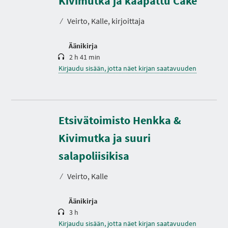
Kivimutka ja kaapattu Cake
I
t
A
o
⁄
Veirto, Kalle, kirjoittaja
Äänikirja
2 h 41 min
Kirjaudu sisään, jotta näet kirjan saatavuuden
Etsivätoimisto Henkka &
Kivimutka ja suuri
K
e
s
salapoliisikisa
t
o
⁄
Veirto, Kalle
Äänikirja
3 h
Kirjaudu sisään, jotta näet kirjan saatavuuden