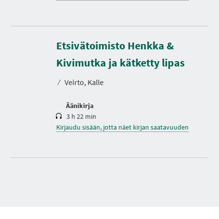
Etsivätoimisto Henkka &
K
e
s
Kivimutka ja kätketty lipas
t
o
⁄
Veirto, Kalle
Äänikirja
3 h 22 min
Kirjaudu sisään, jotta näet kirjan saatavuuden