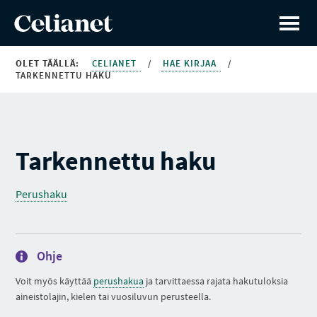
OLET TÄÄLLÄ:
CELIANET
/
HAE KIRJAA
/
TARKENNETTU HAKU
Tarkennettu haku
Perushaku
Ohje
Voit myös käyttää
perushakua
ja tarvittaessa rajata hakutuloksia
aineistolajin, kielen tai vuosiluvun perusteella.