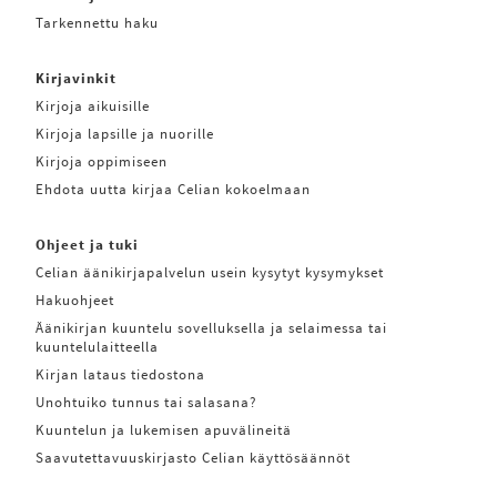
Tarkennettu haku
Kirjavinkit
Kirjoja aikuisille
Kirjoja lapsille ja nuorille
Kirjoja oppimiseen
Ehdota uutta kirjaa Celian kokoelmaan
Ohjeet ja tuki
Celian äänikirjapalvelun usein kysytyt kysymykset
Hakuohjeet
Äänikirjan kuuntelu sovelluksella ja selaimessa tai
kuuntelulaitteella
Kirjan lataus tiedostona
Unohtuiko tunnus tai salasana?
Kuuntelun ja lukemisen apuvälineitä
Saavutettavuuskirjasto Celian käyttösäännöt