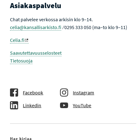
Asiakaspalvelu
Chat palvelee verkossa arkisin klo 9–14.
celia@kansallisarkisto.fi
⁄ 0295 333 050 (ma–to klo 9–11)
Celia.fi
Saavutettavuusselosteet
Tietosuoja
Facebook
Instagram
Linkedin
YouTube
Hae kirjaa