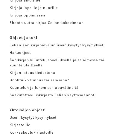
Kirjoja aikuisille
Kirjoja lapsille ja nuorille
Kirjoja oppimiseen
Ehdota uutta kirjaa Celian kokoelmaan
Ohjeet ja tuki
Celian äänikirjapalvelun usein kysytyt kysymykset
Hakuohjeet
Äänikirjan kuuntelu sovelluksella ja selaimessa tai
kuuntelulaitteella
Kirjan lataus tiedostona
Unohtuiko tunnus tai salasana?
Kuuntelun ja lukemisen apuvälineitä
Saavutettavuuskirjasto Celian käyttösäännöt
Yhteisöjen ohjeet
Usein kysytyt kysymykset
Kirjastoille
Korkeakoulukirjastoille