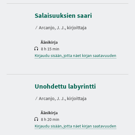
K
e
s
Salaisuuksien saari
t
o
⁄
Arcanjo, J. J., kirjoittaja
Äänikirja
8 h 15 min
Kirjaudu sisään, jotta näet kirjan saatavuuden
K
e
s
Unohdettu labyrintti
t
o
⁄
Arcanjo, J. J., kirjoittaja
Äänikirja
8 h 20 min
Kirjaudu sisään, jotta näet kirjan saatavuuden