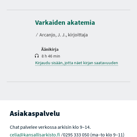
K
e
s
Varkaiden akatemia
t
o
⁄
Arcanjo, J. J., kirjoittaja
Äänikirja
8 h 46 min
Kirjaudu sisään, jotta näet kirjan saatavuuden
Asiakaspalvelu
Chat palvelee verkossa arkisin klo 9–14.
celia@kansallisarkisto.fi
⁄ 0295 333 050 (ma–to klo 9–11)