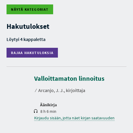
NÄYTÄ KATEGORIAT
R
A
J
Hakutulokset
A
A
H
Löytyi 4 kappaletta
A
K
U
RAJAA HAKUTULOKSIA
T
U
L
O
K
K
e
S
s
Valloittamaton linnoitus
I
t
A
o
⁄
Arcanjo, J. J., kirjoittaja
Äänikirja
8 h 6 min
Kirjaudu sisään, jotta näet kirjan saatavuuden