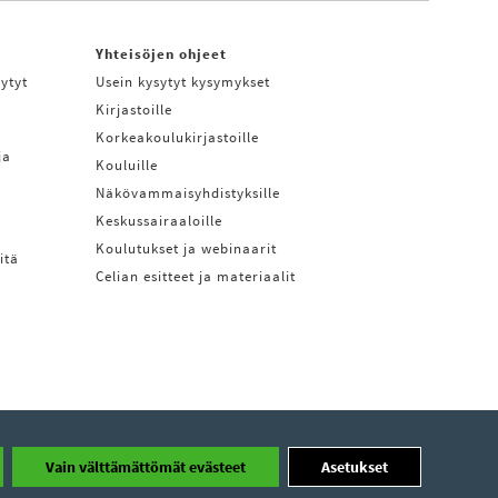
Yhteisöjen ohjeet
ytyt
Usein kysytyt kysymykset
Kirjastoille
Korkeakoulukirjastoille
ja
Kouluille
Näkövammaisyhdistyksille
Keskussairaaloille
Koulutukset ja webinaarit
itä
Celian esitteet ja materiaalit
Vain välttämättömät evästeet
Asetukset