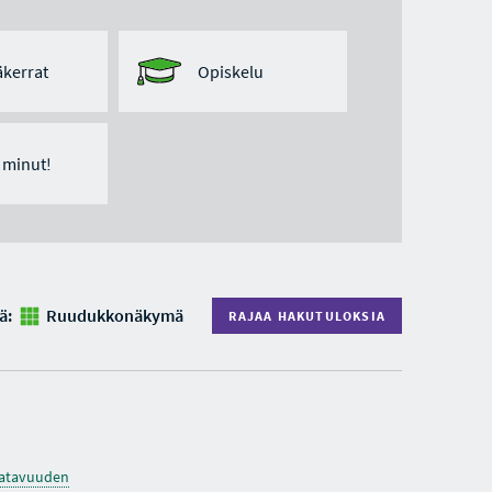
kerrat
Opiskelu
ä minut!
ä:
Ruudukkonäkymä
RAJAA HAKUTULOKSIA
saatavuuden