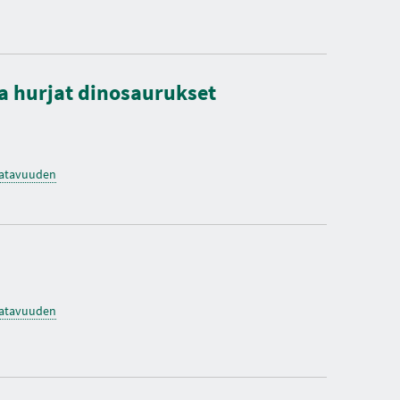
 ja hurjat dinosaurukset
saatavuuden
saatavuuden