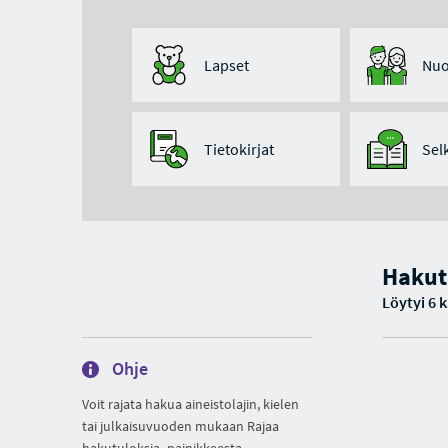
Lapset
Nuo
Tietokirjat
Sel
Hakut
Löytyi 6 
Ohje
Voit rajata hakua aineistolajin, kielen
tai julkaisuvuoden mukaan Rajaa