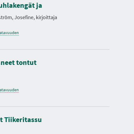
uhlakengät ja
röm, Josefine, kirjoittaja
saatavuuden
aneet tontut
saatavuuden
 Tiikeritassu