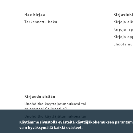
Hae kirjaa
Kirjavink
Tarkennettu haku
Kirjoja aik
Kirjoja lap
Kirjoja o
Ehdota uu
Kirjaudu sisään
Unohditko käyttäjätunnuksesi tai
salasanasi Celianetiin?
Unohditko käyttäjätunnuksesi tai
salasanasi Pratsam Readeriin?
Käytämme sivustolla evästeitä käyttäjäkokemuksen parantamis
vain hyväksymällä kaikki evästeet.