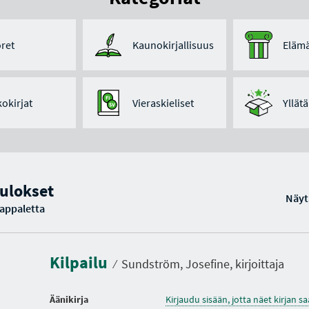
ret
Kaunokirjallisuus
Elämä
kokirjat
Vieraskieliset
Yllät
ulokset
Näyt
kappaletta
K
e
s
t
Kilpailu
o
⁄
Sundström, Josefine, kirjoittaja
Äänikirja
Kirjaudu sisään, jotta näet kirjan 