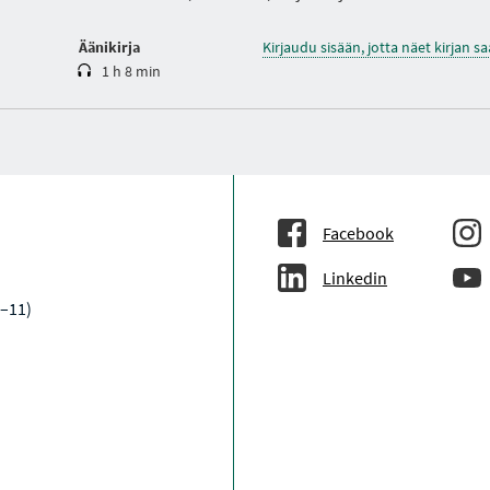
Äänikirja
Kirjaudu sisään, jotta näet kirjan 
1 h 8 min
Facebook
Linkedin
9–11)