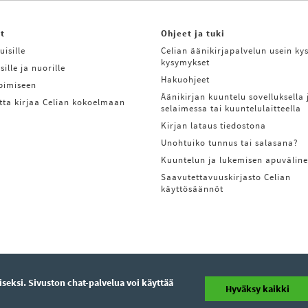
it
Ohjeet ja tuki
uisille
Celian äänikirjapalvelun usein kys
kysymykset
sille ja nuorille
Hakuohjeet
ppimiseen
Äänikirjan kuuntelu sovelluksella 
tta kirjaa Celian kokoelmaan
selaimessa tai kuuntelulaitteella
Kirjan lataus tiedostona
Unohtuiko tunnus tai salasana?
Kuuntelun ja lukemisen apuväline
Saavutettavuuskirjasto Celian
käyttösäännöt
eksi. Sivuston chat-palvelua voi käyttää
Hyväksy kaikki