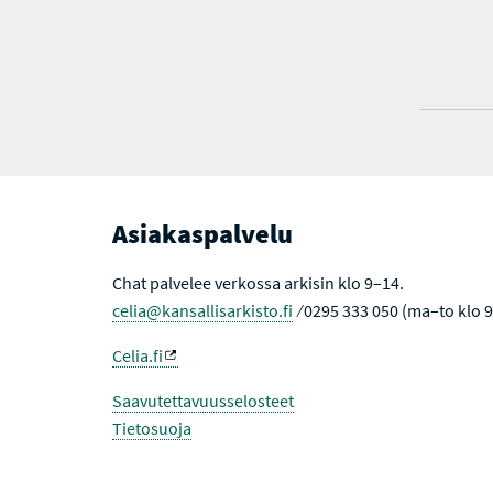
Asiakaspalvelu
Chat palvelee verkossa arkisin klo 9–14.
celia@kansallisarkisto.fi
⁄ 0295 333 050 (ma–to klo 
Celia.fi
Saavutettavuusselosteet
Tietosuoja