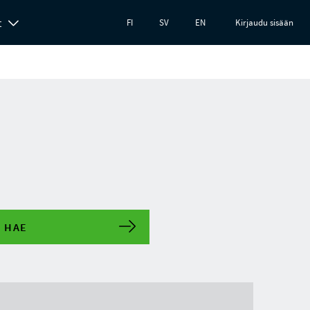
t
FI
SV
EN
Kirjaudu sisään
HAE