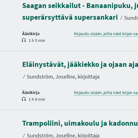
Saagan seikkailut - Banaanipuku, j
s
t
superärsyttävä supersankari
o
⁄
Sundst
Äänikirja
Kirjaudu sisään, jotta näet kirjan 
1 h 5 min
K
e
Eläinystävät, jääkiekko ja ojaan aj
s
t
o
⁄
Sundström, Josefine, kirjoittaja
Äänikirja
Kirjaudu sisään, jotta näet kirjan 
1 h 8 min
K
e
Trampoliini, uimakoulu ja kadonnut
s
t
o
⁄
Sundström, Josefine, kirjoittaja