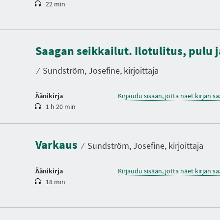
22 min
K
e
Saagan seikkailut. Ilotulitus, pulu
s
t
o
⁄
Sundström, Josefine, kirjoittaja
Äänikirja
Kirjaudu sisään, jotta näet kirjan 
1 h 20 min
K
e
s
t
Varkaus
o
⁄
Sundström, Josefine, kirjoittaja
Äänikirja
Kirjaudu sisään, jotta näet kirjan 
18 min
K
e