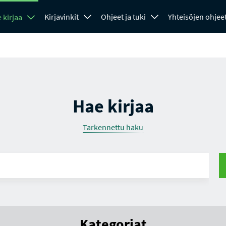
Kirjavinkit
Ohjeet ja tuki
Yhteisöjen ohjee
 kirjaa
Hae kirjaa
Tarkennettu haku
Kategoriat