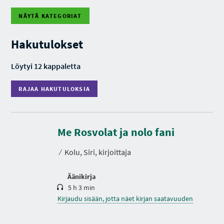
NÄYTÄ KATEGORIAT
R
A
J
Hakutulokset
A
A
H
Löytyi 12 kappaletta
A
K
U
RAJAA HAKUTULOKSIA
T
U
L
O
K
K
e
S
s
Me Rosvolat ja nolo fani
I
t
A
o
⁄
Kolu, Siri, kirjoittaja
Äänikirja
5 h 3 min
Kirjaudu sisään, jotta näet kirjan saatavuuden