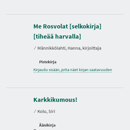
Me Rosvolat [selkokirja]
[tiheää harvalla]
⁄
Männikkölahti, Hanna, kirjoittaja
Pistekirja
Kirjaudu sisään, jotta näet kirjan saatavuuden
K
e
s
Karkkikumous!
t
o
⁄
Kolu, Siri
Äänikirja