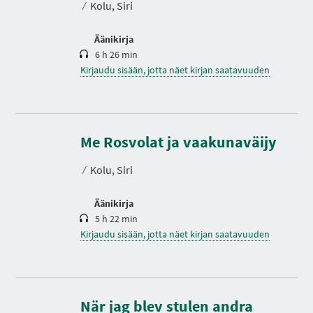
⁄
Kolu, Siri
Äänikirja
6 h 26 min
Kirjaudu sisään, jotta näet kirjan saatavuuden
K
e
s
Me Rosvolat ja vaakunaväijy
t
o
⁄
Kolu, Siri
Äänikirja
5 h 22 min
Kirjaudu sisään, jotta näet kirjan saatavuuden
När jag blev stulen andra