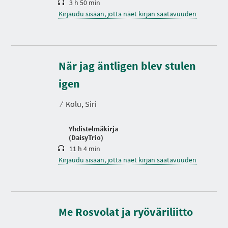
3 h 50 min
Kirjaudu sisään, jotta näet kirjan saatavuuden
När jag äntligen blev stulen
K
e
igen
s
t
⁄
Kolu, Siri
o
Yhdistelmäkirja
(DaisyTrio)
11 h 4 min
Kirjaudu sisään, jotta näet kirjan saatavuuden
K
e
s
Me Rosvolat ja ryöväriliitto
t
o