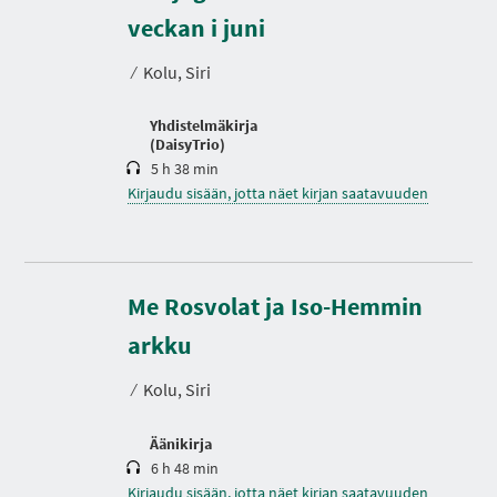
K
e
veckan i juni
s
t
⁄
Kolu, Siri
o
Yhdistelmäkirja
(DaisyTrio)
5 h 38 min
Kirjaudu sisään, jotta näet kirjan saatavuuden
Me Rosvolat ja Iso-Hemmin
K
e
s
arkku
t
o
⁄
Kolu, Siri
Äänikirja
6 h 48 min
Kirjaudu sisään, jotta näet kirjan saatavuuden