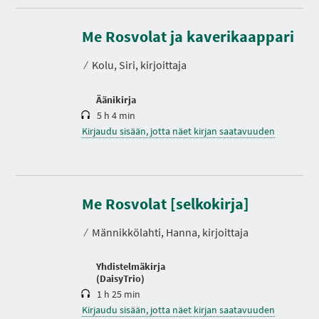
K
e
s
Me Rosvolat ja kaverikaappari
t
o
⁄
Kolu, Siri, kirjoittaja
Äänikirja
5 h 4 min
Kirjaudu sisään, jotta näet kirjan saatavuuden
K
e
Me Rosvolat [selkokirja]
s
t
⁄
Männikkölahti, Hanna, kirjoittaja
o
Yhdistelmäkirja
(DaisyTrio)
1 h 25 min
Kirjaudu sisään, jotta näet kirjan saatavuuden