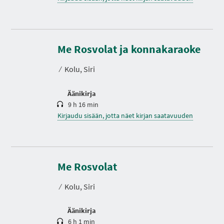
K
e
s
Me Rosvolat ja konnakaraoke
t
o
⁄
Kolu, Siri
Äänikirja
9 h 16 min
Kirjaudu sisään, jotta näet kirjan saatavuuden
K
e
s
Me Rosvolat
t
o
⁄
Kolu, Siri
Äänikirja
6 h 1 min