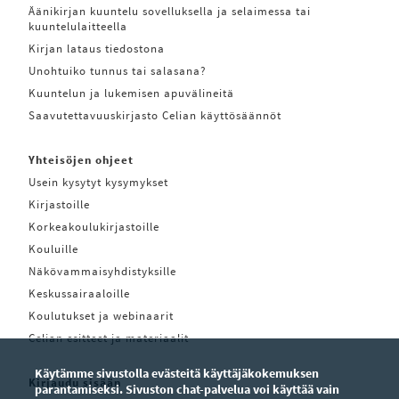
Äänikirjan kuuntelu sovelluksella ja selaimessa tai
kuuntelulaitteella
Kirjan lataus tiedostona
Unohtuiko tunnus tai salasana?
Kuuntelun ja lukemisen apuvälineitä
Saavutettavuuskirjasto Celian käyttösäännöt
Yhteisöjen ohjeet
Usein kysytyt kysymykset
Kirjastoille
Korkeakoulukirjastoille
Kouluille
Näkövammaisyhdistyksille
Keskussairaaloille
Koulutukset ja webinaarit
Celian esitteet ja materiaalit
Käytämme sivustolla evästeitä käyttäjäkokemuksen
Kirjaudu sisään
parantamiseksi. Sivuston chat-palvelua voi käyttää vain