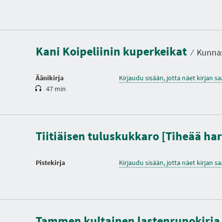
K
e
s
t
Kani Koipeliinin kuperkeikat
o
⁄
Kunnas
Äänikirja
Kirjaudu sisään, jotta näet kirjan 
47 min
Tiitiäisen tuluskukkaro [Tiheää ha
Pistekirja
Kirjaudu sisään, jotta näet kirjan 
K
e
s
t
o
Tammen kultainen lastenrunokirja