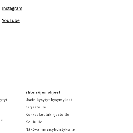
Instagram
YouTube
Yhteisöjen ohjeet
ytyt
Usein kysytyt kysymykset
Kirjastoille
Korkeakoulukirjastoille
ja
Kouluille
Näkövammaisyhdistyksille