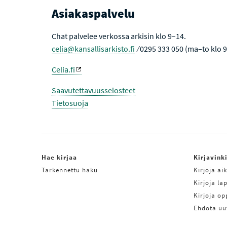
Asiakaspalvelu
Chat palvelee verkossa arkisin klo 9–14.
celia@kansallisarkisto.fi
⁄ 0295 333 050 (ma–to klo 
Celia.fi
Saavutettavuusselosteet
Tietosuoja
Hae kirjaa
Kirjavink
Tarkennettu haku
Kirjoja aik
Kirjoja lap
Kirjoja o
Ehdota uu