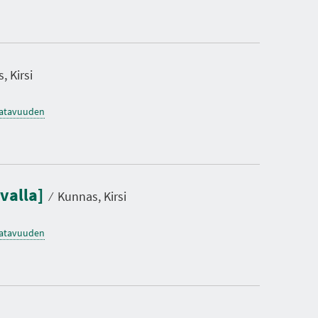
, Kirsi
saatavuuden
rvalla]
⁄
Kunnas, Kirsi
saatavuuden