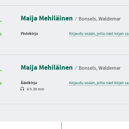
Maija Mehiläinen
⁄
Bonsels, Waldemar
Pistekirja
Kirjaudu sisään, jotta näet kirjan 
K
e
s
t
Maija Mehiläinen
o
⁄
Bonsels, Waldemar
Äänikirja
Kirjaudu sisään, jotta näet kirjan 
4 h 39 min