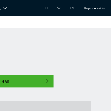
t
FI
SV
EN
Kirjaudu sisään
HAE