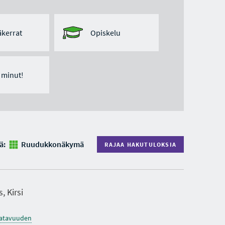
kerrat
Opiskelu
ä minut!
ä:
Ruudukkonäkymä
RAJAA HAKUTULOKSIA
, Kirsi
saatavuuden