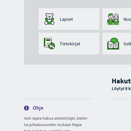
Lapset
Nuo
Tietokirjat
Sel
Hakut
Löytyi 8 
Ohje
Voit rajata hakua aineistolajin, kielen
tai julkaisuvuoden mukaan Rajaa