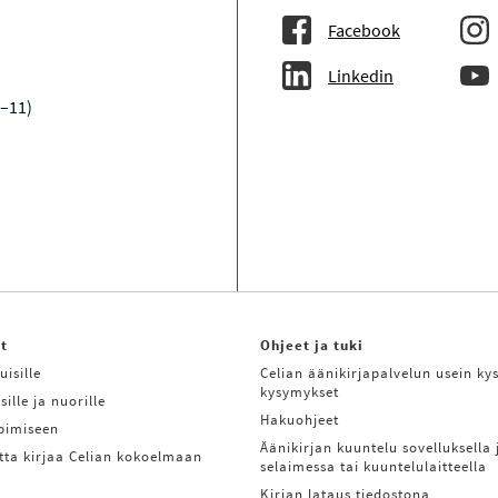
Facebook
Linkedin
9–11)
it
Ohjeet ja tuki
uisille
Celian äänikirjapalvelun usein kys
kysymykset
sille ja nuorille
Hakuohjeet
ppimiseen
Äänikirjan kuuntelu sovelluksella 
tta kirjaa Celian kokoelmaan
selaimessa tai kuuntelulaitteella
Kirjan lataus tiedostona