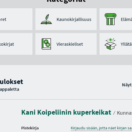
ret
Kaunokirjallisuus
Elämä
kokirjat
Vieraskieliset
Yllät
ulokset
Näyt
kappaletta
Kani Koipeliinin kuperkeikat
⁄
Kunnas
Pistekirja
Kirjaudu sisään, jotta näet kirjan 