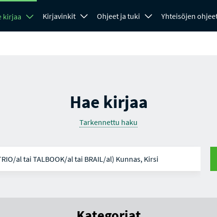
Kirjavinkit
Ohjeet ja tuki
Yhteisöjen ohjee
 kirjaa
Hae kirjaa
Tarkennettu haku
Kategoriat