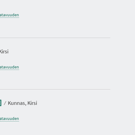
saatavuuden
irsi
saatavuuden
a]
⁄
Kunnas, Kirsi
saatavuuden