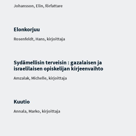
Johansson, Elin, författare
Elonkorjuu
Rosenfeldt, Hans, kirjoittaja
Sydämellisin terveisin : gazalaisen ja
israelilaisen opiskelijan kirjeenvaihto
Amzalak, Michelle, kirjoittaja
Kuutio
Annala, Marko, kirjoittaja