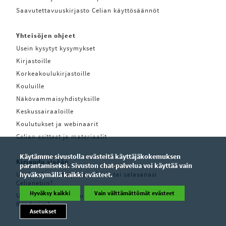
Saavutettavuuskirjasto Celian käyttösäännöt
Yhteisöjen ohjeet
Usein kysytyt kysymykset
Kirjastoille
Korkeakoulukirjastoille
Kouluille
Näkövammaisyhdistyksille
Keskussairaaloille
Koulutukset ja webinaarit
Celian esitteet ja materiaalit
Käytämme sivustolla evästeitä käyttäjäkokemuksen
Kirjaudu sisään
parantamiseksi. Sivuston chat-palvelua voi käyttää vain
Unohditko käyttäjätunnuksesi tai salasanasi
hyväksymällä kaikki evästeet.
Celianetiin?
Hyväksy kaikki
Vain välttämättömät evästeet
Unohditko käyttäjätunnuksesi tai salasanasi Pratsam
Readeriin?
Asetukset