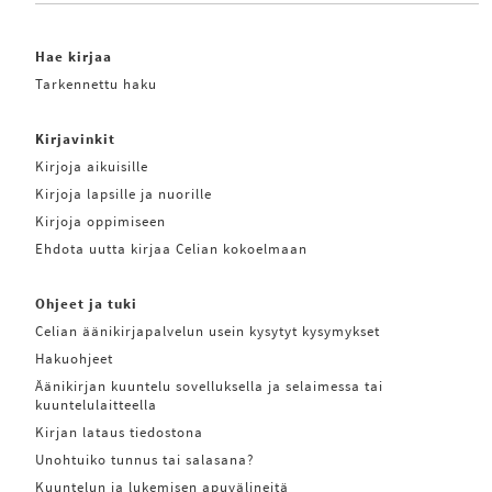
Hae kirjaa
Tarkennettu haku
Kirjavinkit
Kirjoja aikuisille
Kirjoja lapsille ja nuorille
Kirjoja oppimiseen
Ehdota uutta kirjaa Celian kokoelmaan
Ohjeet ja tuki
Celian äänikirjapalvelun usein kysytyt kysymykset
Hakuohjeet
Äänikirjan kuuntelu sovelluksella ja selaimessa tai
kuuntelulaitteella
Kirjan lataus tiedostona
Unohtuiko tunnus tai salasana?
Kuuntelun ja lukemisen apuvälineitä