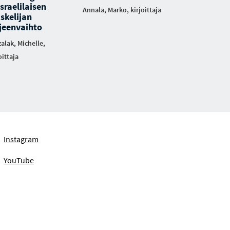
israelilaisen
Annala, Marko, kirjoittaja
skelijan
rjeenvaihto
alak, Michelle,
oittaja
Instagram
YouTube