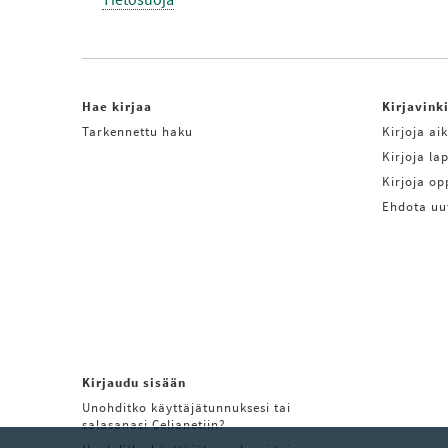
Hae kirjaa
Kirjavink
Tarkennettu haku
Kirjoja aik
Kirjoja lap
Kirjoja o
Ehdota uu
Kirjaudu sisään
Unohditko käyttäjätunnuksesi tai
salasanasi Celianetiin?