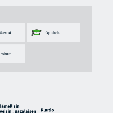
kerrat
Opiskelu
ä minut!
dämellisin
Kuutio
veisin : gazalaisen