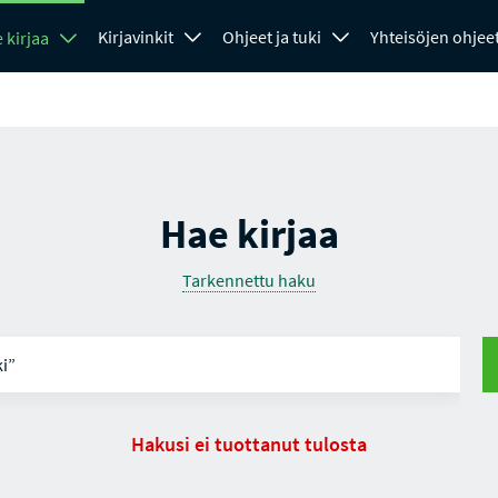
Kirjavinkit
Ohjeet ja tuki
Yhteisöjen ohjee
 kirjaa
Hae kirjaa
Tarkennettu haku
Hakusi ei tuottanut tulosta