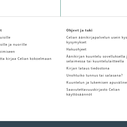
it
Ohjeet ja tuki
uisille
Celian äänikirjapalvelun usein kys
kysymykset
sille ja nuorille
Hakuohjeet
ppimiseen
Äänikirjan kuuntelu sovelluksella 
tta kirjaa Celian kokoelmaan
selaimessa tai kuuntelulaitteella
Kirjan lataus tiedostona
Unohtuiko tunnus tai salasana?
Kuuntelun ja lukemisen apuväline
Saavutettavuuskirjasto Celian
käyttösäännöt