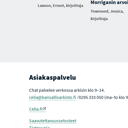
Morriganin arvo
Lawson, Ernest, kirjoittaja
Townsend, Jessica,
kirjoittaja
Asiakaspalvelu
Chat palvelee verkossa arkisin klo 9–14.
celia@kansallisarkisto.fi
⁄ 0295 333 050 (ma–to klo 
Celia.fi
Saavutettavuusselosteet
Tietosuoja