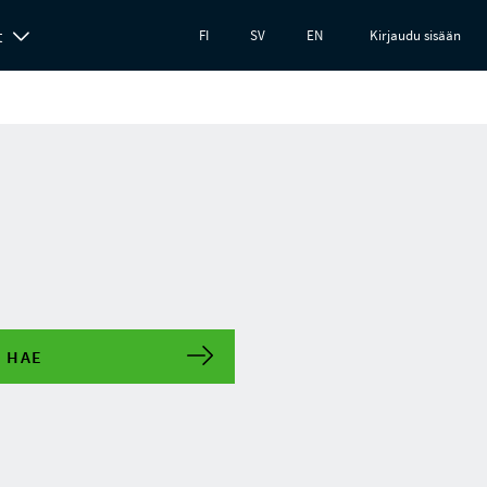
t
FI
SV
EN
Kirjaudu sisään
HAE