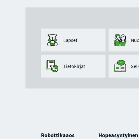
Lapset
Nuo
Tietokirjat
Sel
Robottikaaos
Hopeasyntyinen 