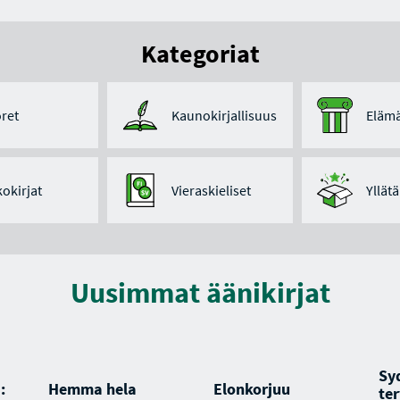
Kategoriat
ret
Kaunokirjallisuus
Elämä
kokirjat
Vieraskieliset
Yllät
Uusimmat äänikirjat
Sy
:
Hemma hela
Elonkorjuu
ter