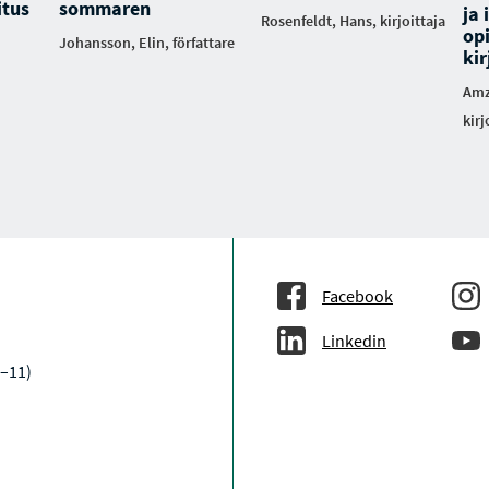
itus
sommaren
ja 
Rosenfeldt, Hans, kirjoittaja
opi
Johansson, Elin, författare
ki
Amz
kirj
Facebook
Linkedin
9–11)