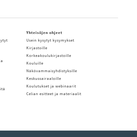
Yhteisöjen ohjeet
ytyt
Usein kysytyt kysymykset
Kirjastoille
Korkeakoulukirjastoille
ja
Kouluille
Näkövammaisyhdistyksille
Keskussairaaloille
Koulutukset ja webinaarit
itä
Celian esitteet ja materiaalit