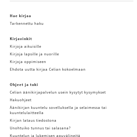
Hae kirjaa
Tarkennettu haku
Kirjavinkit
Kirjoja aikuisille
Kirjoja lapsille ja nuorille
Kirjoja oppimiseen
Ehdota uutta kirjaa Celian kokoelmaan
Ohjeet ja tuki
Celian äänikirjapalvelun usein kysytyt kysymykset
Hakuohjeet
Äänikirjan kuuntelu sovelluksella ja selaimessa tai
kuuntelulaitteella
Kirjan lataus tiedostona
Unohtuiko tunnus tai salasana?
Kuuntelun ja lukemisen apuvälineitä