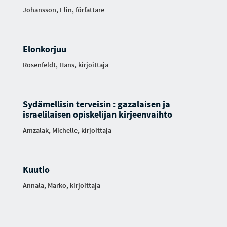
Johansson, Elin, författare
Elonkorjuu
Rosenfeldt, Hans, kirjoittaja
Sydämellisin terveisin : gazalaisen ja
israelilaisen opiskelijan kirjeenvaihto
Amzalak, Michelle, kirjoittaja
Kuutio
Annala, Marko, kirjoittaja