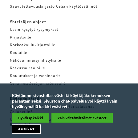
Saavutettavuuskirjasto Celian käyttösäännöt
Yhteisöjen ohjeet
Usein kysytyt kysymykset
Kirjastoille
Korkeakoulukirjastoille
Kouluille
Näkövammaisyhdistyksille
Keskussairaaloille
Koulutukset ja webinaarit
Celian esitteet ja materiaalit
Käytämme sivustolla evästeitä käyttäjäkokemuksen
Kirjaudu sisään
parantamiseksi. Sivuston chat-palvelua voi käyttää vain
Unohditko käyttäjätunnuksesi tai salasanasi
hyväksymällä kaikki evästeet.
Celianetiin?
Hyväksy kaikki
Vain välttämättömät evästeet
Unohditko käyttäjätunnuksesi tai salasanasi Pratsam
Readeriin?
Asetukset