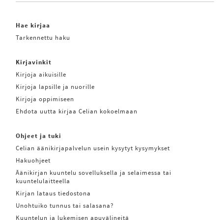
Hae kirjaa
Tarkennettu haku
Kirjavinkit
Kirjoja aikuisille
Kirjoja lapsille ja nuorille
Kirjoja oppimiseen
Ehdota uutta kirjaa Celian kokoelmaan
Ohjeet ja tuki
Celian äänikirjapalvelun usein kysytyt kysymykset
Hakuohjeet
Äänikirjan kuuntelu sovelluksella ja selaimessa tai
kuuntelulaitteella
Kirjan lataus tiedostona
Unohtuiko tunnus tai salasana?
Kuuntelun ja lukemisen apuvälineitä