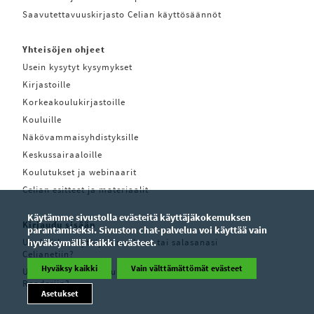
Saavutettavuuskirjasto Celian käyttösäännöt
Yhteisöjen ohjeet
Usein kysytyt kysymykset
Kirjastoille
Korkeakoulukirjastoille
Kouluille
Näkövammaisyhdistyksille
Keskussairaaloille
Koulutukset ja webinaarit
Celian esitteet ja materiaalit
Käytämme sivustolla evästeitä käyttäjäkokemuksen
Kirjaudu sisään
parantamiseksi. Sivuston chat-palvelua voi käyttää vain
Unohditko käyttäjätunnuksesi tai salasanasi
hyväksymällä kaikki evästeet.
Celianetiin?
Hyväksy kaikki
Vain välttämättömät evästeet
Unohditko käyttäjätunnuksesi tai salasanasi Pratsam
Readeriin?
Asetukset