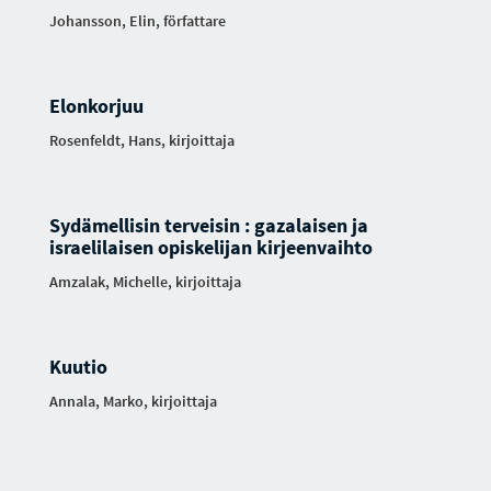
Johansson, Elin, författare
Elonkorjuu
Rosenfeldt, Hans, kirjoittaja
Sydämellisin terveisin : gazalaisen ja
israelilaisen opiskelijan kirjeenvaihto
Amzalak, Michelle, kirjoittaja
Kuutio
Annala, Marko, kirjoittaja