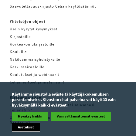
Saavutettavuuskirjasto Celian käyttösäännöt
Yhteisöjen ohjeet
Usein kysytyt kysymykset
Kirjastoille
Korkeakoulukirjastoille
Kouluille
Näkövammaisyhdistyksille
Keskussairaaloille
Koulutukset ja webinaarit
Celian esitteet ja materiaalit
Käytämme sivustolla evästeitä käyttäjäkokemuksen
Kirjaudu sisään
parantamiseksi. Sivuston chat-palvelua voi käyttää vain
Unohditko käyttäjätunnuksesi tai salasanasi
hyväksymällä kaikki evästeet.
Celianetiin?
Hyväksy kaikki
Vain välttämättömät evästeet
Unohditko käyttäjätunnuksesi tai salasanasi Pratsam
Readeriin?
Asetukset