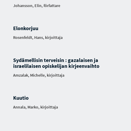
Johansson, Elin, författare
Elonkorjuu
Rosenfeldt, Hans, kirjoittaja
Sydämellisin terveisin : gazalaisen ja
israelilaisen opiskelijan kirjeenvaihto
Amzalak, Michelle, kirjoittaja
Kuutio
Annala, Marko, kirjoittaja