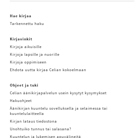
Hae kirjaa
Tarkennettu haku
Kirjavinkit
Kirjoja aikuisille
Kirjoja lapsille ja nuorille
Kirjoja oppimiseen
Ehdota uutta kirjaa Celian kokoelmaan
Ohjeet ja tuki
Celian äänikirjapalvelun usein kysytyt kysymykset
Hakuohjeet
Äänikirjan kuuntelu sovelluksella ja selaimessa tai
kuuntelulaitteella
Kirjan lataus tiedostona
Unohtuiko tunnus tai salasana?
Kuuntelun ja lukemisen apuvälineitä