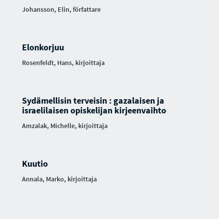
Johansson, Elin, författare
Elonkorjuu
Rosenfeldt, Hans, kirjoittaja
Sydämellisin terveisin : gazalaisen ja
israelilaisen opiskelijan kirjeenvaihto
Amzalak, Michelle, kirjoittaja
Kuutio
Annala, Marko, kirjoittaja