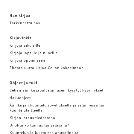
Hae kirjaa
Tarkennettu haku
Kirjavinkit
Kirjoja aikuisille
Kirjoja lapsille ja nuorille
Kirjoja oppimiseen
Ehdota uutta kirjaa Celian kokoelmaan
Ohjeet ja tuki
Celian äänikirjapalvelun usein kysytyt kysymykset
Hakuohjeet
Äänikirjan kuuntelu sovelluksella ja selaimessa tai
kuuntelulaitteella
Kirjan lataus tiedostona
Unohtuiko tunnus tai salasana?
Kuuntelun ja lukemisen apuvälineitä