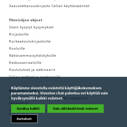
Saavutettavuuskirjasto Celian käyttösäännöt
Yhteisöjen ohjeet
Usein kysytyt kysymykset
Kirjastoille
Korkeakoulukirjastoille
Kouluille
Näkövammaisyhdistyksille
Keskussairaaloille
Koulutukset ja webinaarit
Celian esitteet ja materiaalit
Käytämme sivustolla evästeitä käyttäjäkokemuksen
Kirjaudu sisään
parantamiseksi. Sivuston chat-palvelua voi käyttää vain
Unohditko käyttäjätunnuksesi tai salasanasi
hyväksymällä kaikki evästeet.
Celianetiin?
Hyväksy kaikki
Vain välttämättömät evästeet
Unohditko käyttäjätunnuksesi tai salasanasi Pratsam
Readeriin?
Asetukset