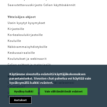
Saavutettavuuskirjasto Celian käyttösäännöt
Yhteisöjen ohjeet
Usein kysytyt kysymykset
Kirjastoille
Korkeakoulukirjastoille
Kouluille
Näkövammaisyhdistyksille
Keskussairaaloille
Koulutukset ja webinaarit
Celian esitteet ja materiaalit
Käytämme sivustolla evästeitä käyttäjäkokemuksen
Kirjaudu sisään
parantamiseksi. Sivuston chat-palvelua voi käyttää vain
Unohditko käyttäjätunnuksesi tai salasanasi
hyväksymällä kaikki evästeet.
Celianetiin?
Hyväksy kaikki
Vain välttämättömät evästeet
Unohditko käyttäjätunnuksesi tai salasanasi Pratsam
Readeriin?
Asetukset