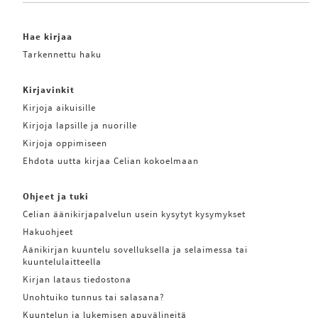
Hae kirjaa
Tarkennettu haku
Kirjavinkit
Kirjoja aikuisille
Kirjoja lapsille ja nuorille
Kirjoja oppimiseen
Ehdota uutta kirjaa Celian kokoelmaan
Ohjeet ja tuki
Celian äänikirjapalvelun usein kysytyt kysymykset
Hakuohjeet
Äänikirjan kuuntelu sovelluksella ja selaimessa tai
kuuntelulaitteella
Kirjan lataus tiedostona
Unohtuiko tunnus tai salasana?
Kuuntelun ja lukemisen apuvälineitä