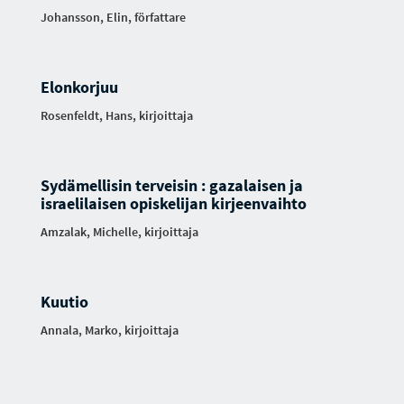
Johansson, Elin, författare
Elonkorjuu
Rosenfeldt, Hans, kirjoittaja
Sydämellisin terveisin : gazalaisen ja
israelilaisen opiskelijan kirjeenvaihto
Amzalak, Michelle, kirjoittaja
Kuutio
Annala, Marko, kirjoittaja