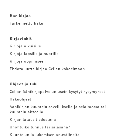
Hae kirjaa
Tarkennettu haku
Kirjavinkit
Kirjoja aikuisille
Kirjoja lapsille ja nuorille
Kirjoja oppimiseen
Ehdota uutta kirjaa Celian kokoelmaan
Ohjeet ja tuki
Celian äänikirjapalvelun usein kysytyt kysymykset
Hakuohjeet
Äänikirjan kuuntelu sovelluksella ja selaimessa tai
kuuntelulaitteella
Kirjan lataus tiedostona
Unohtuiko tunnus tai salasana?
Kuuntelun ja lukemisen apuvälineitä