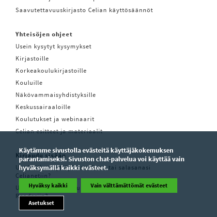
Saavutettavuuskirjasto Celian käyttösäännöt
Yhteisöjen ohjeet
Usein kysytyt kysymykset
Kirjastoille
Korkeakoulukirjastoille
Kouluille
Näkövammaisyhdistyksille
Keskussairaaloille
Koulutukset ja webinaarit
Celian esitteet ja materiaalit
Käytämme sivustolla evästeitä käyttäjäkokemuksen
Kirjaudu sisään
parantamiseksi. Sivuston chat-palvelua voi käyttää vain
Unohditko käyttäjätunnuksesi tai salasanasi
hyväksymällä kaikki evästeet.
Celianetiin?
Hyväksy kaikki
Vain välttämättömät evästeet
Unohditko käyttäjätunnuksesi tai salasanasi Pratsam
Readeriin?
Asetukset