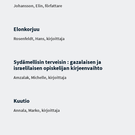
Johansson, Elin, författare
Elonkorjuu
Rosenfeldt, Hans, kirjoittaja
Sydämellisin terveisin : gazalaisen ja
israelilaisen opiskelijan kirjeenvaihto
Amzalak, Michelle, kirjoittaja
Kuutio
Annala, Marko, kirjoittaja