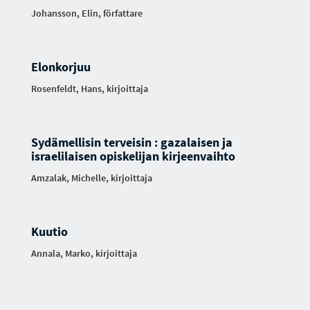
Johansson, Elin, författare
Elonkorjuu
Rosenfeldt, Hans, kirjoittaja
Sydämellisin terveisin : gazalaisen ja
israelilaisen opiskelijan kirjeenvaihto
Amzalak, Michelle, kirjoittaja
Kuutio
Annala, Marko, kirjoittaja