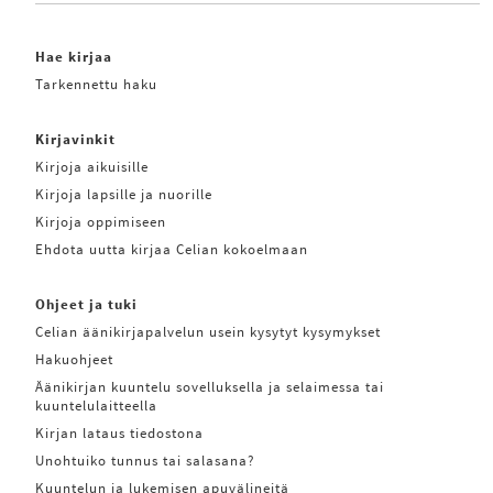
Hae kirjaa
Tarkennettu haku
Kirjavinkit
Kirjoja aikuisille
Kirjoja lapsille ja nuorille
Kirjoja oppimiseen
Ehdota uutta kirjaa Celian kokoelmaan
Ohjeet ja tuki
Celian äänikirjapalvelun usein kysytyt kysymykset
Hakuohjeet
Äänikirjan kuuntelu sovelluksella ja selaimessa tai
kuuntelulaitteella
Kirjan lataus tiedostona
Unohtuiko tunnus tai salasana?
Kuuntelun ja lukemisen apuvälineitä