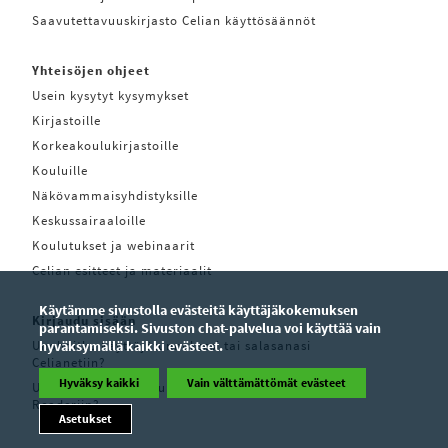
Saavutettavuuskirjasto Celian käyttösäännöt
Yhteisöjen ohjeet
Usein kysytyt kysymykset
Kirjastoille
Korkeakoulukirjastoille
Kouluille
Näkövammaisyhdistyksille
Keskussairaaloille
Koulutukset ja webinaarit
Celian esitteet ja materiaalit
Käytämme sivustolla evästeitä käyttäjäkokemuksen
Kirjaudu sisään
parantamiseksi. Sivuston chat-palvelua voi käyttää vain
Unohditko käyttäjätunnuksesi tai salasanasi
hyväksymällä kaikki evästeet.
Celianetiin?
Hyväksy kaikki
Vain välttämättömät evästeet
Unohditko käyttäjätunnuksesi tai salasanasi Pratsam
Readeriin?
Asetukset