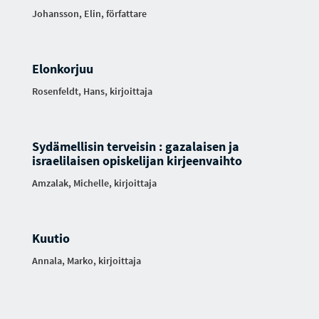
Johansson, Elin, författare
Elonkorjuu
Rosenfeldt, Hans, kirjoittaja
Sydämellisin terveisin : gazalaisen ja
israelilaisen opiskelijan kirjeenvaihto
Amzalak, Michelle, kirjoittaja
Kuutio
Annala, Marko, kirjoittaja