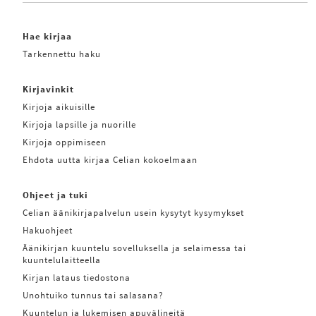
Hae kirjaa
Tarkennettu haku
Kirjavinkit
Kirjoja aikuisille
Kirjoja lapsille ja nuorille
Kirjoja oppimiseen
Ehdota uutta kirjaa Celian kokoelmaan
Ohjeet ja tuki
Celian äänikirjapalvelun usein kysytyt kysymykset
Hakuohjeet
Äänikirjan kuuntelu sovelluksella ja selaimessa tai
kuuntelulaitteella
Kirjan lataus tiedostona
Unohtuiko tunnus tai salasana?
Kuuntelun ja lukemisen apuvälineitä