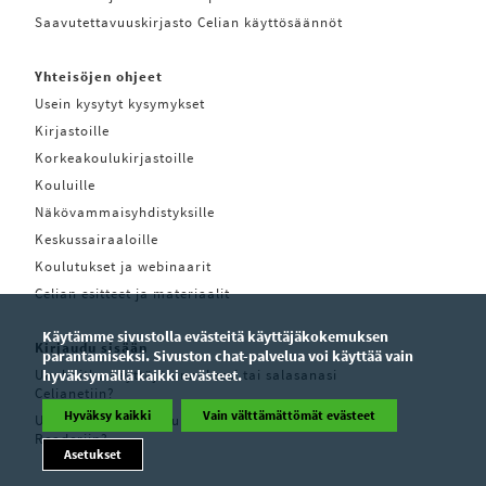
Saavutettavuuskirjasto Celian käyttösäännöt
Yhteisöjen ohjeet
Usein kysytyt kysymykset
Kirjastoille
Korkeakoulukirjastoille
Kouluille
Näkövammaisyhdistyksille
Keskussairaaloille
Koulutukset ja webinaarit
Celian esitteet ja materiaalit
Käytämme sivustolla evästeitä käyttäjäkokemuksen
Kirjaudu sisään
parantamiseksi. Sivuston chat-palvelua voi käyttää vain
Unohditko käyttäjätunnuksesi tai salasanasi
hyväksymällä kaikki evästeet.
Celianetiin?
Hyväksy kaikki
Vain välttämättömät evästeet
Unohditko käyttäjätunnuksesi tai salasanasi Pratsam
Readeriin?
Asetukset