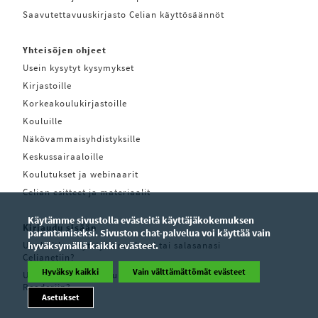
Saavutettavuuskirjasto Celian käyttösäännöt
Yhteisöjen ohjeet
Usein kysytyt kysymykset
Kirjastoille
Korkeakoulukirjastoille
Kouluille
Näkövammaisyhdistyksille
Keskussairaaloille
Koulutukset ja webinaarit
Celian esitteet ja materiaalit
Käytämme sivustolla evästeitä käyttäjäkokemuksen
Kirjaudu sisään
parantamiseksi. Sivuston chat-palvelua voi käyttää vain
Unohditko käyttäjätunnuksesi tai salasanasi
hyväksymällä kaikki evästeet.
Celianetiin?
Hyväksy kaikki
Vain välttämättömät evästeet
Unohditko käyttäjätunnuksesi tai salasanasi Pratsam
Readeriin?
Asetukset