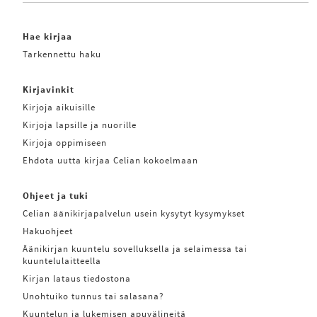
Hae kirjaa
Tarkennettu haku
Kirjavinkit
Kirjoja aikuisille
Kirjoja lapsille ja nuorille
Kirjoja oppimiseen
Ehdota uutta kirjaa Celian kokoelmaan
Ohjeet ja tuki
Celian äänikirjapalvelun usein kysytyt kysymykset
Hakuohjeet
Äänikirjan kuuntelu sovelluksella ja selaimessa tai
kuuntelulaitteella
Kirjan lataus tiedostona
Unohtuiko tunnus tai salasana?
Kuuntelun ja lukemisen apuvälineitä