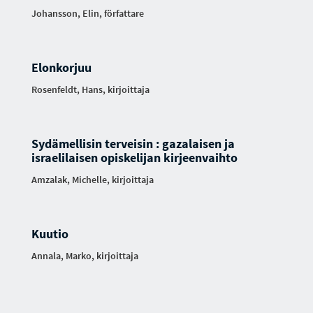
Johansson, Elin, författare
Elonkorjuu
Rosenfeldt, Hans, kirjoittaja
Sydämellisin terveisin : gazalaisen ja
israelilaisen opiskelijan kirjeenvaihto
Amzalak, Michelle, kirjoittaja
Kuutio
Annala, Marko, kirjoittaja