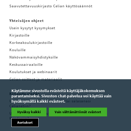
Saavutettavuuskirjasto Celian käyttösäännöt
Yhteisöjen ohjeet
Usein kysytyt kysymykset
Kirjastoille
Korkeakoulukirjastoille
Kouluille
Näkövammaisyhdistyksille
Keskussairaaloille
Koulutukset ja webinaarit
Celian esitteet ja materiaalit
Käytämme sivustolla evästeitä käyttäjäkokemuksen
Kirjaudu sisään
parantamiseksi. Sivuston chat-palvelua voi käyttää vain
Unohditko käyttäjätunnuksesi tai salasanasi
hyväksymällä kaikki evästeet.
Celianetiin?
Hyväksy kaikki
Vain välttämättömät evästeet
Unohditko käyttäjätunnuksesi tai salasanasi Pratsam
Readeriin?
Asetukset