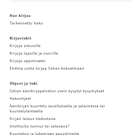
Hae kirjaa
Tarkennettu haku
Kirjavinkit
Kirjoja aikuisille
Kirjoja lapsille ja nuorille
Kirjoja oppimiseen
Ehdota uutta kirjaa Celian kokoelmaan
Ohjeet ja tuki
Celian äänikirjapalvelun usein kysytyt kysymykset
Hakuohjeet
Äänikirjan kuuntelu sovelluksella ja selaimessa tai
kuuntelulaitteella
Kirjan lataus tiedostona
Unohtuiko tunnus tai salasana?
Kuuntelun ja lukemisen apuvälineitä