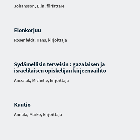
Johansson, Elin, författare
Elonkorjuu
Rosenfeldt, Hans, kirjoittaja
Sydämellisin terveisin : gazalaisen ja
israelilaisen opiskelijan kirjeenvaihto
Amzalak, Michelle, kirjoittaja
Kuutio
Annala, Marko, kirjoittaja