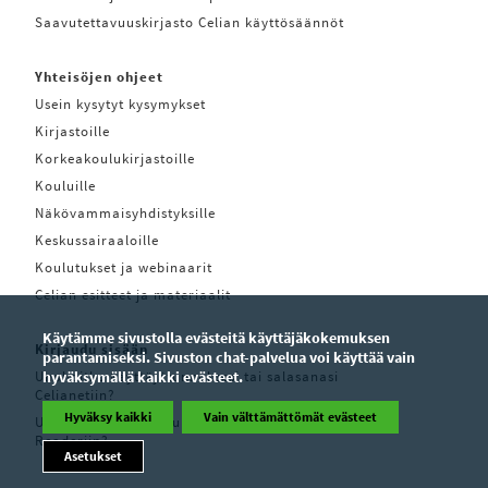
Saavutettavuuskirjasto Celian käyttösäännöt
Yhteisöjen ohjeet
Usein kysytyt kysymykset
Kirjastoille
Korkeakoulukirjastoille
Kouluille
Näkövammaisyhdistyksille
Keskussairaaloille
Koulutukset ja webinaarit
Celian esitteet ja materiaalit
Käytämme sivustolla evästeitä käyttäjäkokemuksen
Kirjaudu sisään
parantamiseksi. Sivuston chat-palvelua voi käyttää vain
Unohditko käyttäjätunnuksesi tai salasanasi
hyväksymällä kaikki evästeet.
Celianetiin?
Hyväksy kaikki
Vain välttämättömät evästeet
Unohditko käyttäjätunnuksesi tai salasanasi Pratsam
Readeriin?
Asetukset