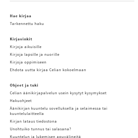
Hae kirjaa
Tarkennettu haku
Kirjavinkit
Kirjoja aikuisille
Kirjoja lapsille ja nuorille
Kirjoja oppimiseen
Ehdota uutta kirjaa Celian kokoelmaan
Ohjeet ja tuki
Celian äänikirjapalvelun usein kysytyt kysymykset
Hakuohjeet
Äänikirjan kuuntelu sovelluksella ja selaimessa tai
kuuntelulaitteella
Kirjan lataus tiedostona
Unohtuiko tunnus tai salasana?
Kuuntelun ja lukemisen apuvälineitä