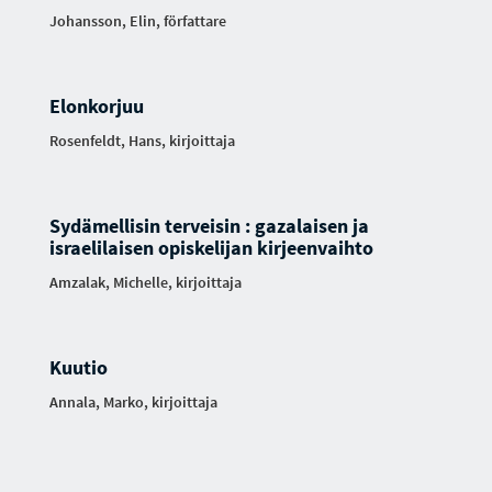
Johansson, Elin, författare
Elonkorjuu
Rosenfeldt, Hans, kirjoittaja
Sydämellisin terveisin : gazalaisen ja
israelilaisen opiskelijan kirjeenvaihto
Amzalak, Michelle, kirjoittaja
Kuutio
Annala, Marko, kirjoittaja