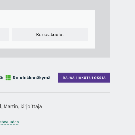
Korkeakoulut
ä:
Ruudukkonäkymä
RAJAA HAKUTULOKSIA
, Martin, kirjoittaja
saatavuuden