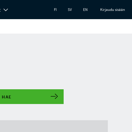
t
FI
SV
EN
Kirjaudu sisään
HAE