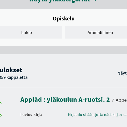
Opiskelu
Lukio
Ammatillinen
ulokset
Näyt
959 kappaletta
Applåd : yläkoulun A-ruotsi. 2
⁄
Appel
Luetus-kirja
Kirjaudu sisään, jotta näet kirjan 