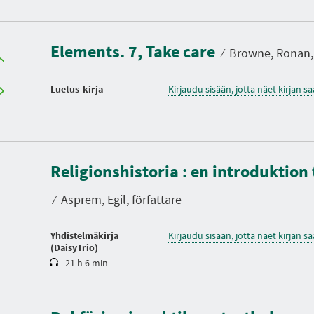
Elements. 7, Take care
⁄
Browne, Ronan, k
Luetus-kirja
Kirjaudu sisään, jotta näet kirjan 
K
Religionshistoria : en introduktion 
e
s
t
⁄
Asprem, Egil, författare
o
Yhdistelmäkirja
Kirjaudu sisään, jotta näet kirjan 
(DaisyTrio)
21 h 6 min
K
e
s
t