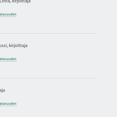
Lotta, kirjoittaja
saatavuuden
si, kirjoittaja
saatavuuden
aja
saatavuuden