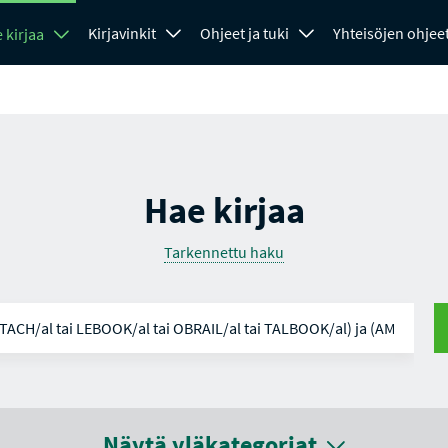
Kirjavinkit
Ohjeet ja tuki
Yhteisöjen ohjee
 kirjaa
Hae kirjaa
Tarkennettu haku
Näytä yläkategoriat