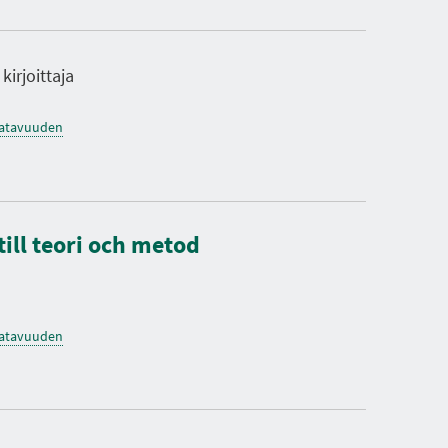
irjoittaja
saatavuuden
till teori och metod
saatavuuden