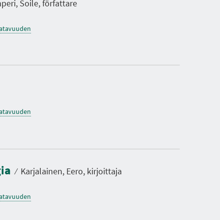
eri, Soile, författare
saatavuuden
saatavuuden
gia
⁄
Karjalainen, Eero, kirjoittaja
saatavuuden