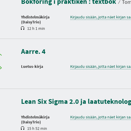
Bokföring i praktiken : textbok
⁄
Tomp
o
Yhdistelmäkirja
Kirjaudu sisään, jotta näet kirjan 
(DaisyTrio)
12 h 1 min
Aarre. 4
Luetus-kirja
Kirjaudu sisään, jotta näet kirjan 
K
e
s
Lean Six Sigma 2.0 ja laatuteknolo
t
o
Yhdistelmäkirja
Kirjaudu sisään, jotta näet kirjan 
(DaisyTrio)
15 h 52 min