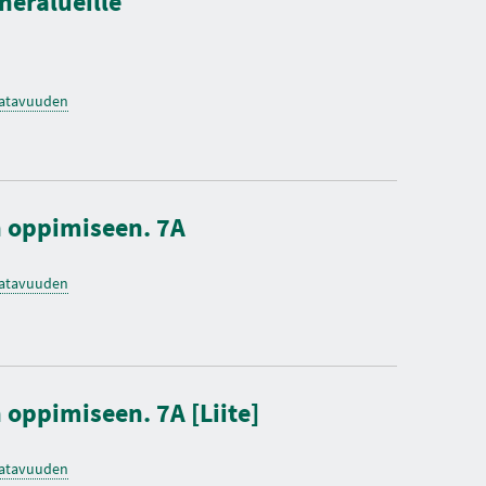
heralueille
saatavuuden
n oppimiseen. 7A
saatavuuden
 oppimiseen. 7A [Liite]
saatavuuden