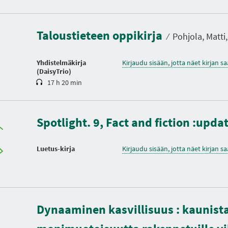
K
e
s
Taloustieteen oppikirja
t
⁄
Pohjola, Matti, 
o
Yhdistelmäkirja
Kirjaudu sisään, jotta näet kirjan 
(DaisyTrio)
17 h 20 min
Spotlight. 9, Fact and fiction :up
Luetus-kirja
Kirjaudu sisään, jotta näet kirjan 
Dynaaminen kasvillisuus : kaunista
K
e