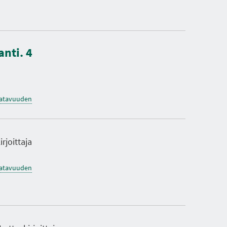
nti. 4
saatavuuden
irjoittaja
saatavuuden