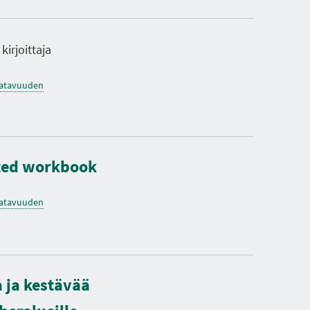
kirjoittaja
saatavuuden
dated workbook
saatavuuden
 ja kestävää