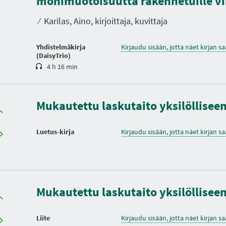
monimuotoisuutta rakennetuille vi
s
t
⁄
Karilas, Aino, kirjoittaja, kuvittaja
o
Yhdistelmäkirja
Kirjaudu sisään, jotta näet kirjan 
(DaisyTrio)
4 h 16 min
Mukautettu laskutaito yksilöllisee
Luetus-kirja
Kirjaudu sisään, jotta näet kirjan 
Mukautettu laskutaito yksilölliseen
Liite
Kirjaudu sisään, jotta näet kirjan 