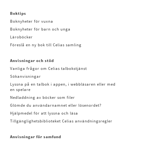
Boktips
Boknyheter för vuxna
Boknyheter för barn och unga
Läroböcker
Föreslå en ny bok till Celias samling
Anvisningar och stöd
Vanliga frågor om Celias talbokstjänst
Sökanvisningar
Lyssna på en talbok i appen, i webbläsaren eller med
en spelare
Nedladdning av böcker som filer
Glömde du användarnamnet eller lösenordet?
Hjälpmedel för att lyssna och läsa
Tillgänglighetsbiblioteket Celias användningsregler
Anvisningar för samfund