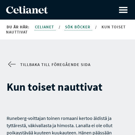
DU ÄR HÄR:
CELIANET
/
SÖK BÖCKER
/
KUN TOISET
NAUTTIVAT
TILLBAKA TILL FÖREGÅENDE SIDA
Kun toiset nauttivat
Runeberg-voittajan toinen romaani kertoo äidistä ja
tyttärestä, väkivallasta ja himosta. Lanalla ei ole ollut
poikaystävää kuuteen kuukauteen. Hänen päässään