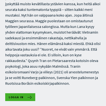
jyskyttää muisto kevätillasta ystävien kanssa, kun heitä alkoi
seurata kaksi tuntematonta tyyppiä – sitten kaikki meni
mustaksi. Nyt hän on valppaana koko ajan. Jopa äitinsä
Maggien seurassa. Maggie puolestaan on omistautunut
työlleen japanilaisessa salongissa. Mutta kun Lana kysyy
yhden viattoman kysymyksen, muistot heräävät: Vietnamin
sadekausi ja ensimmäinen rakastaja, nettikahvila ja
deittisivuston mies. Hänen elämänsä kaksi miestä. Ehkä olisi
aika tavata joku uusi? ”Nuoret, ne eivät vain ymmärrä. Että
helppoja vastauksia ei ole. Ei silloin, kun on kyse
rakkaudesta.” Quynh Tran on Pietarsaaresta kotoisin oleva
psykologi, joka asuu nykyään Malmössä. Tranin
esikoisromaani Varjo ja viileys (2021) oli arvostelumenestys
ja se voitti Runeberg-palkinnon, Svenska Ylen palkinnon ja
Ruotsissa Boråsin esikoiskirjapalkinnon.
LOGGA IN