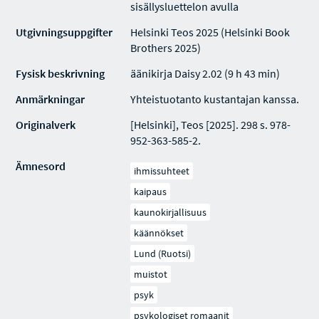
sisällysluettelon avulla
Utgivningsuppgifter
Helsinki Teos 2025 (Helsinki Book
Brothers 2025)
Fysisk beskrivning
äänikirja Daisy 2.02 (9 h 43 min)
Anmärkningar
Yhteistuotanto kustantajan kanssa.
Originalverk
[Helsinki], Teos [2025]. 298 s. 978-
952-363-585-2.
Ämnesord
ihmissuhteet
kaipaus
kaunokirjallisuus
käännökset
Lund (Ruotsi)
muistot
psyk
psykologiset romaanit