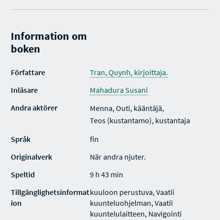
Information om
boken
Författare
Tran, Quynh, kirjoittaja.
Inläsare
Mahadura Susani
Andra aktörer
Menna, Outi, kääntäjä,
Teos (kustantamo), kustantaja
Språk
fin
Originalverk
När andra njuter.
Speltid
9 h 43 min
Tillgänglighetsinformat
kuuloon perustuva, Vaatii
ion
kuunteluohjelman, Vaatii
kuuntelulaitteen, Navigointi