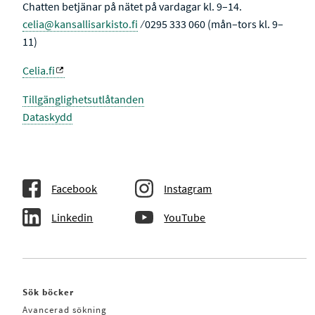
Chatten betjänar på nätet på vardagar kl. 9–14.
celia@kansallisarkisto.fi
⁄ 0295 333 060 (mån–tors kl. 9–
11)
Celia.fi
Tillgänglighetsutlåtanden
Dataskydd
Facebook
Instagram
Linkedin
YouTube
Sök böcker
Avancerad sökning