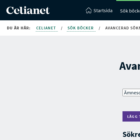
Startsida
Sök böck
DU ÄR HÄR:
CELIANET
/
SÖK BÖCKER
/
AVANCERAD SÖK
Ava
LÄGG 
Sökr