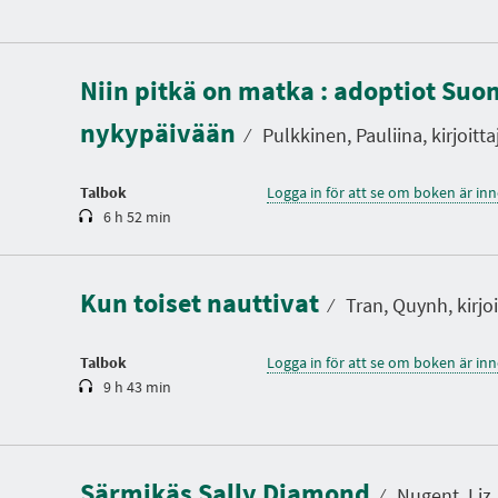
S
p
Niin pitkä on matka : adoptiot Suo
e
l
nykypäivään
t
⁄
Pulkkinen, Pauliina, kirjoitta
i
d
Talbok
Logga in för att se om boken är in
6 h 52 min
S
p
e
l
Kun toiset nauttivat
t
⁄
Tran, Quynh, kirjoi
i
d
Talbok
Logga in för att se om boken är in
9 h 43 min
S
p
e
l
Särmikäs Sally Diamond
t
⁄
Nugent, Liz, 