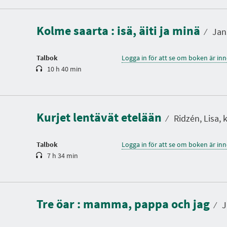
p
e
l
Kolme saarta : isä, äiti ja minä
t
⁄
Jans
i
d
Talbok
Logga in för att se om boken är in
10 h 40 min
S
p
e
l
Kurjet lentävät etelään
t
⁄
Ridzén, Lisa, k
i
d
Talbok
Logga in för att se om boken är in
7 h 34 min
S
p
e
l
Tre öar : mamma, pappa och jag
t
⁄
J
i
d