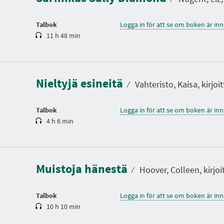
i
d
Talbok
Logga in för att se om boken är in
11 h 48 min
S
p
e
l
Nieltyjä esineitä
t
⁄
Vahteristo, Kaisa, kirjoit
i
d
Talbok
Logga in för att se om boken är in
4 h 6 min
S
p
e
l
Muistoja hänestä
t
⁄
Hoover, Colleen, kirjoi
i
d
Talbok
Logga in för att se om boken är in
10 h 10 min
S