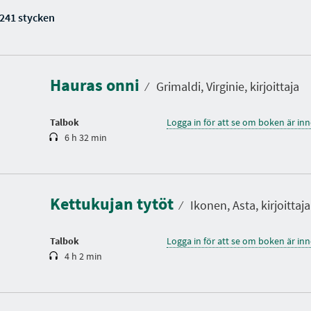
 241 stycken
S
p
e
l
Hauras onni
t
⁄
Grimaldi, Virginie, kirjoittaja
i
d
Talbok
Logga in för att se om boken är in
6 h 32 min
S
p
e
l
Kettukujan tytöt
t
⁄
Ikonen, Asta, kirjoittaja
i
d
Talbok
Logga in för att se om boken är in
4 h 2 min