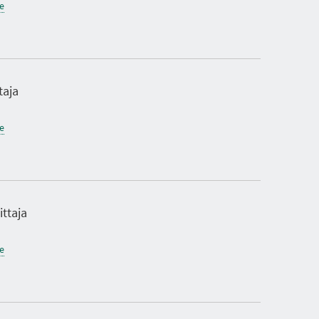
ne
taja
ne
ittaja
ne