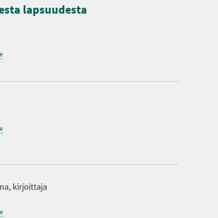
isesta lapsuudesta
ne
ne
, kirjoittaja
ne