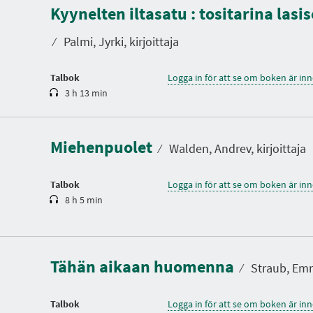
p
Kyynelten iltasatu : tositarina las
e
l
t
⁄
Palmi, Jyrki, kirjoittaja
i
d
Talbok
Logga in för att se om boken är in
3 h 13 min
S
p
e
l
Miehenpuolet
t
⁄
Walden, Andrev, kirjoittaja
i
d
Talbok
Logga in för att se om boken är in
8 h 5 min
S
p
e
l
Tähän aikaan huomenna
t
⁄
Straub, Emma
i
d
Talbok
Logga in för att se om boken är in