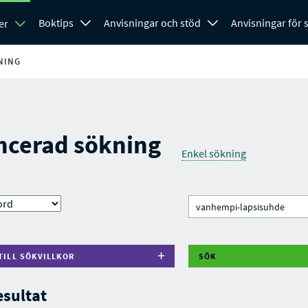
Boktips
Anvisningar och stöd
Anvisningar för
er
NING
ncerad sökning
Enkel sökning
TILL SÖKVILLKOR
SÖK
esultat