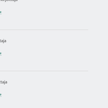
ne
taja
ne
ttaja
ne