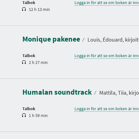
Talbok
Logga in för att se om boken är in
12 h 13 min
S
p
e
l
Monique pakenee
t
⁄
Louis, Édouard, kirjoit
i
d
Talbok
Logga in för att se om boken är in
2 h 27 min
S
p
e
l
Humalan soundtrack
t
⁄
Mattila, Tiia, kirjo
i
d
Talbok
Logga in för att se om boken är in
1 h 59 min
S