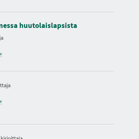
messa huutolaislapsista
ja
ne
ttaja
ne
kirjoittaja