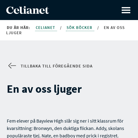
DU ÄR HÄR:
CELIANET
/
SÖK BÖCKER
/
EN AV OSS
LJUGER
TILLBAKA TILL FÖREGÅENDE SIDA
En av oss ljuger
Fem elever på Bayview High slår sig ner i sitt klassrum för
kvarsittning: Bronwyn, den duktiga flickan. Addy, skolans
populäraste tjej. Nate, en badboy med prick i registret.