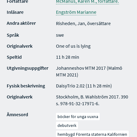
Författare
McManus, Karen M., författare.
Inläsare
Engström Marianne
Andra aktörer
Risheden, Jan, översättare
Språk
swe
Originalverk
One of us is lying
Speltid
11 h 28 min
Utgivningsuppgifter
Johanneshov MTM 2017 (Malmö
MTM 2021)
Fysisk beskrivning
DaisyTrio 2.02 (11 h 28 min)
Originalverk
Stockholm, B. Wahlström 2017. 390
s. 978-91-32-17971-6.
Ämnesord
böcker för unga vuxna
debutverk
hembygd Förenta staterna Kalifornien