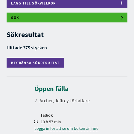
LÄGG TILL SÖKVILLKOR
SÖK
B
E
G
Sökresultat
R
Ä
N
Hittade 375 stycken
S
A
S
BEGRÄNSA SÖKRESULTAT
Ö
K
R
E
S
S
p
U
e
Öppen fälla
L
l
T
t
A
⁄
Archer, Jeffrey, författare
i
T
d
Talbok
10 h 57 min
Logga in för att se om boken är inne