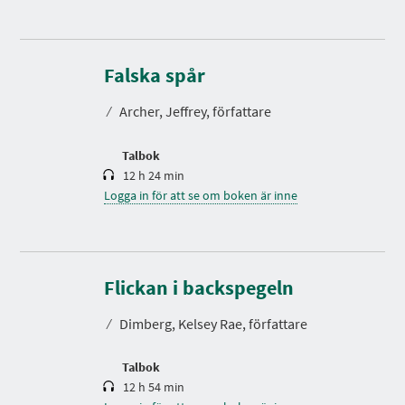
S
p
e
Falska spår
l
t
⁄
Archer, Jeffrey, författare
i
d
Talbok
12 h 24 min
Logga in för att se om boken är inne
S
p
e
Flickan i backspegeln
l
t
⁄
Dimberg, Kelsey Rae, författare
i
d
Talbok
12 h 54 min