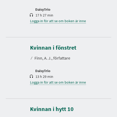
d
DaisyTrio
17 h 27 min
Logga in för att se om boken är inne
S
p
e
Kvinnan i fönstret
l
t
⁄
Finn, A. J., författare
i
d
DaisyTrio
13 h 29 min
Logga in för att se om boken är inne
S
p
e
Kvinnan i hytt 10
l
t