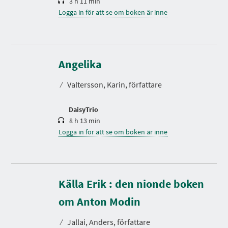
3 h 11 min
Logga in för att se om boken är inne
S
p
e
Angelika
l
t
⁄
Valtersson, Karin, författare
i
d
DaisyTrio
8 h 13 min
Logga in för att se om boken är inne
Källa Erik : den nionde boken
S
p
e
om Anton Modin
l
t
⁄
Jallai, Anders, författare
i