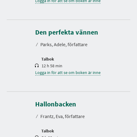
Logga in för att se om boken är inne
S
p
e
Den perfekta vännen
l
t
⁄
Parks, Adele, författare
i
d
Talbok
12 h 58 min
Logga in för att se om boken är inne
S
p
e
Hallonbacken
l
t
⁄
Frantz, Eva, författare
i
d
Talbok