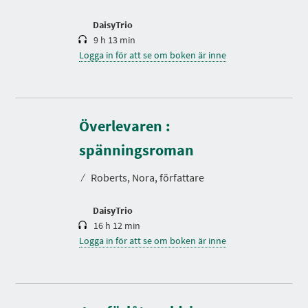
d
DaisyTrio
9 h 13 min
Logga in för att se om boken är inne
Överlevaren :
S
p
e
spänningsroman
l
t
⁄
Roberts, Nora, författare
i
d
DaisyTrio
16 h 12 min
Logga in för att se om boken är inne
S
p
e