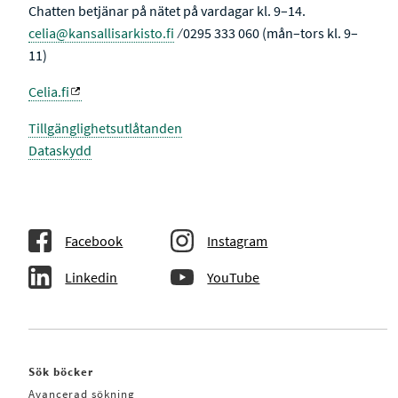
Chatten betjänar på nätet på vardagar kl. 9–14.
celia@kansallisarkisto.fi
⁄ 0295 333 060 (mån–tors kl. 9–
11)
Celia.fi
Tillgänglighetsutlåtanden
Dataskydd
Facebook
Instagram
Linkedin
YouTube
Sök böcker
Avancerad sökning