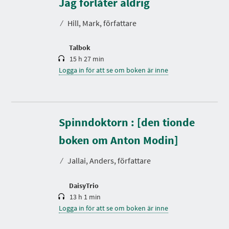
Jag förlåter aldrig
l
t
⁄
Hill, Mark, författare
i
d
Talbok
15 h 27 min
Logga in för att se om boken är inne
Spinndoktorn : [den tionde
S
p
e
boken om Anton Modin]
l
t
⁄
Jallai, Anders, författare
i
d
DaisyTrio
13 h 1 min
Logga in för att se om boken är inne