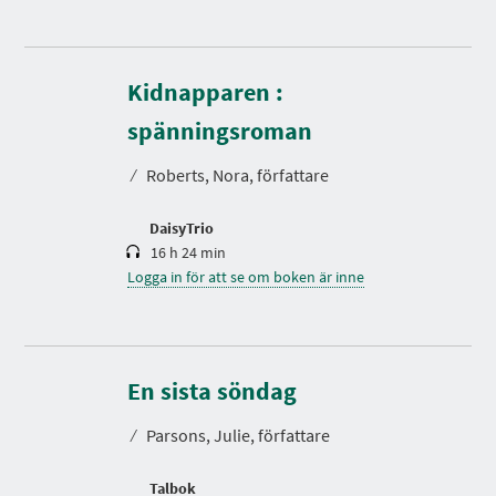
Kidnapparen :
S
p
e
spänningsroman
l
t
⁄
Roberts, Nora, författare
i
d
DaisyTrio
16 h 24 min
Logga in för att se om boken är inne
S
p
e
En sista söndag
l
t
⁄
Parsons, Julie, författare
i
d
Talbok