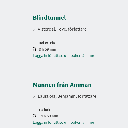
S
p
e
Blindtunnel
l
t
⁄
Alsterdal, Tove, författare
i
d
DaisyTrio
8 h 59 min
Logga in för att se om boken är inne
S
p
e
Mannen från Amman
l
t
⁄
Laustiola, Benjamin, författare
i
d
Talbok
14 h 50 min
Logga in för att se om boken är inne