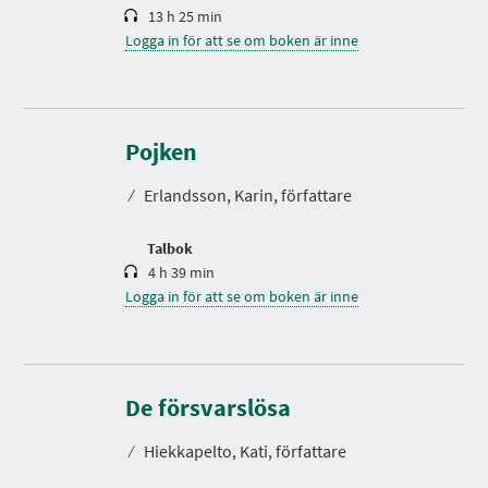
13 h 25 min
Logga in för att se om boken är inne
S
p
e
Pojken
l
t
⁄
Erlandsson, Karin, författare
i
d
Talbok
4 h 39 min
Logga in för att se om boken är inne
S
p
e
De försvarslösa
l
t
⁄
Hiekkapelto, Kati, författare
i
d