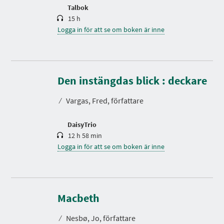
Talbok
15 h
Logga in för att se om boken är inne
S
p
e
Den instängdas blick : deckare
l
t
⁄
Vargas, Fred, författare
i
d
DaisyTrio
12 h 58 min
Logga in för att se om boken är inne
S
p
e
Macbeth
l
t
⁄
Nesbø, Jo, författare
i