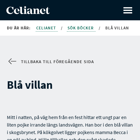
DU ÄR HÄR:
CELIANET
/
SÖK BÖCKER
/
BLÅ VILLAN
TILLBAKA TILL FÖREGÅENDE SIDA
Blå villan
Mitt i natten, på väg hem från en fest hittar ett ungt par en
liten pojke irrande längs landsvägen. Han bor i den blå villan
i skogsbrynet. På kökgolvet ligger pojkens mamma Becca i
en pöl av blod. Hjälp tillkallas och den svårt skadade