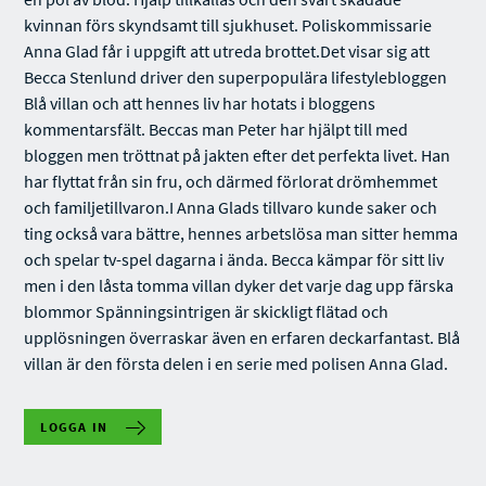
kvinnan förs skyndsamt till sjukhuset. Poliskommissarie
Anna Glad får i uppgift att utreda brottet.Det visar sig att
Becca Stenlund driver den superpopulära lifestylebloggen
Blå villan och att hennes liv har hotats i bloggens
kommentarsfält. Beccas man Peter har hjälpt till med
bloggen men tröttnat på jakten efter det perfekta livet. Han
har flyttat från sin fru, och därmed förlorat drömhemmet
och familjetillvaron.I Anna Glads tillvaro kunde saker och
ting också vara bättre, hennes arbetslösa man sitter hemma
och spelar tv-spel dagarna i ända. Becca kämpar för sitt liv
men i den låsta tomma villan dyker det varje dag upp färska
blommor Spänningsintrigen är skickligt flätad och
upplösningen överraskar även en erfaren deckarfantast. Blå
villan är den första delen i en serie med polisen Anna Glad.
LOGGA IN