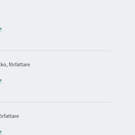
ne
kko, författare
ne
örfattare
ne