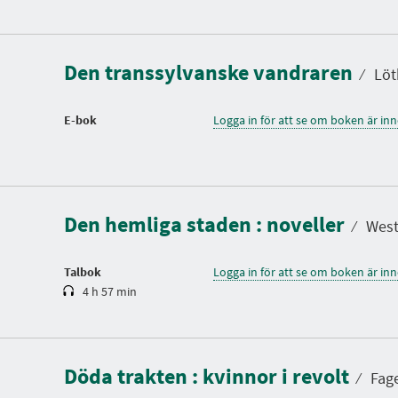
Den transsylvanske vandraren
⁄
Löt
E-bok
Logga in för att se om boken är in
S
p
e
l
Den hemliga staden : noveller
t
⁄
Westö
i
d
Talbok
Logga in för att se om boken är in
4 h 57 min
Döda trakten : kvinnor i revolt
⁄
Fage