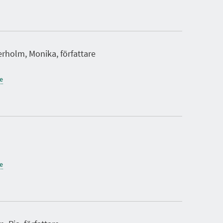
rholm, Monika, författare
ne
ne