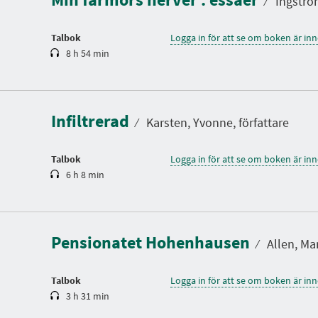
⁄
Ingström
i
d
Talbok
Logga in för att se om boken är in
8 h 54 min
S
p
e
l
Infiltrerad
t
⁄
Karsten, Yvonne, författare
i
d
Talbok
Logga in för att se om boken är in
6 h 8 min
S
p
e
l
Pensionatet Hohenhausen
t
⁄
Allen, Mar
i
d
Talbok
Logga in för att se om boken är in
3 h 31 min