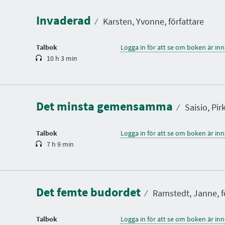
e
l
Invaderad
t
⁄
Karsten, Yvonne, författare
i
d
Talbok
Logga in för att se om boken är in
10 h 3 min
S
p
e
l
Det minsta gemensamma
t
⁄
Saisio, Pir
i
d
Talbok
Logga in för att se om boken är in
7 h 9 min
S
p
e
l
Det femte budordet
t
⁄
Ramstedt, Janne, f
i
d
Talbok
Logga in för att se om boken är in