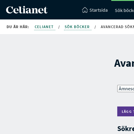
Startsida
Sök böck
DU ÄR HÄR:
CELIANET
/
SÖK BÖCKER
/
AVANCERAD SÖK
Ava
LÄGG 
Sökr