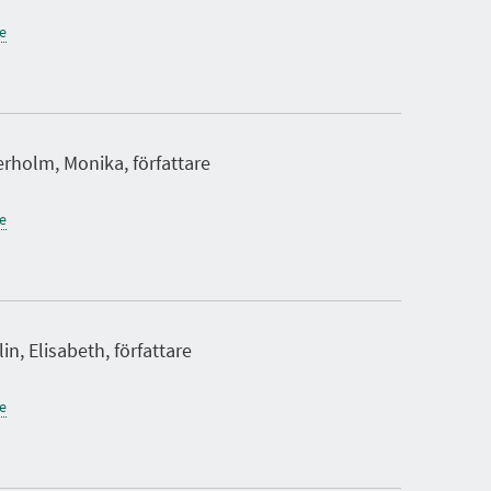
ne
rholm, Monika, författare
ne
n, Elisabeth, författare
ne