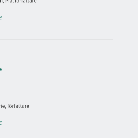
, Pia, författare
ne
ne
ie, författare
ne