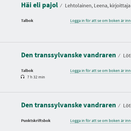
Häi eli pajol
⁄
Lehtolainen, Leena, kirjoittaja
Talbok
Logga in för att se om boken är in
S
p
e
l
Den transsylvanske vandraren
t
⁄
Löt
i
d
Talbok
Logga in för att se om boken är in
7 h 32 min
Den transsylvanske vandraren
⁄
Löt
Punktskriftsbok
Logga in för att se om boken är in