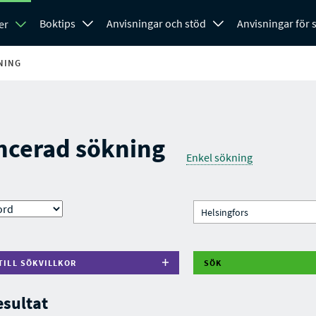
Boktips
Anvisningar och stöd
Anvisningar för
er
NING
ncerad sökning
Enkel sökning
TILL SÖKVILLKOR
SÖK
esultat