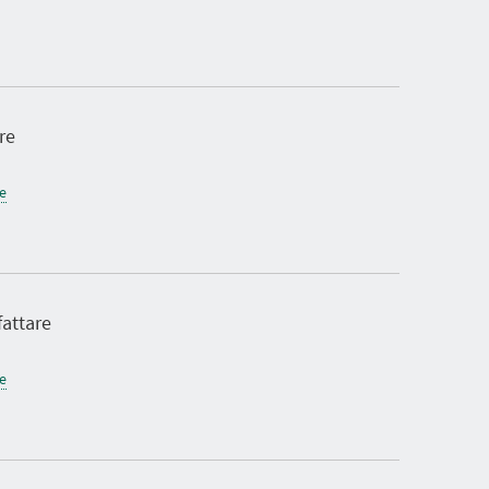
E
S
U
L
T
A
T
re
ne
attare
ne