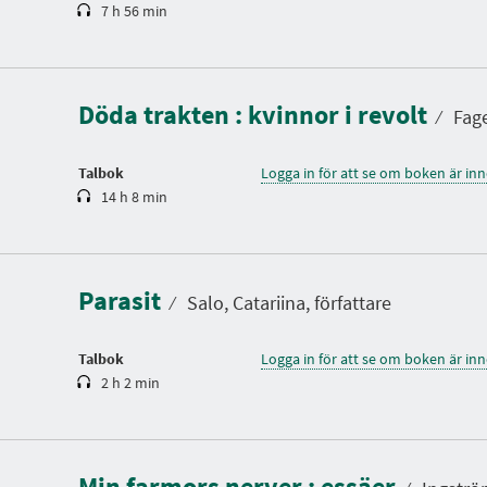
7 h 56 min
S
p
e
l
Döda trakten : kvinnor i revolt
t
⁄
Fage
i
d
Talbok
Logga in för att se om boken är in
14 h 8 min
S
p
e
l
Parasit
t
⁄
Salo, Catariina, författare
i
d
Talbok
Logga in för att se om boken är in
2 h 2 min
S
p
e
l
Min farmors nerver : essäer
t