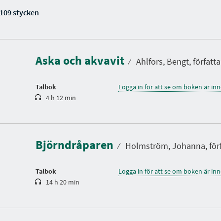
 109 stycken
S
p
e
l
Aska och akvavit
t
⁄
Ahlfors, Bengt, författa
i
d
Talbok
Logga in för att se om boken är in
4 h 12 min
S
p
e
l
Björndråparen
t
⁄
Holmström, Johanna, förf
i
d
Talbok
Logga in för att se om boken är in
14 h 20 min