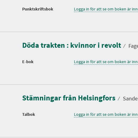
Punktskriftsbok
Logga in för att se om boken är in
Döda trakten : kvinnor i revolt
⁄
Fage
E-bok
Logga in för att se om boken är in
Stämningar från Helsingfors
⁄
Sandeli
Talbok
Logga in för att se om boken är in
S
p