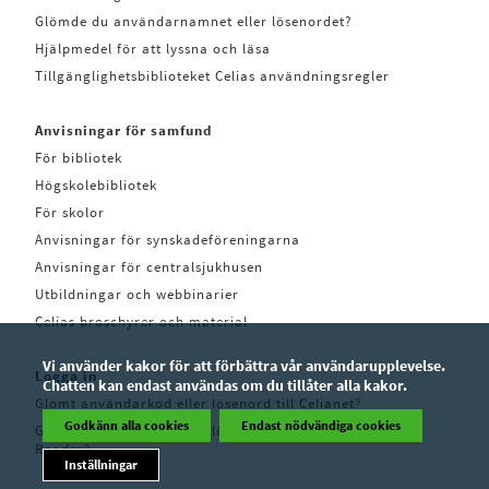
Glömde du användarnamnet eller lösenordet?
Hjälpmedel för att lyssna och läsa
Tillgänglighetsbiblioteket Celias användningsregler
Anvisningar för samfund
För bibliotek
Högskolebibliotek
För skolor
Anvisningar för synskadeföreningarna
Anvisningar för centralsjukhusen
Utbildningar och webbinarier
Celias broschyrer och material
Vi använder kakor för att förbättra vår användarupplevelse.
Logga in
Chatten kan endast användas om du tillåter alla kakor.
Glömt användarkod eller lösenord till Celianet?
Godkänn alla cookies
Endast nödvändiga cookies
Glömt användarkod eller lösenord till Pratsam
Reader?
Inställningar