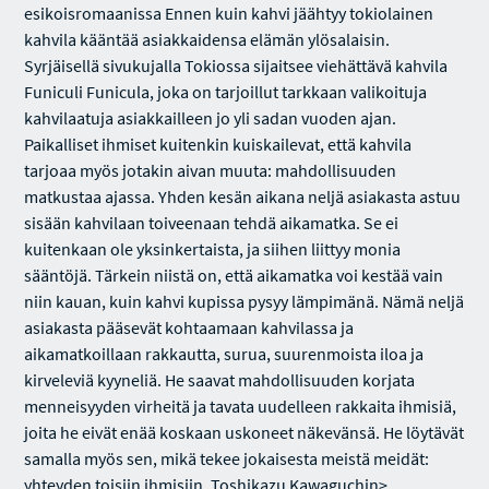
esikoisromaanissa Ennen kuin kahvi jäähtyy tokiolainen
kahvila kääntää asiakkaidensa elämän ylösalaisin.
Syrjäisellä sivukujalla Tokiossa sijaitsee viehättävä kahvila
Funiculi Funicula, joka on tarjoillut tarkkaan valikoituja
kahvilaatuja asiakkailleen jo yli sadan vuoden ajan.
Paikalliset ihmiset kuitenkin kuiskailevat, että kahvila
tarjoaa myös jotakin aivan muuta: mahdollisuuden
matkustaa ajassa. Yhden kesän aikana neljä asiakasta astuu
sisään kahvilaan toiveenaan tehdä aikamatka. Se ei
kuitenkaan ole yksinkertaista, ja siihen liittyy monia
sääntöjä. Tärkein niistä on, että aikamatka voi kestää vain
niin kauan, kuin kahvi kupissa pysyy lämpimänä. Nämä neljä
asiakasta pääsevät kohtaamaan kahvilassa ja
aikamatkoillaan rakkautta, surua, suurenmoista iloa ja
kirveleviä kyyneliä. He saavat mahdollisuuden korjata
menneisyyden virheitä ja tavata uudelleen rakkaita ihmisiä,
joita he eivät enää koskaan uskoneet näkevänsä. He löytävät
samalla myös sen, mikä tekee jokaisesta meistä meidät:
yhteyden toisiin ihmisiin. Toshikazu Kawaguchin>