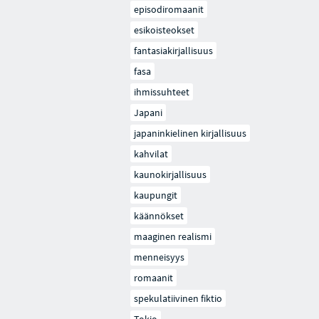
episodiromaanit
esikoisteokset
fantasiakirjallisuus
fasa
ihmissuhteet
Japani
japaninkielinen kirjallisuus
kahvilat
kaunokirjallisuus
kaupungit
käännökset
maaginen realismi
menneisyys
romaanit
spekulatiivinen fiktio