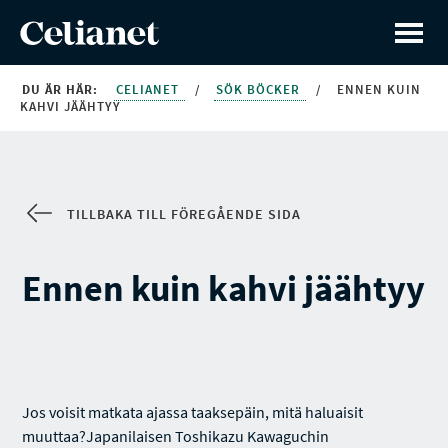
DU ÄR HÄR:
CELIANET
/
SÖK BÖCKER
/
ENNEN KUIN
KAHVI JÄÄHTYY
TILLBAKA TILL FÖREGÅENDE SIDA
Ennen kuin kahvi jäähtyy
Jos voisit matkata ajassa taaksepäin, mitä haluaisit
muuttaa?Japanilaisen Toshikazu Kawaguchin