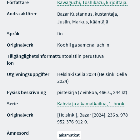
Författare
Kawaguchi, Toshikazu, kirjoittaja.
Andra aktörer
Bazar Kustannus, kustantaja,
Juslin, Markus, kääntäjä
Språk
fin
Originalverk
Koohii ga samenai uchi ni
Tillgänglighetsinformat
tuntoaistiin perustuva
ion
Utgivningsuppgifter
Helsinki Celia 2024 (Helsinki Celia
2024)
Fysisk beskrivning
pistekirja (7 vihkoa, 466 s., 344 kt)
Serie
Kahvia ja aikamatkailua, 1. book
Originalverk
[Helsinki], Bazar [2024]. 236 s. 978-
952-376-912-0.
Ämnesord
aikamatkat