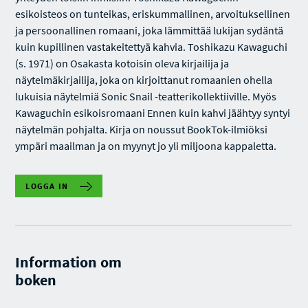
esikoisteos on tunteikas, eriskummallinen, arvoituksellinen
ja persoonallinen romaani, joka lämmittää lukijan sydäntä
kuin kupillinen vastakeitettyä kahvia. Toshikazu Kawaguchi
(s. 1971) on Osakasta kotoisin oleva kirjailija ja
näytelmäkirjailija, joka on kirjoittanut romaanien ohella
lukuisia näytelmiä Sonic Snail -teatterikollektiiville. Myös
Kawaguchin esikoisromaani Ennen kuin kahvi jäähtyy syntyi
näytelmän pohjalta. Kirja on noussut BookTok-ilmiöksi
ympäri maailman ja on myynyt jo yli miljoona kappaletta.
LOGGA IN
Information om
boken