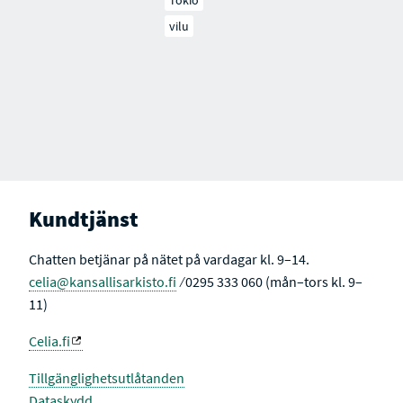
Tokio
vilu
Kundtjänst
Chatten betjänar på nätet på vardagar kl. 9–14.
celia@kansallisarkisto.fi
⁄ 0295 333 060 (mån–tors kl. 9–
11)
Celia.fi
Tillgänglighetsutlåtanden
Dataskydd