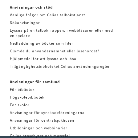
Anvisningar och stöd
Vanliga frågor om Celias talbokstjänst
Sökanvisningar
Lyssna på en talbok i appen, i webbläsaren eller med
en spelare
Nedladdning av böcker som filer
Glömde du användarnamnet eller lösenordet?
Hjälpmedel för att lyssna och läsa
Tillgänglighetsbiblioteket Celias användningsregler
Anvisningar för samfund
För bibliotek
Högskolebibliotek
För skolor
Anvisningar för synskadeföreningarna
Anvisningar för centralsjukhusen
Utbildningar och webbinarier
Celias broschyrer och material