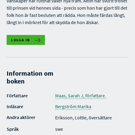
vänskaper har ruttnat växer nya fram. Aelin har svurit trohet
till prinsen vid hennes sida - precis som hon har gjort till det
folk hon är fast besluten att rädda. Hon måste färdas långt,
långt in i mörkret för att skydda de hon älskar.
LOGGA IN
Information om
boken
Författare
Maas, Sarah J, författare.
Inläsare
Bergström Marika
Andra aktörer
Eriksson, Lottie, översättare
Språk
swe