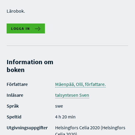
Lärobok.
LOGGA IN
Information om
boken
Författare
Mäenpää, Olli, författare.
Inläsare
talsyntesen Sven
Språk
swe
Speltid
4 h 20 min
Utgivningsuppgifter
Helsingfors Celia 2020 (Helsingfors
Celia 2020)