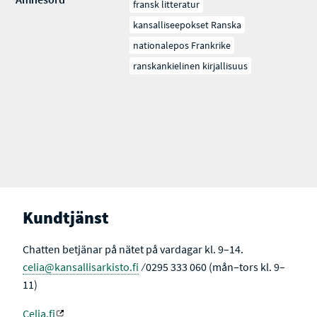
fransk litteratur
kansalliseepokset Ranska
nationalepos Frankrike
ranskankielinen kirjallisuus
Kundtjänst
Chatten betjänar på nätet på vardagar kl. 9–14.
celia@kansallisarkisto.fi
⁄ 0295 333 060 (mån–tors kl. 9–
11)
Celia.fi