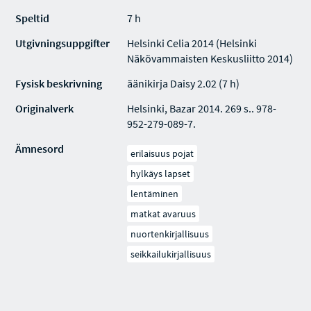
Speltid
7 h
Utgivningsuppgifter
Helsinki Celia 2014 (Helsinki
Näkövammaisten Keskusliitto 2014)
Fysisk beskrivning
äänikirja Daisy 2.02 (7 h)
Originalverk
Helsinki, Bazar 2014. 269 s.. 978-
952-279-089-7.
Ämnesord
erilaisuus pojat
hylkäys lapset
lentäminen
matkat avaruus
nuortenkirjallisuus
seikkailukirjallisuus