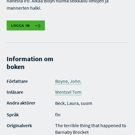
hänestä irti. Alkaa Billyn huima seikkailu ilmojen ja
mannerten halki.
LOGGA IN
Information om
boken
Författare
Boyne, John.
Inläsare
Wentzel Tom
Andra aktörer
Beck, Laura, suom
Språk
fin
Originalverk
The terrible thing that happened to
Barnaby Brocket