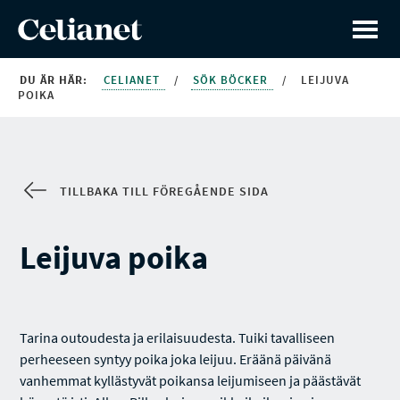
DU ÄR HÄR:
CELIANET
/
SÖK BÖCKER
/
LEIJUVA
POIKA
TILLBAKA TILL FÖREGÅENDE SIDA
Leijuva poika
Tarina outoudesta ja erilaisuudesta. Tuiki tavalliseen
perheeseen syntyy poika joka leijuu. Eräänä päivänä
vanhemmat kyllästyvät poikansa leijumiseen ja päästävät