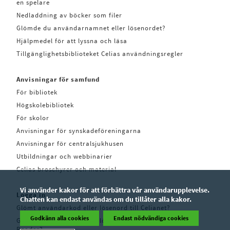
en spelare
Nedladdning av böcker som filer
Glömde du användarnamnet eller lösenordet?
Hjälpmedel för att lyssna och läsa
Tillgänglighetsbiblioteket Celias användningsregler
Anvisningar för samfund
För bibliotek
Högskolebibliotek
För skolor
Anvisningar för synskadeföreningarna
Anvisningar för centralsjukhusen
Utbildningar och webbinarier
Celias broschyrer och material
Vi använder kakor för att förbättra vår användarupplevelse.
Logga in
Chatten kan endast användas om du tillåter alla kakor.
Glömt användarkod eller lösenord till Celianet?
Godkänn alla cookies
Endast nödvändiga cookies
Glömt användarkod eller lösenord till Pratsam
Reader?