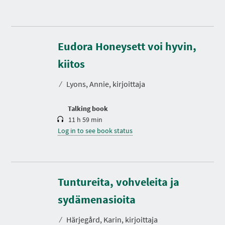
Eudora Honeysett voi hyvin,
D
u
r
kiitos
a
t
⁄
Lyons, Annie, kirjoittaja
i
o
n
Talking book
11 h 59 min
Log in to see book status
Tuntureita, vohveleita ja
sydämenasioita
⁄
Härjegård, Karin, kirjoittaja