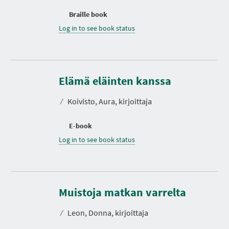
Braille book
Log in to see book status
Elämä eläinten kanssa
⁄
Koivisto, Aura, kirjoittaja
E-book
Log in to see book status
D
u
r
Muistoja matkan varrelta
a
t
⁄
Leon, Donna, kirjoittaja
i
o