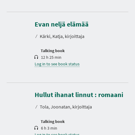
D
u
r
Evan neljä elämää
a
t
⁄
Kärki, Katja, kirjoittaja
i
o
n
Talking book
12 h 25 min
Log in to see book status
D
u
r
Hullut ihanat linnut : romaani
a
t
⁄
Tola, Joonatan, kirjoittaja
i
o
n
Talking book
6 h 3 min
Log in to see book status