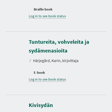
Braille book
Log in to see book status
Tuntureita, vohveleita ja
sydämenasioita
⁄
Härjegård, Karin, kirjoittaja
E-book
Log in to see book status
D
u
r
Kivisydän
a
t