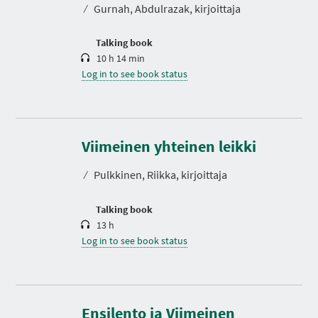
⁄
Gurnah, Abdulrazak, kirjoittaja
i
o
n
Talking book
10 h 14 min
Log in to see book status
D
u
r
Viimeinen yhteinen leikki
a
t
⁄
Pulkkinen, Riikka, kirjoittaja
i
o
n
Talking book
13 h
Log in to see book status
Ensilento ja Viimeinen
D