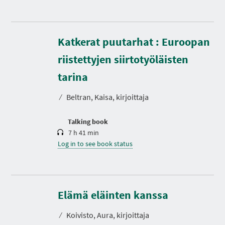
Katkerat puutarhat : Euroopan
riistettyjen siirtotyöläisten
D
u
r
tarina
a
t
⁄
Beltran, Kaisa, kirjoittaja
i
o
n
Talking book
7 h 41 min
Log in to see book status
Elämä eläinten kanssa
⁄
Koivisto, Aura, kirjoittaja