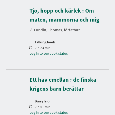
Tjo, hopp och kärlek : Om
D
u
r
maten, mammorna och mig
a
t
⁄
Lundin, Thomas, författare
i
o
n
Talking book
7 h 23 min
Log in to see book status
D
u
r
Ett hav emellan : de finska
a
t
krigens barn berättar
i
o
n
DaisyTrio
7 h 51 min
Log in to see book status