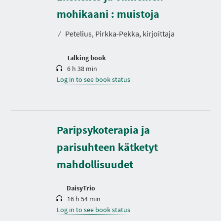
u
r
mohikaani : muistoja
a
t
⁄
Petelius, Pirkka-Pekka, kirjoittaja
i
o
n
Talking book
6 h 38 min
Log in to see book status
D
Paripsykoterapia ja
u
r
parisuhteen kätketyt
a
t
mahdollisuudet
i
o
n
DaisyTrio
16 h 54 min
Log in to see book status