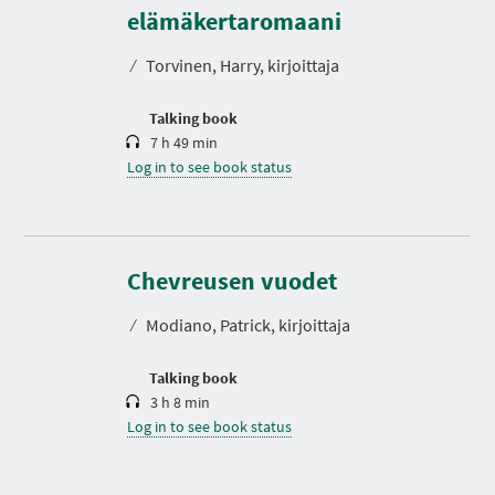
r
elämäkertaromaani
a
t
⁄
Torvinen, Harry, kirjoittaja
i
o
n
Talking book
7 h 49 min
Log in to see book status
D
u
r
Chevreusen vuodet
a
t
⁄
Modiano, Patrick, kirjoittaja
i
o
n
Talking book
3 h 8 min
Log in to see book status