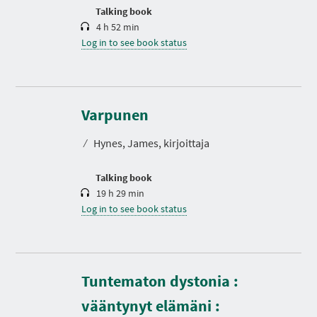
n
Talking book
4 h 52 min
Log in to see book status
D
u
r
Varpunen
a
t
⁄
Hynes, James, kirjoittaja
i
o
n
Talking book
19 h 29 min
Log in to see book status
Tuntematon dystonia :
vääntynyt elämäni :
D
u