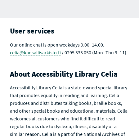
C
S
S
S
S
S
S
S
H
U
A
R
L
C
E
T
T
S
S
I
U
V
User services
L
E
T
S
Our online chat is open weekdays 9.00–14.00.
celia@kansallisarkisto.fi
/ 0295 333 050 (Mon–Thu 9–11)
About Accessibility Library Celia
Accessibility Library Celia is a state-owned special library
that promotes equality in reading and learning. Celia
produces and distributes talking books, braille books,
and other special books and educational materials. Celia
welcomes all customers who find it difficult to read
regular books due to dyslexia, illness, disability or a
similar reason. Celia is a part of the National Archives of