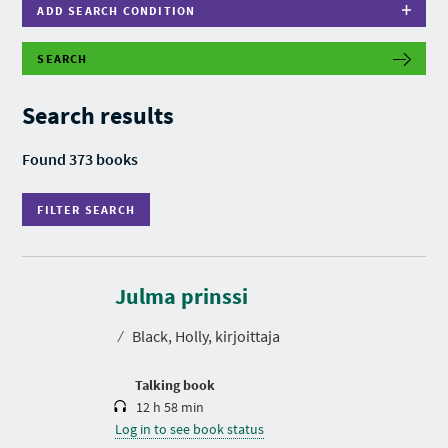
ADD SEARCH CONDITION
SEARCH
F
I
L
Search results
T
E
R
Found 373 books
S
E
A
FILTER SEARCH
R
C
H
D
u
r
Julma prinssi
a
t
⁄
Black, Holly, kirjoittaja
i
o
n
Talking book
12 h 58 min
Log in to see book status