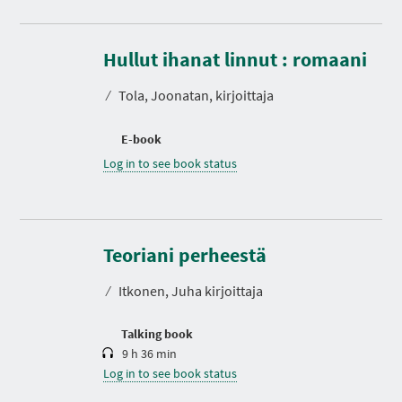
Hullut ihanat linnut : romaani
⁄
Tola, Joonatan, kirjoittaja
E-book
Log in to see book status
D
u
r
Teoriani perheestä
a
t
⁄
Itkonen, Juha kirjoittaja
i
o
n
Talking book
9 h 36 min
Log in to see book status