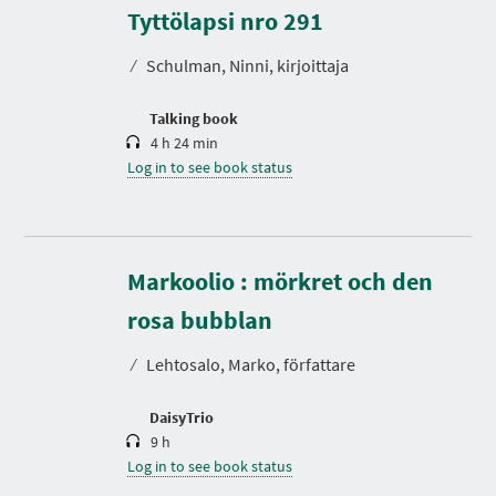
r
Tyttölapsi nro 291
a
t
⁄
Schulman, Ninni, kirjoittaja
i
o
n
Talking book
4 h 24 min
Log in to see book status
Markoolio : mörkret och den
D
u
r
rosa bubblan
a
t
⁄
Lehtosalo, Marko, författare
i
o
n
DaisyTrio
9 h
Log in to see book status