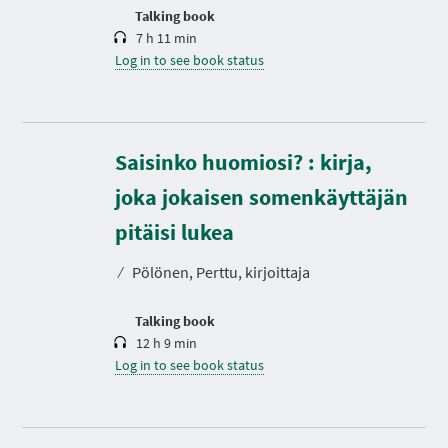
n
Talking book
7 h 11 min
Log in to see book status
Saisinko huomiosi? : kirja,
joka jokaisen somenkäyttäjän
D
u
r
pitäisi lukea
a
t
⁄
Pölönen, Perttu, kirjoittaja
i
o
n
Talking book
12 h 9 min
Log in to see book status
D
u