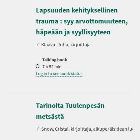
Lapsuuden kehityksellinen
trauma : syy arvottomuuteen,
D
u
r
häpeään ja syyllisyyteen
a
t
⁄
Klaavu, Juha, kirjoittaja
i
o
n
Talking book
7 h 52 min
Log in to see book status
Tarinoita Tuulenpesän
D
u
r
metsästä
a
t
⁄
Snow, Cristal, kirjoittaja, alkuperäisidean luoja
i
o