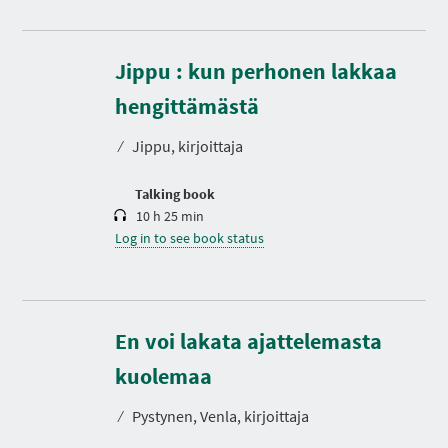
Jippu : kun perhonen lakkaa
D
u
r
hengittämästä
a
t
⁄
Jippu, kirjoittaja
i
o
n
Talking book
10 h 25 min
Log in to see book status
En voi lakata ajattelemasta
D
u
r
kuolemaa
a
t
⁄
Pystynen, Venla, kirjoittaja
i
o