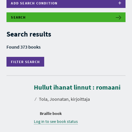
ADD SEARCH CONDITION
SEARCH
F
I
L
Search results
T
E
R
Found 373 books
S
E
A
FILTER SEARCH
R
C
H
Hullut ihanat linnut : romaani
⁄
Tola, Joonatan, kirjoittaja
Braille book
Log in to see book status