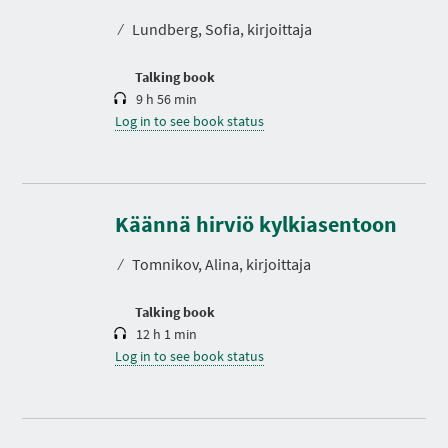
a
t
⁄
Lundberg, Sofia, kirjoittaja
i
o
n
Talking book
9 h 56 min
Log in to see book status
D
u
r
Käännä hirviö kylkiasentoon
a
t
⁄
Tomnikov, Alina, kirjoittaja
i
o
n
Talking book
12 h 1 min
Log in to see book status
D
u