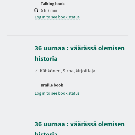
n
Talking book
5 h 7 min
Log in to see book status
36 uurnaa : väärässä olemisen
historia
⁄
Kähkönen, Sirpa, kirjoittaja
Braille book
Log in to see book status
36 uurnaa : väärässä olemisen
historia