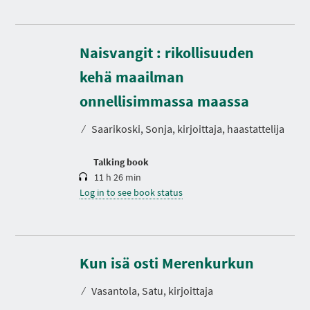
Naisvangit : rikollisuuden
kehä maailman
D
u
r
onnellisimmassa maassa
a
t
⁄
Saarikoski, Sonja, kirjoittaja, haastattelija
i
o
n
Talking book
11 h 26 min
Log in to see book status
D
u
r
Kun isä osti Merenkurkun
a
t
⁄
Vasantola, Satu, kirjoittaja
i
o