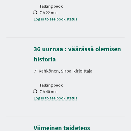
n
Talking book
7 h 22 min
Log in to see book status
36 uurnaa : väärässä olemisen
D
u
r
historia
a
t
⁄
Kähkönen, Sirpa, kirjoittaja
i
o
n
Talking book
7 h 48 min
Log in to see book status
D
u
r
Viimeinen taideteos