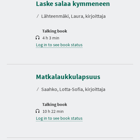
r
Laske salaa kymmeneen
a
t
⁄
Lähteenmäki, Laura, kirjoittaja
i
o
n
Talking book
4 h 3 min
Log in to see book status
D
u
r
Matkalaukkulapsuus
a
t
⁄
Saahko, Lotta-Sofia, kirjoittaja
i
o
n
Talking book
10 h 22 min
Log in to see book status