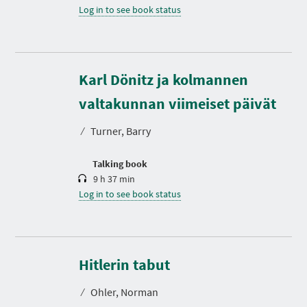
Log in to see book status
Karl Dönitz ja kolmannen
D
u
r
valtakunnan viimeiset päivät
a
t
⁄
Turner, Barry
i
o
n
Talking book
9 h 37 min
Log in to see book status
D
u
r
Hitlerin tabut
a
t
⁄
Ohler, Norman
i