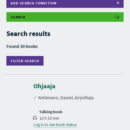
ADD SEARCH CONDITION
SEARCH
F
I
L
Search results
T
E
R
Found 30 books
S
E
A
FILTER SEARCH
R
C
H
D
u
r
Ohjaaja
a
t
⁄
Kehlmann, Daniel, kirjoittaja
i
o
n
Talking book
12 h 23 min
Log in to see book status