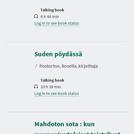
o
n
Talking book
6 h 44 min
Log in to see book status
D
u
r
Suden pöydässä
a
t
⁄
Postorino, Rosella, kirjoittaja
i
o
n
Talking book
10 h 39 min
Log in to see book status
Mahdoton sota : kun
D