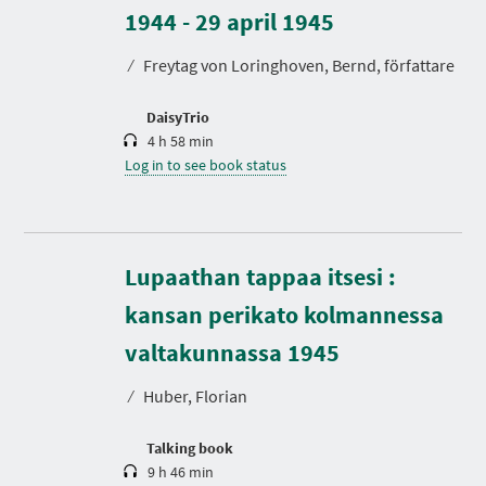
r
1944 - 29 april 1945
a
t
⁄
Freytag von Loringhoven, Bernd, författare
i
o
n
DaisyTrio
4 h 58 min
Log in to see book status
Lupaathan tappaa itsesi :
kansan perikato kolmannessa
D
u
r
valtakunnassa 1945
a
t
⁄
Huber, Florian
i
o
n
Talking book
9 h 46 min