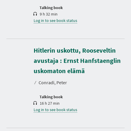
o
n
Talking book
9 h 32 min
Log in to see book status
Hitlerin uskottu, Rooseveltin
avustaja : Ernst Hanfstaenglin
D
u
r
uskomaton elämä
a
t
⁄
Conradi, Peter
i
o
n
Talking book
16 h 27 min
Log in to see book status