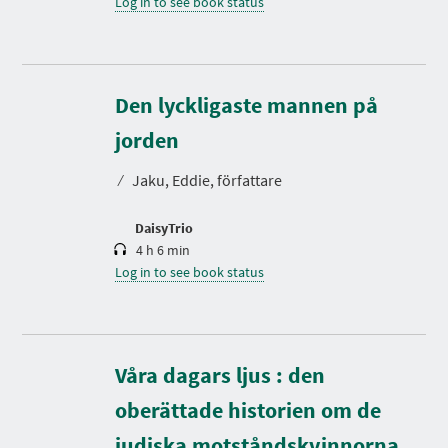
Log in to see book status
Den lyckligaste mannen på
D
u
r
jorden
a
t
⁄
Jaku, Eddie, författare
i
o
n
DaisyTrio
4 h 6 min
Log in to see book status
Våra dagars ljus : den
oberättade historien om de
judiska motståndskvinnorna
D