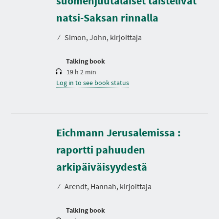
suomenjuutalaiset taistelivat
u
r
natsi-Saksan rinnalla
a
t
⁄
Simon, John, kirjoittaja
i
o
n
Talking book
19 h 2 min
Log in to see book status
Eichmann Jerusalemissa :
raportti pahuuden
D
u
r
arkipäiväisyydestä
a
t
⁄
Arendt, Hannah, kirjoittaja
i
o
n
Talking book