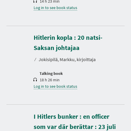
14 h 23 min
Log in to see book status
Hitlerin kopla : 20 natsi-
D
u
r
Saksan johtajaa
a
t
⁄
Jokisipilä, Markku, kirjoittaja
i
o
n
Talking book
18 h 26 min
Log in to see book status
I Hitlers bunker : en officer
som var där berättar : 23 juli
D
u