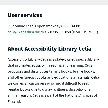
L
C
T
T
S
I
V
User services
E
Our online chat is open weekdays 9.00–14.00.
celia@kansallisarkisto.fi
/ 0295 333 050 (Mon–Thu 9–11)
About Accessibility Library Celia
Accessibility Library Celia is a state-owned special library
that promotes equality in reading and learning. Celia
produces and distributes talking books, braille books,
and other special books and educational materials. Celia
welcomes all customers who find it difficult to read
regular books due to dyslexia, illness, disability or a
similar reason. Celia is a part of the National Archives of
Finland.