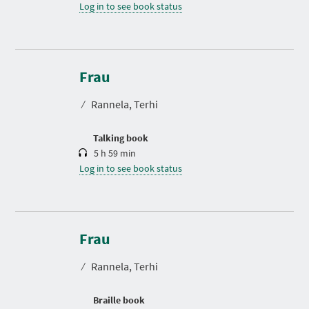
Log in to see book status
D
u
r
Frau
a
t
⁄
Rannela, Terhi
i
o
n
Talking book
5 h 59 min
Log in to see book status
Frau
⁄
Rannela, Terhi
Braille book