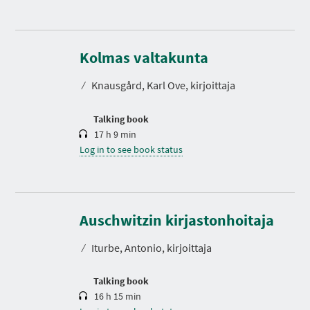
D
u
r
Kolmas valtakunta
a
t
⁄
Knausgård, Karl Ove, kirjoittaja
i
o
n
Talking book
17 h 9 min
Log in to see book status
D
u
r
Auschwitzin kirjastonhoitaja
a
t
⁄
Iturbe, Antonio, kirjoittaja
i
o
n
Talking book
16 h 15 min