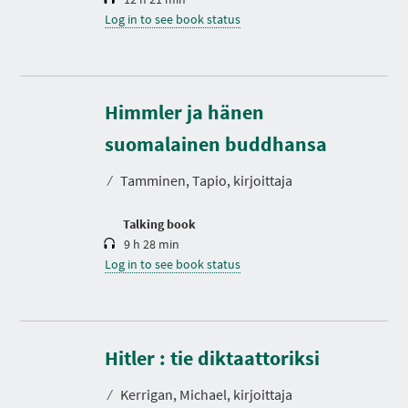
Log in to see book status
Himmler ja hänen
D
u
r
suomalainen buddhansa
a
t
⁄
Tamminen, Tapio, kirjoittaja
i
o
n
Talking book
9 h 28 min
Log in to see book status
D
u
r
Hitler : tie diktaattoriksi
a
t
⁄
Kerrigan, Michael, kirjoittaja
i