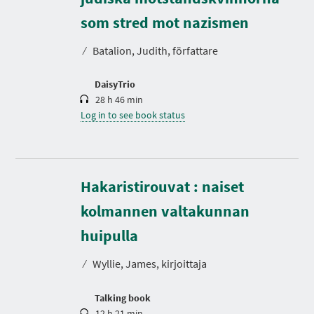
u
r
som stred mot nazismen
a
t
⁄
Batalion, Judith, författare
i
o
n
DaisyTrio
28 h 46 min
Log in to see book status
Hakaristirouvat : naiset
kolmannen valtakunnan
D
u
r
huipulla
a
t
⁄
Wyllie, James, kirjoittaja
i
o
n
Talking book
12 h 21 min