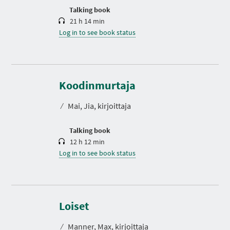
n
Talking book
21 h 14 min
Log in to see book status
D
u
r
Koodinmurtaja
a
t
⁄
Mai, Jia, kirjoittaja
i
o
n
Talking book
12 h 12 min
Log in to see book status
D
u
r
Loiset
a
t
⁄
Manner, Max, kirjoittaja
i