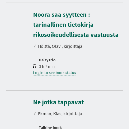
Noora saa syytteen :
tarinallinen tietokirja
D
u
r
rikosoikeudellisesta vastuusta
a
t
⁄
Hölttä, Olavi, kirjoittaja
i
o
n
DaisyTrio
3 h 7 min
Log in to see book status
D
u
r
Ne jotka tappavat
a
t
⁄
Ekman, Klas, kirjoittaja
i
o
n
Talking book