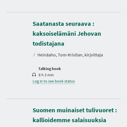
Saatanasta seuraava :
kaksoiselämäni Jehovan
D
u
r
todistajana
a
t
⁄
Heinäaho, Tom-Kristian, kirjoittaja
i
o
n
Talking book
8 h 3 min
Log in to see book status
Suomen muinaiset tulivuoret :
D
u
r
kallioidemme salaisuuksia
a