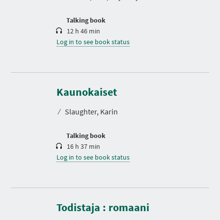
o
n
Talking book
12 h 46 min
Log in to see book status
D
u
r
Kaunokaiset
a
t
⁄
Slaughter, Karin
i
o
n
Talking book
16 h 37 min
Log in to see book status
D
u
r
Todistaja : romaani
a