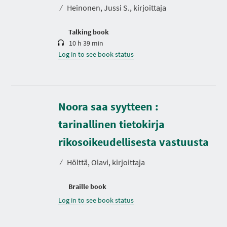
t
⁄
Heinonen, Jussi S., kirjoittaja
i
o
n
Talking book
10 h 39 min
Log in to see book status
Noora saa syytteen :
tarinallinen tietokirja
rikosoikeudellisesta vastuusta
⁄
Hölttä, Olavi, kirjoittaja
Braille book
Log in to see book status