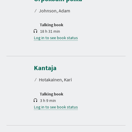
a
t
⁄
Johnson, Adam
i
o
n
Talking book
18 h 31 min
Log in to see book status
D
u
r
Kantaja
a
t
⁄
Hotakainen, Kari
i
o
n
Talking book
3 h 9 min
Log in to see book status
D
u