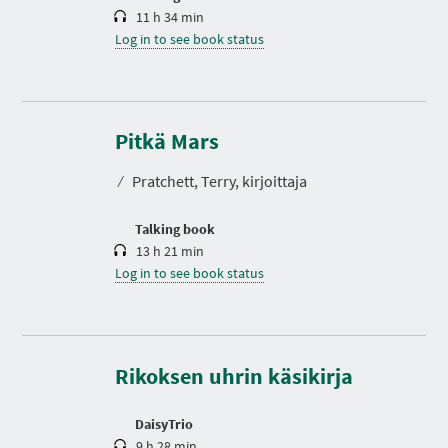
11 h 34 min
Log in to see book status
D
u
r
Pitkä Mars
a
t
⁄
Pratchett, Terry, kirjoittaja
i
o
n
Talking book
13 h 21 min
Log in to see book status
D
u
r
a
t
Rikoksen uhrin käsikirja
i
o
n
DaisyTrio
9 h 28 min