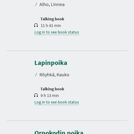
t
⁄
Alho, Linnea
i
o
n
Talking book
11 h 41 min
Log in to see book status
D
u
r
Lapinpoika
a
t
⁄
Röyhkä, Kauko
i
o
n
Talking book
9 h 13 min
Log in to see book status
D
u
r
Orpokodin poika