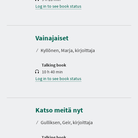
Log in to see book status
D
u
r
Vainajaiset
a
t
⁄
Kyllönen, Marja, kirjoittaja
i
o
n
Talking book
10 h 40 min
Log in to see book status
D
u
r
Katso meitä nyt
a
t
⁄
Gulliksen, Geir, kirjoittaja
i
o
n
Talking book