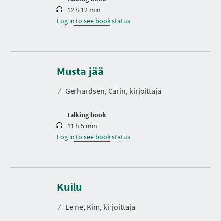
12 h 12 min
Log in to see book status
D
u
r
Musta jää
a
t
⁄
Gerhardsen, Carin, kirjoittaja
i
o
n
Talking book
11 h 5 min
Log in to see book status
D
u
r
Kuilu
a
t
⁄
Leine, Kim, kirjoittaja
i
o