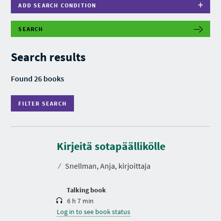
ADD SEARCH CONDITION
SEARCH
F
I
L
Search results
T
E
R
Found 26 books
S
E
A
FILTER SEARCH
R
C
H
D
u
r
Kirjeitä sotapäällikölle
a
t
⁄
Snellman, Anja, kirjoittaja
i
o
n
Talking book
6 h 7 min
Log in to see book status