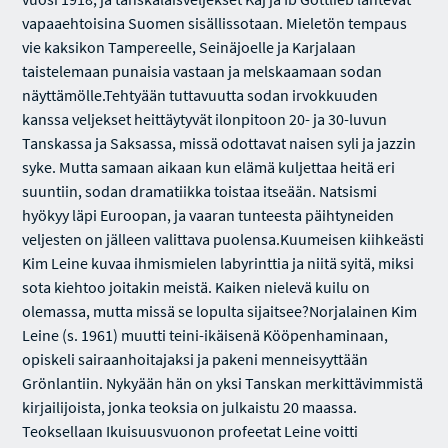
vapaaehtoisina Suomen sisällissotaan. Mieletön tempaus
vie kaksikon Tampereelle, Seinäjoelle ja Karjalaan
taistelemaan punaisia vastaan ja melskaamaan sodan
näyttämölle.Tehtyään tuttavuutta sodan irvokkuuden
kanssa veljekset heittäytyvät ilonpitoon 20- ja 30-luvun
Tanskassa ja Saksassa, missä odottavat naisen syli ja jazzin
syke. Mutta samaan aikaan kun elämä kuljettaa heitä eri
suuntiin, sodan dramatiikka toistaa itseään. Natsismi
hyökyy läpi Euroopan, ja vaaran tunteesta päihtyneiden
veljesten on jälleen valittava puolensa.Kuumeisen kiihkeästi
Kim Leine kuvaa ihmismielen labyrinttia ja niitä syitä, miksi
sota kiehtoo joitakin meistä. Kaiken nielevä kuilu on
olemassa, mutta missä se lopulta sijaitsee?Norjalainen Kim
Leine (s. 1961) muutti teini-ikäisenä Kööpenhaminaan,
opiskeli sairaanhoitajaksi ja pakeni menneisyyttään
Grönlantiin. Nykyään hän on yksi Tanskan merkittävimmistä
kirjailijoista, jonka teoksia on julkaistu 20 maassa.
Teoksellaan Ikuisuusvuonon profeetat Leine voitti