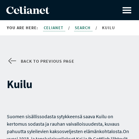
YOU ARE HERE:
CELIANET
/
SEARCH
/
KUILU
BACK TO PREVIOUS PAGE
Kuilu
Suomen sisällissodasta sytykkeensä saava Kuilu on
kertomus sodasta ja rauhan vaivalloisuudesta, kuvaus
pahuutta syleilevien kaksosveljesten elämänkohtalosta.On
vuosi 1918, ja tanskalaisveljekset Kaj ja Ib Gottlieb lähtevät