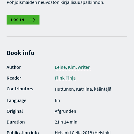
Pohjoismaiden neuvoston kirjallisuuspalkinnon.
LOG IN
Book info
Author
Leine, Kim, writer.
Reader
Flink Pinja
Contributors
Huttunen, Katriina, kääntäjä
Language
fin
Original
Afgrunden
Duration
21 h 14 min
Publication info
Helsinki Celia 2018 (Helsinki