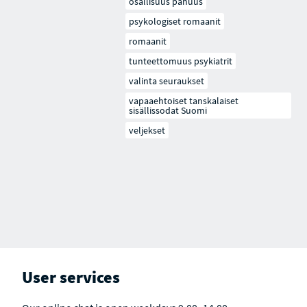
osallisuus pahuus
psykologiset romaanit
romaanit
tunteettomuus psykiatrit
valinta seuraukset
vapaaehtoiset tanskalaiset
sisällissodat Suomi
veljekset
User services