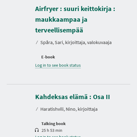
Airfryer : suuri keittokirja :
maukkaampaa ja
terveellisempää
⁄
Spåra, Sari, kirjoittaja, valokuvaaja
E-book
Log in to see book status
D
u
r
Kahdeksas elämä : Osa II
a
t
⁄
Haratishvili, Nino, kirjoittaja
i
o
n
Talking book
25 h 53 min