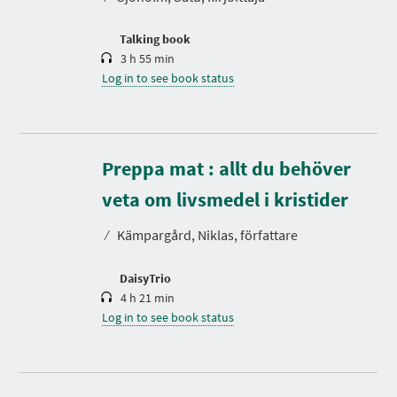
i
o
n
Talking book
3 h 55 min
Log in to see book status
Preppa mat : allt du behöver
D
u
r
veta om livsmedel i kristider
a
t
⁄
Kämpargård, Niklas, författare
i
o
n
DaisyTrio
4 h 21 min
Log in to see book status
D
u