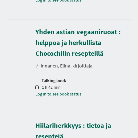
Log in to see book status
Yhden astian vegaaniruoat :
helppoa ja herkullista
D
u
r
Chocochilin resepteillä
a
t
⁄
Innanen, Elina, kirjoittaja
i
o
n
Talking book
1 h 42 min
Log in to see book status
Hiilariherkkyys : tietoa ja
D
u
r
reseptejä