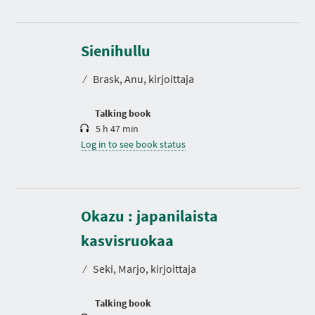
D
u
r
Sienihullu
a
t
⁄
Brask, Anu, kirjoittaja
i
o
n
Talking book
5 h 47 min
Log in to see book status
Okazu : japanilaista
D
u
r
kasvisruokaa
a
t
⁄
Seki, Marjo, kirjoittaja
i
o
n
Talking book