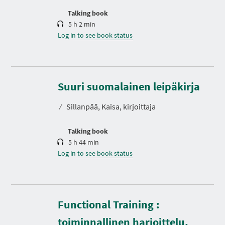
n
Talking book
5 h 2 min
Log in to see book status
D
u
r
Suuri suomalainen leipäkirja
a
t
⁄
Sillanpää, Kaisa, kirjoittaja
i
o
n
Talking book
5 h 44 min
Log in to see book status
Functional Training :
toiminnallinen harjoittelu,
D