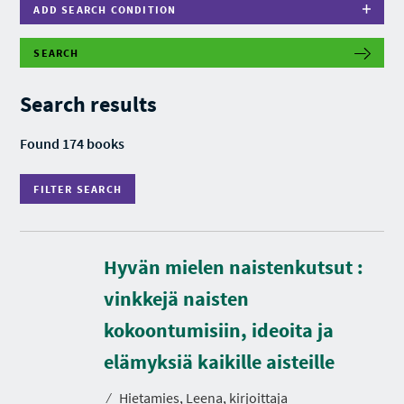
ADD SEARCH CONDITION
SEARCH
F
I
L
Search results
T
E
R
Found 174 books
S
E
A
FILTER SEARCH
R
C
H
Hyvän mielen naistenkutsut :
vinkkejä naisten
kokoontumisiin, ideoita ja
D
u
r
elämyksiä kaikille aisteille
a
t
⁄
Hietamies, Leena, kirjoittaja
i