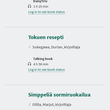
DaisyTrio
1 h 25 min
Log in to see book status
D
u
r
Tokuen resepti
a
t
⁄
Sukegawa, Durian, kirjoittaja
i
o
n
Talking book
4 h 56 min
Log in to see book status
D
u
r
Simppeliä sormiruokailua
a
t
⁄
Ollila, Marjut, kirjoittaja
i
o