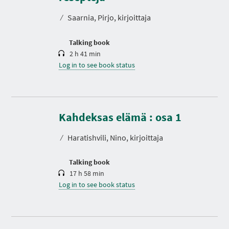
a
t
⁄
Saarnia, Pirjo, kirjoittaja
i
o
n
Talking book
2 h 41 min
Log in to see book status
D
u
r
Kahdeksas elämä : osa 1
a
t
⁄
Haratishvili, Nino, kirjoittaja
i
o
n
Talking book
17 h 58 min
Log in to see book status
D
u