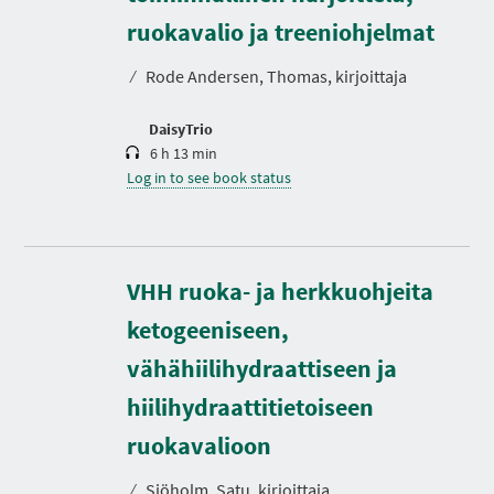
u
r
ruokavalio ja treeniohjelmat
a
t
⁄
Rode Andersen, Thomas, kirjoittaja
i
o
n
DaisyTrio
6 h 13 min
Log in to see book status
VHH ruoka- ja herkkuohjeita
ketogeeniseen,
vähähiilihydraattiseen ja
hiilihydraattitietoiseen
D
u
r
ruokavalioon
a
t
⁄
Sjöholm, Satu, kirjoittaja