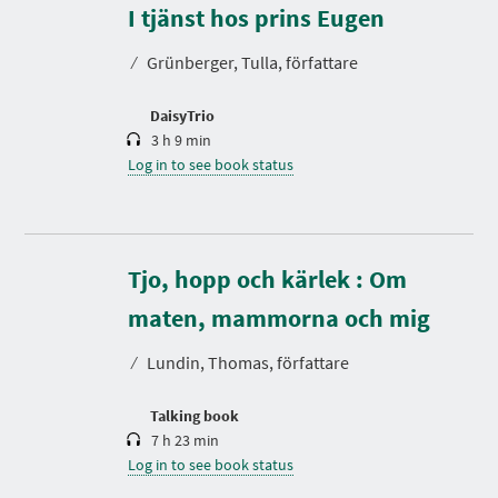
r
I tjänst hos prins Eugen
a
t
⁄
Grünberger, Tulla, författare
i
o
n
DaisyTrio
3 h 9 min
Log in to see book status
Tjo, hopp och kärlek : Om
D
u
r
maten, mammorna och mig
a
t
⁄
Lundin, Thomas, författare
i
o
n
Talking book
7 h 23 min
Log in to see book status