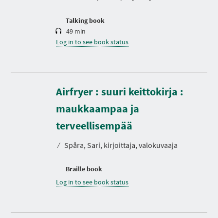
o
n
Talking book
49 min
Log in to see book status
Airfryer : suuri keittokirja :
maukkaampaa ja
terveellisempää
⁄
Spåra, Sari, kirjoittaja, valokuvaaja
Braille book
Log in to see book status