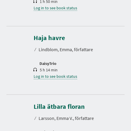
1 h 50 min
Log in to see book status
D
u
r
Haja havre
a
t
⁄
Lindblom, Emma, författare
i
o
n
DaisyTrio
5 h 14 min
Log in to see book status
D
u
r
Lilla ätbara floran
a
t
⁄
Larsson, Emma V., författare
i
o
n