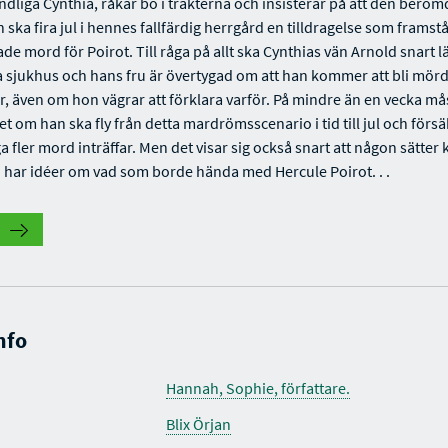
dliga Cynthia, råkar bo i trakterna och insisterar på att den beröm
 ska fira jul i hennes fallfärdig herrgård en tilldragelse som framst
e mord för Poirot. Till råga på allt ska Cynthias vän Arnold snart l
sjukhus och hans fru är övertygad om att han kommer att bli mör
er, även om hon vägrar att förklara varför. På mindre än en vecka må
et om han ska fly från detta mardrömsscenario i tid till jul och försä
a fler mord inträffar. Men det visar sig också snart att någon sätter 
h har idéer om vad som borde hända med Hercule Poirot. . .
nfo
Hannah, Sophie, författare.
Blix Örjan