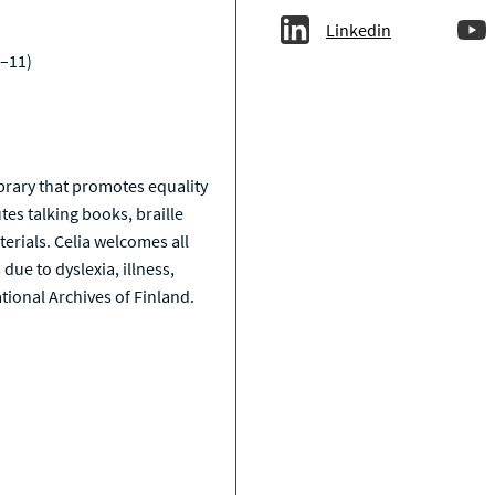
Linkedin
–11)
a
library that promotes equality
tes talking books, braille
erials. Celia welcomes all
due to dyslexia, illness,
National Archives of Finland.