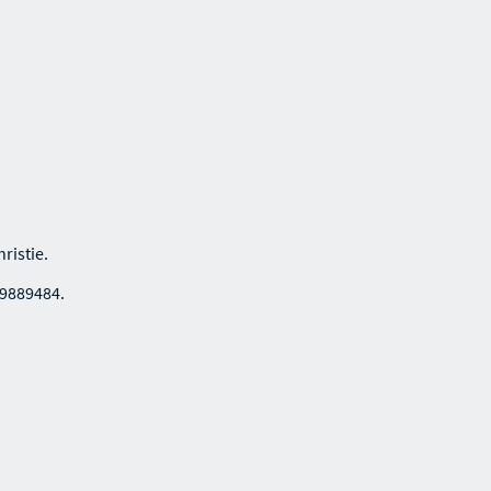
ristie.
89889484.