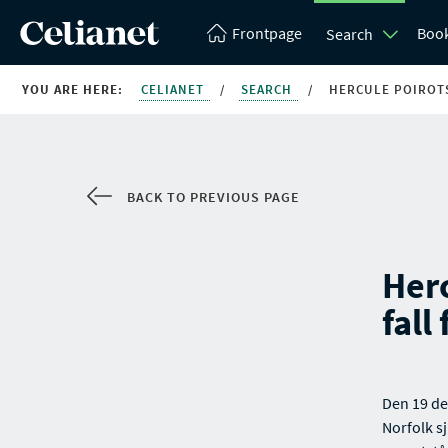
Frontpage
Boo
Search
YOU ARE HERE:
CELIANET
/
SEARCH
/
HERCULE POIROTS
BACK TO PREVIOUS PAGE
Herc
fall
Den 19 de
Norfolk s