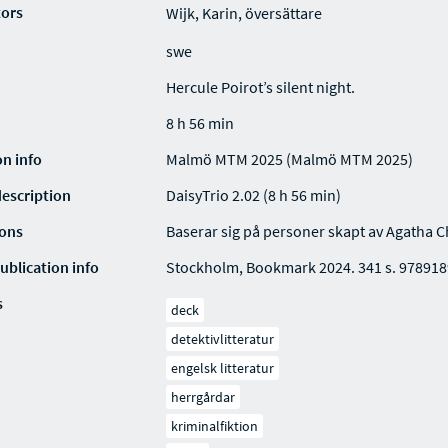
tors
Wijk, Karin, översättare
swe
Hercule Poirot’s silent night.
8 h 56 min
on info
Malmö MTM 2025 (Malmö MTM 2025)
description
DaisyTrio 2.02 (8 h 56 min)
ions
Baserar sig på personer skapt av Agatha Ch
ublication info
Stockholm, Bookmark 2024. 341 s. 97891
s
deck
detektivlitteratur
engelsk litteratur
herrgårdar
kriminalfiktion