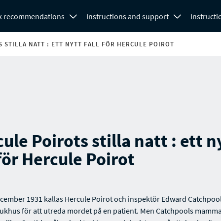
k recommendations
Instructions and support
Instructi
 STILLA NATT : ETT NYTT FALL FÖR HERCULE POIROT
ule Poirots stilla natt : ett n
 för Hercule Poirot
cember 1931 kallas Hercule Poirot och inspektör Edward Catchpool 
jukhus för att utreda mordet på en patient. Men Catchpools mamma