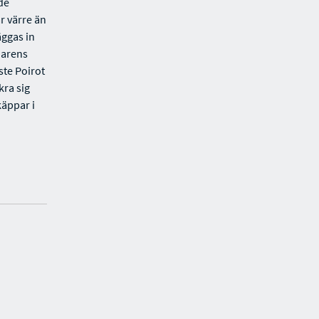
de
år värre än
äggas in
darens
ste Poirot
kra sig
käppar i