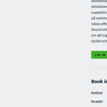
oemotstån
detektiven
ouppklarad
på samma 
nästa off
lösa brott
om att ing
hjulet oc
LOG IN
Book i
Author
Reader