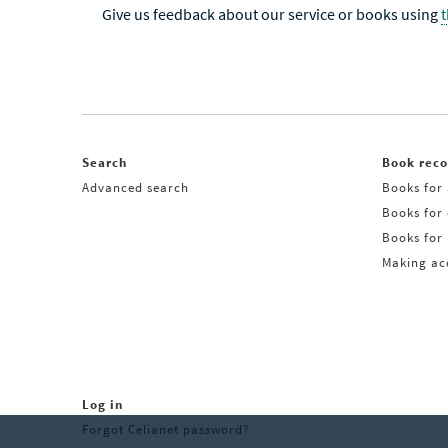
Give us feedback about our service or books using
Search
Book rec
Advanced search
Books for 
Books for
Books for 
Making acq
Log in
Forgot Celianet password?