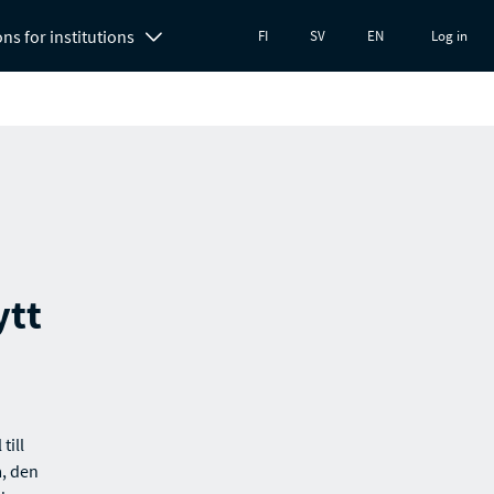
ons for institutions
FI
SV
EN
Log in
ytt
till
, den