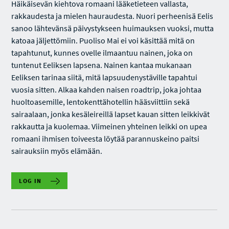
Häikäisevän kiehtova romaani lääketieteen vallasta,
rakkaudesta ja mielen hauraudesta. Nuori perheenisä Eelis
sanoo lähtevänsä päivystykseen huimauksen vuoksi, mutta
katoaa jäljettömiin. Puoliso Mai ei voi käsittää mitä on
tapahtunut, kunnes ovelle ilmaantuu nainen, joka on
tuntenut Eeliksen lapsena. Nainen kantaa mukanaan
Eeliksen tarinaa siitä, mitä lapsuudenystäville tapahtui
vuosia sitten. Alkaa kahden naisen roadtrip, joka johtaa
huoltoasemille, lentokenttähotellin hääsviittiin sekä
sairaalaan, jonka kesäleireillä lapset kauan sitten leikkivät
rakkautta ja kuolemaa. Viimeinen yhteinen leikki on upea
romaani ihmisen toiveesta löytää parannuskeino paitsi
sairauksiin myös elämään.
LOG IN